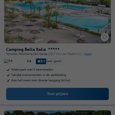
Camping Bella Italia
★★★★★
Venetië
,
Peschiera Del Garda
(22,7 km van Maderno)
Kaart
8.1
Zeer goed
3.6
Waterpark met 5 zwembaden
Talrijke evenementen in de aanbieding
Aan het meer met directe toegang tot het…
Toon prijzen