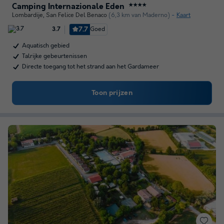
Camping Internazionale Eden
★★★★
Lombardije
,
San Felice Del Benaco
(6,3 km van Maderno)
Kaart
7.7
Goed
3.7
Aquatisch gebied
Talrijke gebeurtenissen
Directe toegang tot het strand aan het Gardameer
Toon prijzen