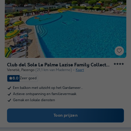
Club del Sole Le Palme Lazise Family Collection
★★★★
Venetië
,
Pacengo
(21,1 km van Maderno)
Kaart
8.0
Zeer goed
Een balkon met uitzicht op het Gardameer…
Actieve ontspanning en familievermaak
Gemak en lokale diensten
Toon prijzen