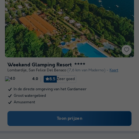
Weekend Glamping Resort
★★★★
Lombardije
,
San Felice Del Benaco
(7,6 km van Maderno)
Kaart
8.5
Zeer goed
4.0
In de directe omgeving van het Gardameer
Groot watergebied
Amusement
Toon prijzen