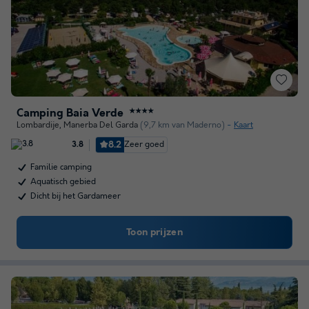
Camping Baia Verde
★★★★
Lombardije
,
Manerba Del Garda
(9,7 km van Maderno)
Kaart
8.2
Zeer goed
3.8
Familie camping
Aquatisch gebied
Dicht bij het Gardameer
Toon prijzen