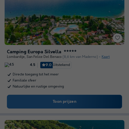
Camping Europa Silvella
★★★★★
Lombardije
,
San Felice Del Benaco
(8,6 km van Maderno)
Kaart
9.0
Uitstekend
4.5
Directe toegang tot het meer
Familiale sfeer
Natuurlijke en rustige omgeving
Toon prijzen