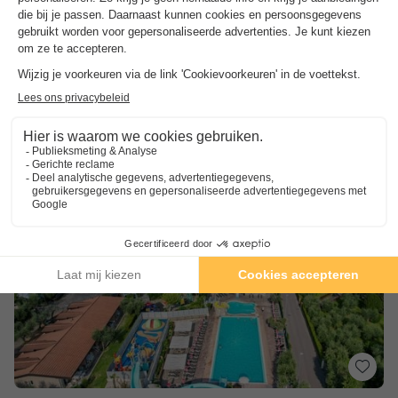
Venetië
,
Ciscino Di Bardolino
(15,8 km van Maderno)
Kaart
7.8
Goed
3.2
Aquatisch gebied
Talrijke activiteiten en evenementen
Aan de oevers van het Gardameer
Toon prijzen