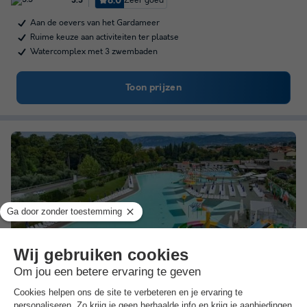
8.0
Zeer goed
3.3
Aan de oevers van het Gardameer
Ruime keuze aan activiteiten ter plaatse
Watercomplex met 3 zwembaden
Toon prijzen
Camping Cisano San Vito
★★★★