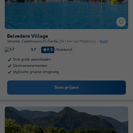
Belvedere Village
Venetië
,
Castelnuovo Di Garda
(24,1 km van Maderno)
Kaart
9.5
Uitstekend
3.7
Drie grote zwembaden
Gezinsevenementen
Idyllische groene omgeving
Toon prijzen