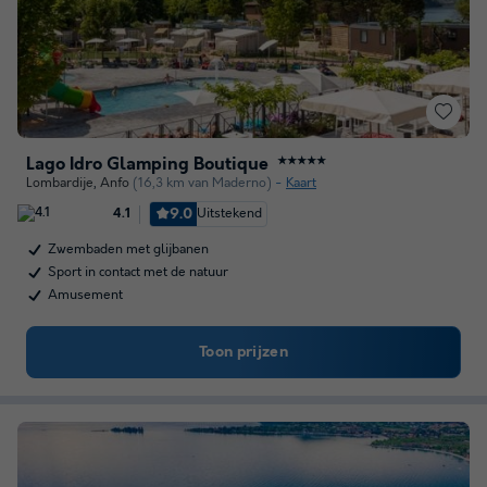
Lago Idro Glamping Boutique
★★★★★
Lombardije
,
Anfo
(16,3 km van Maderno)
Kaart
9.0
Uitstekend
4.1
Zwembaden met glijbanen
Sport in contact met de natuur
Amusement
Toon prijzen