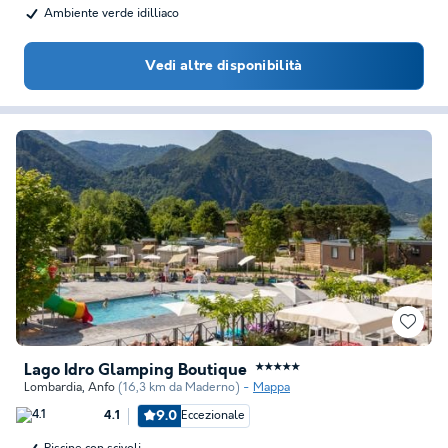
Ambiente verde idilliaco
Vedi altre disponibilità
Lago Idro Glamping Boutique
★★★★★
Lombardia
,
Anfo
(16,3 km da Maderno)
Mappa
9.0
Eccezionale
4.1