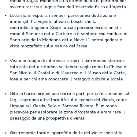
canoa o kayak. Maderno è un ottimo punto di partenza per
avventurarsi sul lago e fare dell'esercizio fisico all'aperto.
Escursioni: esplora i sentieri panoramici della zona e
immergiti tra vigneti, uliveti e boschi che la
contraddistinguono. Scopri alcuni percorsi escursionistici
come il Sentiero delle Cartiere o il sentiero che conduce al
Santuario della Madonna della Neve. Lì, potrai godere di
viste mozzafiato sulla natura dell'area.
Visita ai luoghi di interesse: scopri il patrimonio storico e
culturale della cittadina visitando luoghi come la Chiesa di
San Nicolò, il Castello di Maderno e il Museo della Carta,
ideale per chi ama conoscere il retaggio culturale locale.
Gite in barca: prendi una barca e parti per un'escursione sul
lag, scoprendo altre località sulle sponde del Garda, come
Limone sul Garda, Salò o Gardone Riviera. È un modo
piacevole per esplorare la zona circostante e ammirare il
paesaggio da una prospettiva diversa.
Gastronomia locale: approfitta delle deliziose specialità