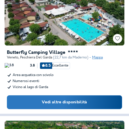
Butterfly Camping Village
★★★★
Veneto
,
Peschiera Del Garda
(22,7 km da Maderno)
Mappa
8.5
Eccellente
3.8
Area acquatica con scivolo
Numerosi eventi
Vicino al lago di Garda
Vedi altre disponibilità