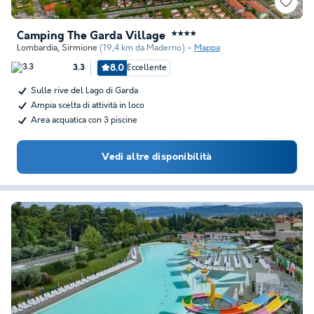
Camping The Garda Village
★★★★
Lombardia
,
Sirmione
(19,4 km da Maderno)
Mappa
8.0
Eccellente
3.3
Sulle rive del Lago di Garda
Ampia scelta di attività in loco
Area acquatica con 3 piscine
Vedi altre disponibilità