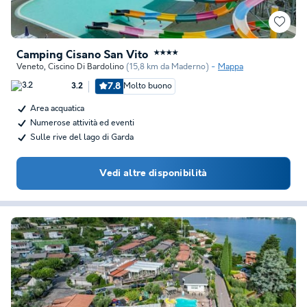
Camping Cisano San Vito
★★★★
Veneto
,
Ciscino Di Bardolino
(15,8 km da Maderno)
Mappa
7.8
Molto buono
3.2
Area acquatica
Numerose attività ed eventi
Sulle rive del lago di Garda
Vedi altre disponibilità