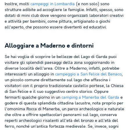
Inoltre, molti
campeggi in Lombardia
(e non solo) sono
strutture adibite ad accogliere le famiglie. Infatti, spesso, sono
dotati di mini club dove vengono organizzati laboratori creativi
e attività per bambini, come pittura, artigianato o giochi
all'aperto, che possono essere divertenti ed educativi.
Alloggiare a Maderno e dintorni
Se hai voglia di scoprire le bellezze del Lago di Garda puoi
visitare gli splendidi paesaggi della zona soggiornando in
diverse località dell'area. Oltre a Maderno, infatti, potrebbe
interessarti un alloggio in
campeggio a San Felice del Benaco
,
un piccolo comune direttamente sul lago che affascina i
visitatori con il proprio tradizionale castello portese, la Chiesa
di San Felice e il suo suggestivo centro storico. Oppure
fermarti qualche giorno in un
camping a Manerba del Garda
e
godere di questa splendida cittadina lacustre, nota proprio per
l'omonima Rocca di Manerba, un parco archeologico e naturale
che oltre a offrire spettacolari panorami sul lago, conserva
reperti archeologici risalenti all'età del bronzo e all'età del
ferro, nonché un'antica fortezza medievale. Se, invece, sogni