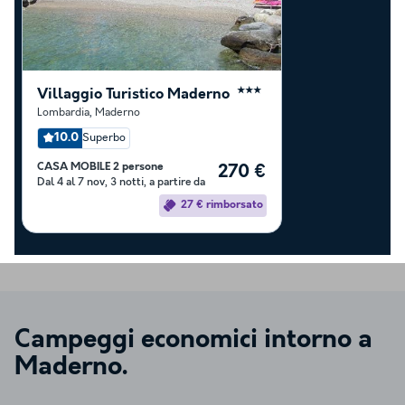
Villaggio Turistico Maderno
★★★
Lombardia
,
Maderno
10.0
Superbo
CASA MOBILE 2 persone
270 €
Dal 4 al 7 nov, 3 notti, a partire da
27 € rimborsato
Campeggi economici intorno a
Maderno
.