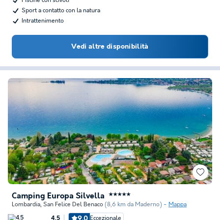
Piscine con scivoli
Sport a contatto con la natura
Intrattenimento
Vedi altre disponibilità
Camping Europa Silvella
★★★★★
Lombardia
,
San Felice Del Benaco
(8,6 km da Maderno)
Mappa
9.0
Eccezionale
4.5