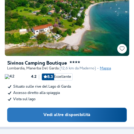
Sivinos Camping Boutique
★★★★
Lombardia
,
Manerba Del Garda
(12,6 km da Maderno)
Mappa
8.3
Eccellente
4.2
Situato sulle rive del Lago di Garda
Accesso diretto alla spiaggia
Vista sul lago
Vedi altre disponibilità