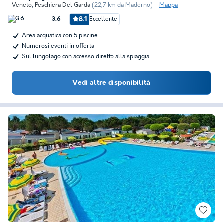
Veneto
,
Peschiera Del Garda
(22,7 km da Maderno)
Mappa
8.1
Eccellente
3.6
Area acquatica con 5 piscine
Numerosi eventi in offerta
Sul lungolago con accesso diretto alla spiaggia
Vedi altre disponibilità