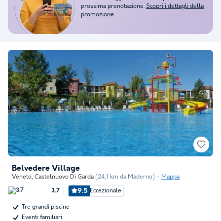
prossima prenotazione.
Scopri i dettagli della
promozione
Belvedere Village
Veneto
,
Castelnuovo Di Garda
(24,1 km da Maderno)
Mappa
9.5
Eccezionale
3.7
Tre grandi piscine
Eventi familiari