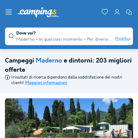
Dove vai?
Modifica
Maderno
In qualsiasi momento
Per diversi viaggiatori
Q
Campeggi
Maderno
e dintorni: 203 migliori
offerte
I risultati di ricerca dipendono dalla soddisfazione dei nostri
clienti!
Maggiori informazioni