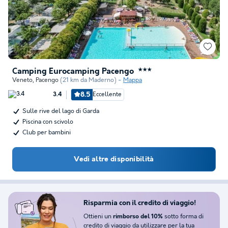
Camping Eurocamping Pacengo
★★★
Veneto
,
Pacengo
(21 km da Maderno)
Mappa
8.5
Eccellente
3.4
Sulle rive del lago di Garda
Piscina con scivolo
Club per bambini
Vedi altre disponibilità
Risparmia con il credito di viaggio!
Ottieni un
sotto forma di
rimborso del 10%
credito di viaggio da utilizzare per la tua