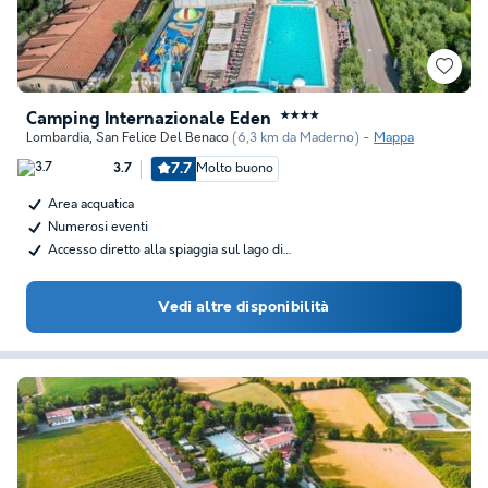
Camping Internazionale Eden
★★★★
Lombardia
,
San Felice Del Benaco
(6,3 km da Maderno)
Mappa
7.7
Molto buono
3.7
Area acquatica
Numerosi eventi
Accesso diretto alla spiaggia sul lago di…
Vedi altre disponibilità