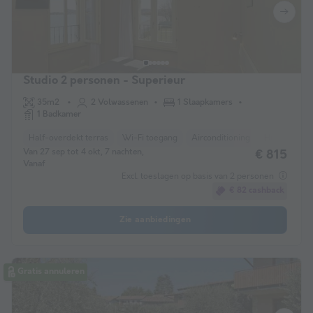
Studio 2 personen - Superieur
35m2
2 Volwassenen
1 Slaapkamers
1 Badkamer
Half-overdekt terras
Wi-Fi toegang
Airconditioning
Huisdieren t
Van 27 sep tot 4 okt, 7 nachten,
€ 815
Vanaf
Excl. toeslagen op basis van 2 personen
€ 82 cashback
Zie aanbiedingen
Gratis annuleren