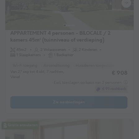
APPARTEMENT 4 personen - BILOCALE / 2
kamers 45m² (tuinniveau of verdieping)
45m2
2 Volwassenen
2 Kinderen
1 Slaapkamers
1 Badkamer
Wi-Fi toegang
Airconditioning
Huisdieren toegestaan *
Koffiezet
Van 27 sep tot 4 okt, 7 nachten,
€ 908
Vanaf
Excl. toeslagen op basis van 2 personen
€ 91 cashback
Zie aanbiedingen
Gratis annuleren