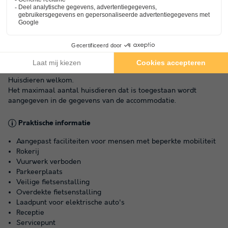
Parkeren
Op het park
Huisdieren
Huisdieren welkom.
Het maximaal aantal huisdieren dat is toegestaan wordt
aangegeven in de gegevens van de accommodatie.
Praktische informatie
Aangepast faciliteiten voor mensen met beperkte mobiliteit
Rokerij
Vuurwerk verboden
Parkeerplaats
Veilige fietsenstalling
Overdekte fietsenstalling
Laadpunt voor elektrische auto's
Receptie
Servicepunt