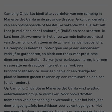
Camping Onda Blu biedt alle voordelen van een camping in
Manerba del Garda in de provincie Brescia. Je kunt er genieten
van een ontspannende of feestelijke vakantie zoals je zelf wilt.
Laat je verleiden door Lombardije (Italië) en haar schatten. Je
kunt heerlijk zwemmen in het onverwarmde buitenzwembad
van de camping, dat alleen in de zomermaanden geopend is.
De camping is helemaal ontworpen om je een aangenaam
verblijf te garanderen, en biedt een reeks zeer praktische
diensten en faciliteiten. Zo kun je er barbecues huren, is er een
wasserette en draadloos internet, maar ook een
brooddepositoservice. Voor een hapje of een drankje ter
plaatse kunnen gasten rekenen op een restaurant en een bar
(onder andere).
Op Camping Onda Blu in Manerba del Garda vind je altijd
entertainment om je te vermaken. Voor onovertroffen
momenten van ontspanning en vermaak zijn er het hele jaar
door pingpongtafels beschikbaar voor vakantiegangers. Met
een meer dat door de camping loopt, is er hier genoeg te doen.