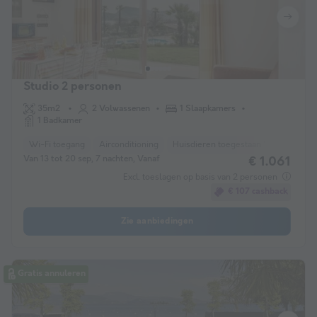
Studio 2 personen
35m2
2 Volwassenen
1 Slaapkamers
1 Badkamer
Wi-Fi toegang
Airconditioning
Huisdieren toegestaan *
Koffiezet
Van 13 tot 20 sep, 7 nachten, Vanaf
€ 1.061
Excl. toeslagen op basis van 2 personen
€ 107 cashback
Zie aanbiedingen
Gratis annuleren