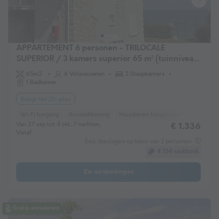
APPARTEMENT 6 personen - TRILOCALE
SUPERIOR / 3 kamers superior 65 m² (tuinniveau
of 1e verdieping)
65m2
6 Volwassenen
2 Slaapkamers
1 Badkamer
Bekijk het 2D-plan
Wi-Fi toegang
Airconditioning
Huisdieren toegestaan *
Koffiezet
Van 27 sep tot 4 okt, 7 nachten,
€ 1.336
Vanaf
Excl. toeslagen op basis van 2 personen
€ 134 cashback
Zie aanbiedingen
Gratis annuleren