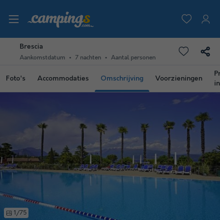
Brescia
Aankomstdatum
7 nachten
Aantal personen
P
Foto's
Accommodaties
Omschrijving
Voorzieningen
i
1/75