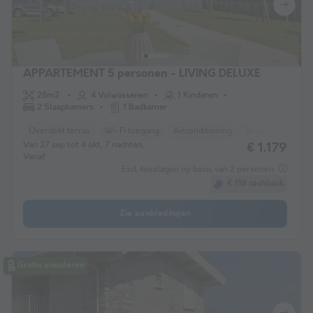
APPARTEMENT 5 personen - LIVING DELUXE
28m2
4 Volwassenen
1 Kinderen
2 Slaapkamers
1 Badkamer
Overdekt terras
Wi-Fi toegang
Airconditioning
Huisdieren toege
Van 27 sep tot 4 okt, 7 nachten,
€ 1.179
Vanaf
Excl. toeslagen op basis van 2 personen
€ 118 cashback
Zie aanbiedingen
Gratis annuleren