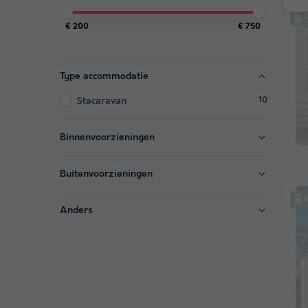
G
€ 200
€ 750
Type accommodatie
Stacaravan
10
Binnenvoorzieningen
Buitenvoorzieningen
G
Anders