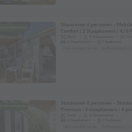
Stacaravan 6 personen - Mobil
ratis annuleren
Comfort | 2 Slaapkamers | 4/6 P
Verhoogd terras | Airconditioni
25m2
4 Volwassenen
2 K
2 Slaapkamers
1 Badkamer
Half-overdekt terras
Koffiezetapparaat
Stacaravan 6 personen - Stacar
ratis annuleren
Premium | 3 slaapkamers | 6 per
Terras Lounge | Air-con.
32m2
6 Volwassenen
3 Slaapkamers
1 Badkamer
Half-overdekt terras
Koffiezetapparaat