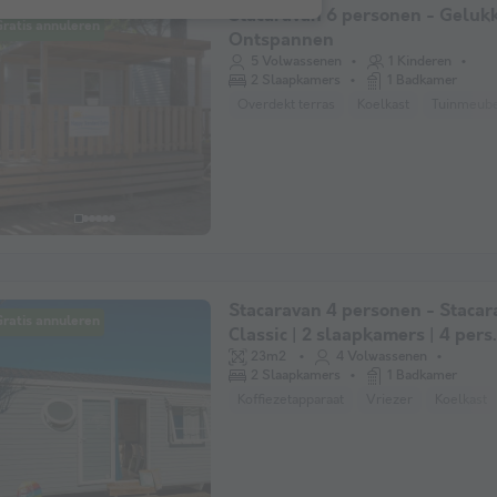
Stacaravan 6 personen - Geluk
ratis annuleren
Ontspannen
5 Volwassenen
1 Kinderen
2 Slaapkamers
1 Badkamer
Overdekt terras
Koelkast
Tuinmeub
Stacaravan 4 personen - Stacar
ratis annuleren
Classic | 2 slaapkamers | 4 pers.
met overkapping, niet overdekt 
23m2
4 Volwassenen
2 Slaapkamers
1 Badkamer
Airconditioning.
Koffiezetapparaat
Vriezer
Koelkast