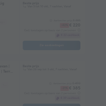
kig
Beste prijs
Van 3 tot 10 okt, 7 nachten, Vanaf
€ 385
Aanbevolen prijs:
elen
Magnetron
€ 220
-42%
Excl. toeslagen op basis van 2 personen
€ 22 cashback
Zie aanbiedingen
avan |
Beste prijs
Van 26 sep tot 3 okt, 7 nachten, Vanaf
 | Terras
|
€ 490
Aanbevolen prijs:
Tuinmeubelen
Magnetron
€ 385
-21%
Excl. toeslagen op basis van 2 personen
€ 39 cashback