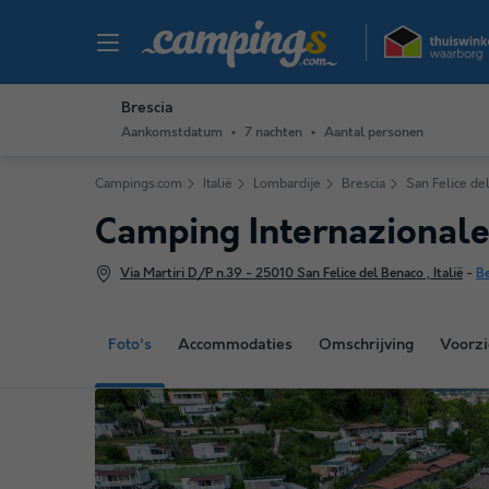
Brescia
Aankomstdatum
7 nachten
Aantal personen
Campings.com
Italië
Lombardije
Brescia
San Felice de
Camping Internazional
Via Martiri D/P n.39 - 25010 San Felice del Benaco , Italië
-
Be
Foto's
Accommodaties
Omschrijving
Voorzi