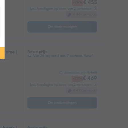
€ 455
-26%
Excl. toeslagen op basis van 2 personen
€ 46 cashback
Zie aanbiedingen
e-home |
Beste prijs
Van 26 sep tot 3 okt, 7 nachten, Vanaf
. |
€ 665
Aanbevolen prijs:
Tuinmeubelen
Magnetron
€ 469
-29%
Excl. toeslagen op basis van 2 personen
€ 47 cashback
Zie aanbiedingen
Beste prijs