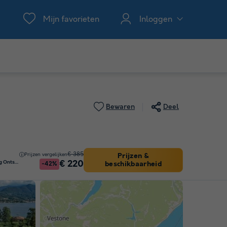
Mijn favorieten
Inloggen
Bewaren
Deel
€ 385
Prijzen vergelijken
Prijzen &
€ 220
Stacaravan 6 personen - Gelukkig Ontspannen
beschikbaarheid
-42%