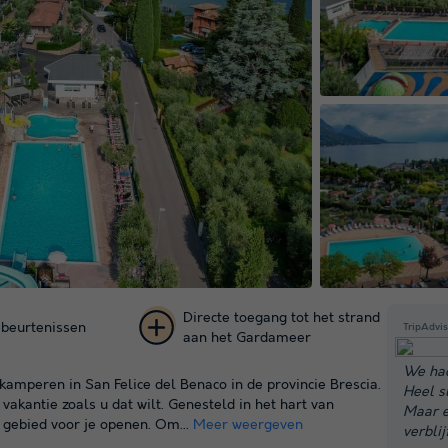
Directe toegang tot het strand
ebeurtenissen
TripAdvis
aan het Gardameer
+ 26
We had
amperen in San Felice del Benaco in de provincie Brescia.
Heel s
foto's
akantie zoals u dat wilt. Genesteld in het hart van
Maar e
t gebied voor je openen. Om...
Meer weergeven
verbli