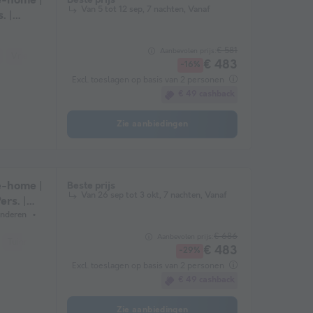
e-home |
Van 5 tot 12 sep, 7 nachten, Vanaf
. |
ng.
€ 581
Aanbevolen prijs:
Vriezer
Koelkast
Tuinmeubelen
Magnetron
€ 483
-16%
Excl. toeslagen op basis van 2 personen
€ 49 cashback
Zie aanbiedingen
e-home |
Beste prijs
Van 26 sep tot 3 okt, 7 nachten, Vanaf
ers. |
inderen
€ 686
Aanbevolen prijs:
Tuinmeubelen
Magnetron
€ 483
-29%
Excl. toeslagen op basis van 2 personen
€ 49 cashback
Zie aanbiedingen