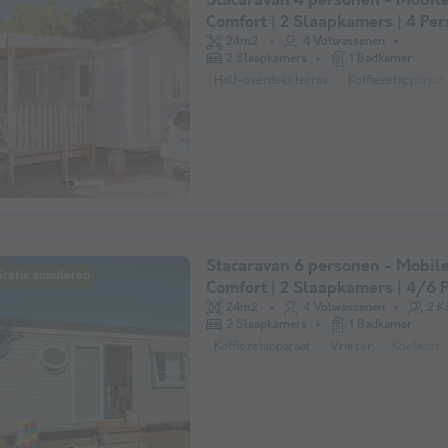
Stacaravan 4 personen - Mobil
Comfort | 2 Slaapkamers | 4 Pers
Verhoogd terras | Airconditioni
24m2
4 Volwassenen
2 Slaapkamers
1 Badkamer
Half-overdekt terras
Koffiezetapparaat
Stacaravan 6 personen - Mobil
ratis annuleren
Comfort | 2 Slaapkamers | 4/6 P
Single terras | Air-con.
24m2
4 Volwassenen
2 K
2 Slaapkamers
1 Badkamer
Koffiezetapparaat
Vriezer
Koelkast