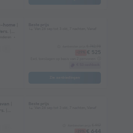
e-home |
Beste prijs
Van 26 sep tot 3 okt, 7 nachten, Vanaf
ers. |
ng.
inderen
€ 742,98
Aanbevolen prijs:
Vriezer
Koelkast
Tuinmeubelen
Magnetron
€ 525
-29%
Excl. toeslagen op basis van 2 personen
€ 53 cashback
Zie aanbiedingen
avan |
Beste prijs
Van 26 sep tot 3 okt, 7 nachten, Vanaf
s. |
€ 917
Aanbevolen prijs:
Vaatwasser
Vriezer
Koelkast
Tuinmeubelen
Magnetron
€ 644
-29%