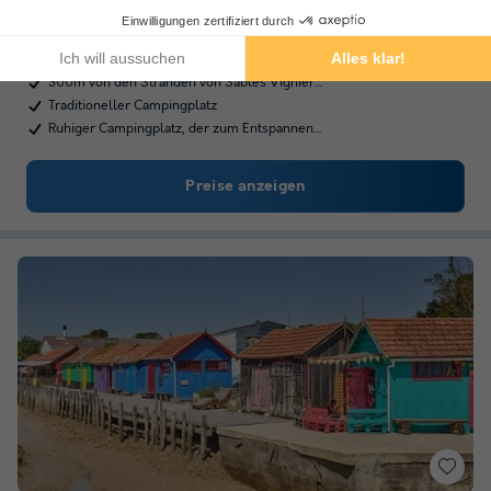
Poitou-charentes
,
Saint Georges D'oléron
Lage
7.8
Gut
300m von den Stränden von Sables Vignier…
Traditioneller Campingplatz
Ruhiger Campingplatz, der zum Entspannen…
Preise anzeigen