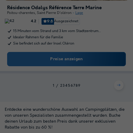
Résidence Odalys Référence Terre Marine
Poitou-charentes
,
Saint Pierre D'oléron
Lage
9.8
Ausgezeichnet
4.2
15 Minuten vom Strand und 3 km vom Stadtzentrum…
Idealer Rahmen für die Familie
Sie befindet sich auf der Insel Oléron
Preise anzeigen
1
2
3
4
5
6
7
8
9
Entdecke eine wunderschöne Auswahl an Campingplätzen, die
von unseren Spezialisten zusammengestellt wurden. Buche
deinen Urlaub zum besten Preis dank unserer exklusiven
Rabatte von bis zu 60 %!