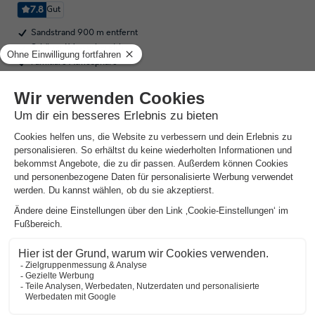
7.8
Gut
Sandstrand 900 m entfernt
Schöner Wasserbereich
Familiäre Atmosphäre
Preise anzeigen
Camping Les Coquettes
★★★