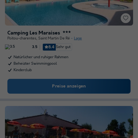
Camping Les Maraises
★★★
Poitou-charentes
,
Saint Martin De Ré
Lage
8.4
Sehr gut
3.5
Natürlicher und ruhiger Rahmen
Beheizter Swimmingpool
Kinderclub
Preise anzeigen