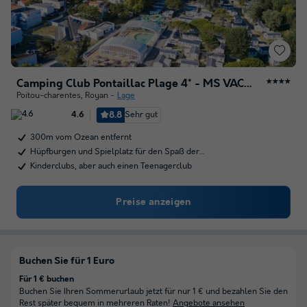
Camping Club Pontaillac Plage 4* - MS VACANCES
★★★★
Poitou-charentes
,
Royan
Lage
8.8
Sehr gut
4.6
300m vom Ozean entfernt
Hüpfburgen und Spielplatz für den Spaß der…
Kinderclubs, aber auch einen Teenagerclub
Preise anzeigen
Buchen Sie für 1 Euro
Für 1 € buchen
Buchen Sie Ihren Sommerurlaub jetzt für nur 1 € und bezahlen Sie den
Rest später bequem in mehreren Raten!
Angebote ansehen