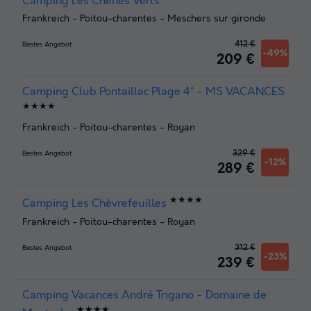
Camping Les Chênes Verts
Frankreich
-
Poitou-charentes
-
Meschers sur gironde
412 €
Bestes Angebot
-49%
209 €
Camping Club Pontaillac Plage 4* - MS VACANCES
★★★★
Frankreich
-
Poitou-charentes
-
Royan
329 €
Bestes Angebot
-12%
289 €
★★★★
Camping Les Chèvrefeuilles
Frankreich
-
Poitou-charentes
-
Royan
312 €
Bestes Angebot
-23%
239 €
Camping Vacances André Trigano - Domaine de
★★★★