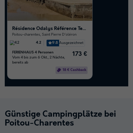
Résidence Odalys Référence Terre Marine
Poitou-charentes
,
Saint Pierre D'oléron
9.8
Ausgezeichnet
4.2
FERIENHAUS 4 Personen
173 €
Vom 4 bis zum 6 Okt., 2 Nächte,
bereits ab
18 € Cashback
Günstige Campingplätze bei
Poitou-Charentes