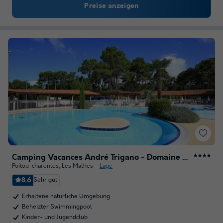
Preise anzeigen
Camping Vacances André Trigano - Domaine de Montcalm
★★★★
Poitou-charentes
,
Les Mathes
Lage
8.6
Sehr gut
Erhaltene natürliche Umgebung
Beheizter Swimmingpool
Kinder- und Jugendclub