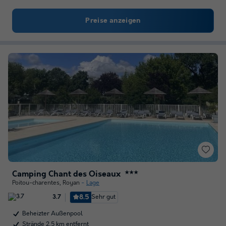
Preise anzeigen
Camping Chant des Oiseaux
★★★
Poitou-charentes
,
Royan
Lage
8.5
Sehr gut
3.7
Beheizter Außenpool
Strände 2,5 km entfernt