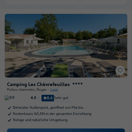
Camping Les Chèvrefeuilles
★★★★
Poitou-charentes
,
Royan
Lage
8.6
Sehr gut
4.0
Beheizter Außenpool, geöffnet von Mai bis…
Kostenloses WLAN in der gesamten Einrichtung
Ruhige und natürliche Umgebung