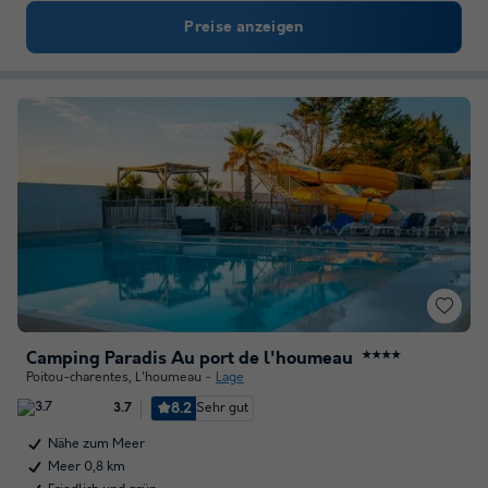
Preise anzeigen
Camping Paradis Au port de l'houmeau
★★★★
Poitou-charentes
,
L'houmeau
Lage
8.2
Sehr gut
3.7
Nähe zum Meer
Meer 0,8 km