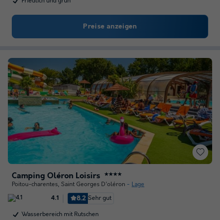
Friedlich und grün
Preise anzeigen
Camping Oléron Loisirs
★★★★
Poitou-charentes
,
Saint Georges D'oléron
Lage
8.2
Sehr gut
4.1
Wasserbereich mit Rutschen