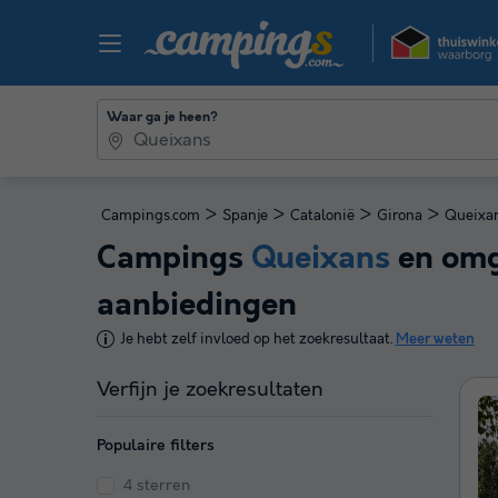
Waar ga je heen?
>
>
>
>
Campings.com
Spanje
Catalonië
Girona
Queixa
Campings
Queixans
en omg
aanbiedingen
Je hebt zelf invloed op het zoekresultaat.
Meer weten
Verfijn je zoekresultaten
Populaire filters
4 sterren