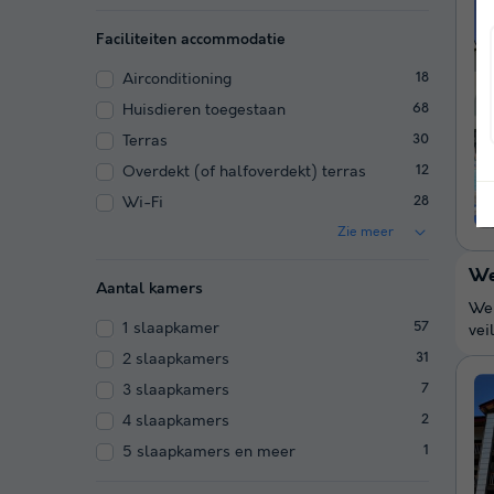
Faciliteiten accommodatie
Airconditioning
18
Huisdieren toegestaan
68
Terras
30
Overdekt (of halfoverdekt) terras
12
Wi-Fi
28
Zie meer
We
Aantal kamers
We 
1 slaapkamer
57
vei
2 slaapkamers
31
3 slaapkamers
7
4 slaapkamers
2
5 slaapkamers en meer
1