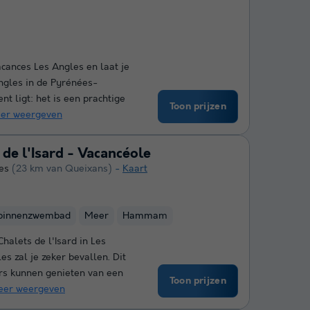
acances Les Angles en laat je
Angles in de Pyrénées-
t ligt: het is een prachtige
Toon prijzen
er weergeven
 de l'Isard - Vacancéole
es
(23 km van Queixans)
Kaart
binnenzwembad
Meer
Hammam
halets de l'Isard in Les
s zal je zeker bevallen. Dit
rs kunnen genieten van een
Toon prijzen
er weergeven