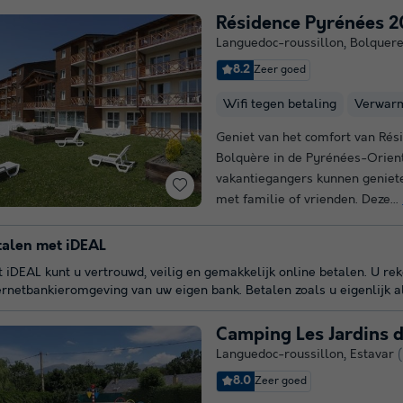
Résidence Pyrénées 2
Languedoc-roussillon
,
Bolquer
8.2
Zeer goed
Wifi tegen betaling
Verwar
Geniet van het comfort van Ré
Bolquère in de Pyrénées-Orient
vakantiegangers kunnen geniet
met familie of vrienden. Deze...
talen met iDEAL
 iDEAL kunt u vertrouwd, veilig en gemakkelijk online betalen. U re
ernetbankieromgeving van uw eigen bank. Betalen zoals u eigenlijk a
Camping Les Jardins d
Languedoc-roussillon
,
Estavar
8.0
Zeer goed