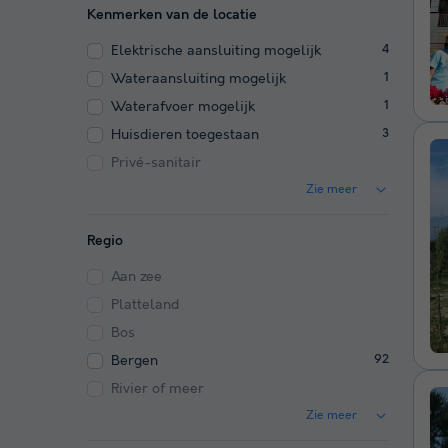
Kenmerken van de locatie
Elektrische aansluiting mogelijk
4
Wateraansluiting mogelijk
1
Waterafvoer mogelijk
1
Huisdieren toegestaan
3
Privé-sanitair
Zie meer
Regio
Aan zee
Platteland
Bos
Bergen
92
Rivier of meer
Zie meer