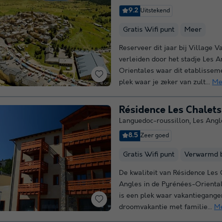
9.2
Uitstekend
Gratis Wifi punt
Meer
Reserveer dit jaar bij Village V
verleiden door het stadje Les 
Orientales waar dit etablissemen
plek waar je zeker van zult...
Me
Résidence Les Chalets
Languedoc-roussillon
,
Les Angl
8.5
Zeer goed
Gratis Wifi punt
Verwarmd 
De kwaliteit van Résidence Les C
Angles in de Pyrénées-Orientale
is een plek waar vakantiegange
droomvakantie met familie...
Me