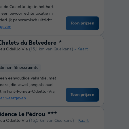
 de Castella ligt in het hart
 een bevoorrechte locatie in
erlijk panoramisch uitzicht
Toon prijzen
geven
Chalets du Belvedere
★
eu Odeillo Via
(15,1 km van Queixans)
Kaart
Binnen fitnessruimte
r een eenvoudige vakantie, met
dere, die zowel jong als oud
ent in Font-Romeu-Odeillo-Via
Toon prijzen
er weergeven
idence Le Pédrou
★★★
eu Odeillo Via
(15,5 km van Queixans)
Kaart