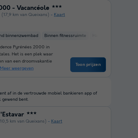
000 - Vacancéole
★★★
e
(17,9 km van Queixans)
Kaart
md binnenzwembad
Binnen fitnessruimte
Hammam
Sauna
sidence Pyrénées 2000 in
ales. Het is een plek waar
en van een droomvakantie
Toon prijzen
Meer weergeven
kent af in de vertrouwde mobiel bankieren app of
l gewend bent.
'Estavar
★★★
(10,5 km van Queixans)
Kaart