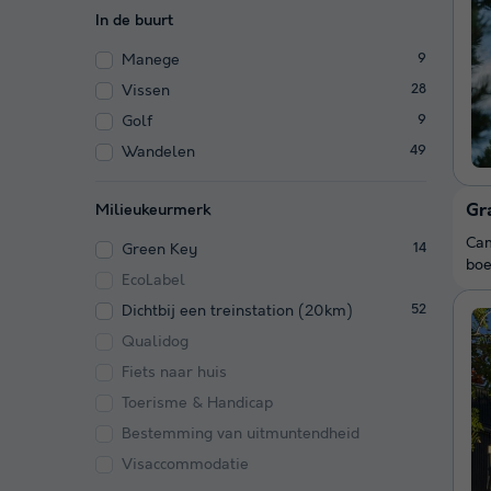
In de buurt
Manege
9
Vissen
28
Golf
9
Wandelen
49
Gr
Milieukeurmerk
Cam
Green Key
14
boe
EcoLabel
Dichtbij een treinstation (20km)
52
Qualidog
Fiets naar huis
Toerisme & Handicap
Bestemming van uitmuntendheid
Visaccommodatie