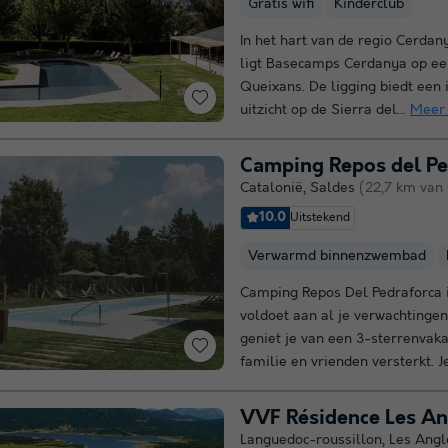
Gratis wifi
Kinderclub
In het hart van de regio Cerdany
ligt Basecamps Cerdanya op een
Queixans. De ligging biedt ee
uitzicht op de Sierra del...
Meer
Camping Repos del Pe
Catalonië
,
Saldes
(22,7 km van
10.0
Uitstekend
Verwarmd binnenzwembad
Camping Repos Del Pedraforca i
voldoet aan al je verwachtingen
geniet je van een 3-sterrenvak
familie en vrienden versterkt. Je
VVF Résidence Les An
Languedoc-roussillon
,
Les Angl