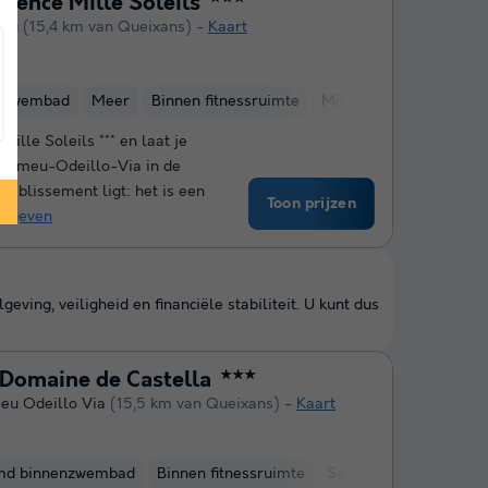
rence Mille Soleils
meu
(15,4 km van Queixans)
Kaart
nzwembad
Meer
Binnen fitnessruimte
Minigolf
Manege
Mille Soleils *** en laat je
-Romeu-Odeillo-Via in de
tablissement ligt: het is een
Toon prijzen
ergeven
ing, veiligheid en financiële stabiliteit. U kunt dus
 Domaine de Castella
★★★
eu Odeillo Via
(15,5 km van Queixans)
Kaart
md binnenzwembad
Binnen fitnessruimte
Sauna