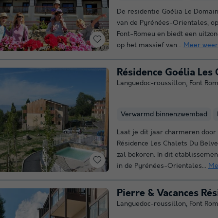
De residentie Goélia Le Domaine
van de Pyrénées-Orientales, op
Font-Romeu en biedt een uitzond
op het massief van...
Meer weer
Résidence Goélia Les 
Languedoc-roussillon
,
Font Rom
Verwarmd binnenzwembad
Laat je dit jaar charmeren doo
Résidence Les Chalets Du Belve
zal bekoren. In dit etablissem
in de Pyrénées-Orientales...
Me
Pierre & Vacances Rés
Languedoc-roussillon
,
Font Rom