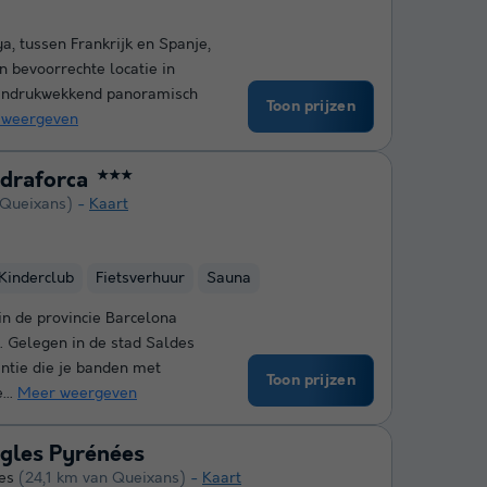
a, tussen Frankrijk en Spanje,
 bevoorrechte locatie in
n indrukwekkend panoramisch
Toon prijzen
 weergeven
draforca
★★★
 Queixans)
Kaart
Kinderclub
Fietsverhuur
Sauna
n de provincie Barcelona
. Gelegen in de stad Saldes
antie die je banden met
Toon prijzen
...
Meer weergeven
gles Pyrénées
es
(24,1 km van Queixans)
Kaart