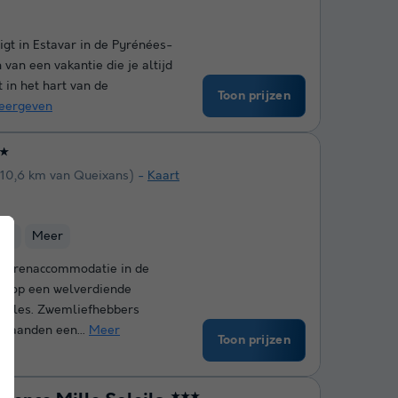
igt in Estavar in de Pyrénées-
 van een vakantie die je altijd
t in het hart van de
Toon prijzen
eergeven
★
(10,6 km van Queixans)
Kaart
lub
Meer
terrenaccommodatie in de
gen op een welverdiende
ntales. Zwemliefhebbers
rmaanden een...
Meer
Toon prijzen
★★★