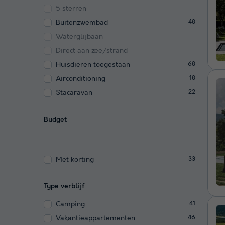
5 sterren
Buitenzwembad
48
Waterglijbaan
Direct aan zee/strand
Huisdieren toegestaan
68
Airconditioning
18
Stacaravan
22
Budget
Met korting
33
Type verblijf
Camping
41
Vakantieappartementen
46