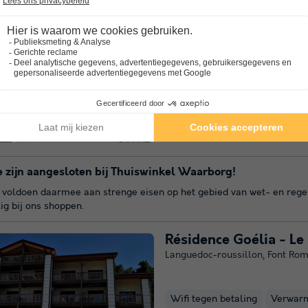
Résidence Odalys Réfé
Languedoc-roussillon
,
Font Ro
7.6
Goed
Gratis wifi
Verwarmd binne
Reserveer dit jaar bij Résidence 
betoveren door het stadje Font
Pyrénées-Orientales waar het e
prachtige plek die je...
Meer we
 zijn aangesloten bij Thuiswinkel Waarborg!
voldoen daarmee aan strenge eisen op het gebied van wet- en regelgev
lig bij ons shoppen.
Résidence Goélia - Le
Languedoc-roussillon
,
Font Rom
Wifi tegen betaling
Verwar