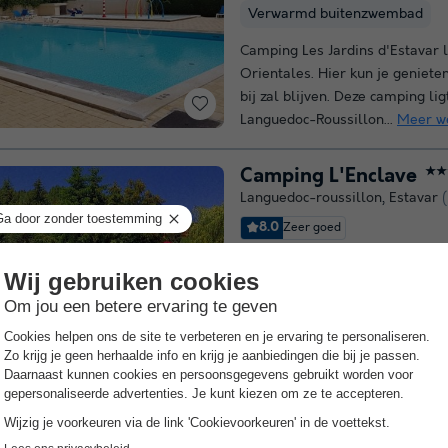
Verwarmd buitenzwembad
Camping Les Jardins d'Estavar l
Orientales. Hier kun je genieten
bij zal blijven. Deze camping lig
Languedoc-Roussillon...
Meer w
Camping L'Enclave
★★
Languedoc-roussillon
,
Estavar
8.0
Zeer goed
Wifi tegen betaling
Kinderc
Op Camping L'Enclave, een 3-s
stad Estavar, kun je je verheu
vakantie in de Pyreneeën-Orie
kunnen alleen tijdens de zome
weergeven