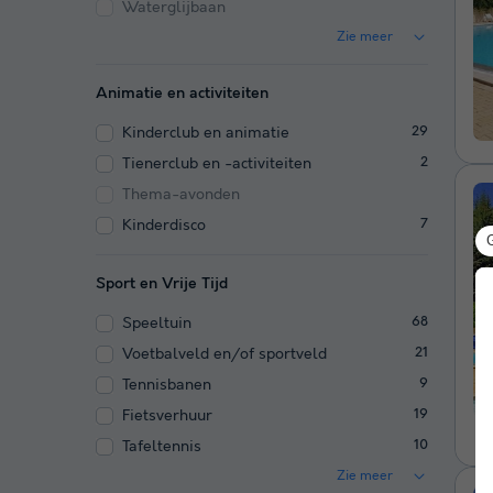
Waterglijbaan
Zie meer
Animatie en activiteiten
Kinderclub en animatie
29
Tienerclub en -activiteiten
2
Thema-avonden
Kinderdisco
7
Sport en Vrije Tijd
Speeltuin
68
Voetbalveld en/of sportveld
21
Tennisbanen
9
Fietsverhuur
19
Tafeltennis
10
Zie meer