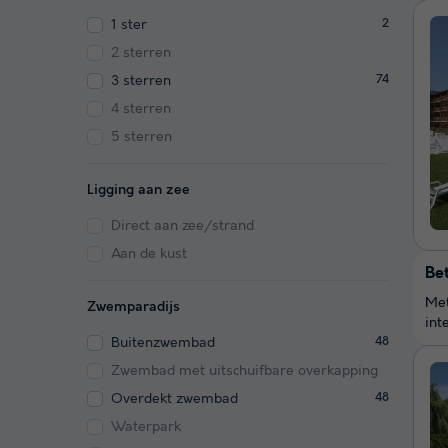
1 ster
2
2 sterren
3 sterren
74
4 sterren
5 sterren
Ligging aan zee
Direct aan zee/strand
Aan de kust
Be
Met
Zwemparadijs
int
Buitenzwembad
48
Zwembad met uitschuifbare overkapping
Overdekt zwembad
48
Waterpark