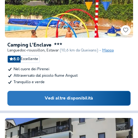
Camping L'Enclave
★★★
Languedoc-roussillon
,
Estavar
(10,6 km da Queixans)
Mappa
8.0
Eccellente
Nel cuore dei Pirenei
Attraversato dal piccolo fiume Angust
Tranquillo e verde
Vedi altre disponibilità