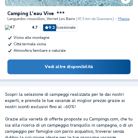
Camping L'eau Vive
★★★
Languedoc-roussillon
,
Vernet Les Bains
(41,5 km da Queixans)
Mappa
9.3
Eccezionale
4.7
Vicino alle montagne
Città termale vicina
Atmosfera familiare e naturale
Vedi altre disponibilità
Scopri la selezione di campeggi realizzata per te dai nostri
esperti, e prenota le tue vacanze al miglior prezzo grazie ai
nostri sconti esclusivi fino al -60%!
Grazie alla varietà di offerte proposte su Campings.com, che tu
sia alla ricerca di un campeggio tranquillo in campagna, o di un
campeggio per famiglie con parco acquatico, troverai senza
dubbio la soluzione ideale per le tue prossime vacanze.