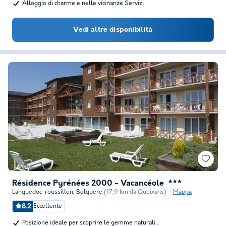
Alloggio di charme e nelle vicinanze Servizi
Vedi altre disponibilità
Résidence Pyrénées 2000 - Vacancéole
★★★
Languedoc-roussillon
,
Bolquere
(17,9 km da Queixans)
Mappa
8.2
Eccellente
Posizione ideale per scoprire le gemme naturali…