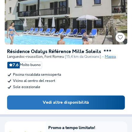
Résidence Odalys Référence Mille Soleils
★★★
Languedoc-roussillon
,
Font Romeu
(15,4 km da Queixans)
Mappa
7.6
Molto buono
Piscina riscaldata semicoperta
Vicino al centro del resort
Sole eccezionale
Vedi altre disponibilità
Promo a tempo limitato!