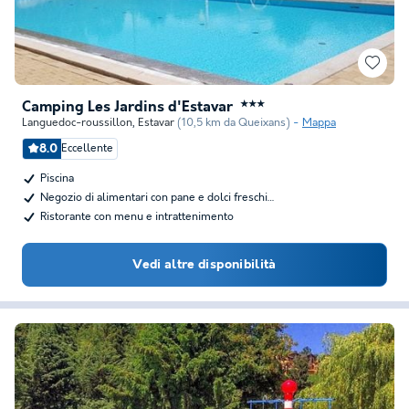
Camping Les Jardins d'Estavar
★★★
Languedoc-roussillon
,
Estavar
(10,5 km da Queixans)
Mappa
8.0
Eccellente
Piscina
Negozio di alimentari con pane e dolci freschi…
Ristorante con menu e intrattenimento
Vedi altre disponibilità