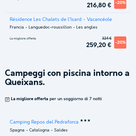
-20%
216,80 €
Résidence Les Chalets de l'Isard - Vacancéole
Francia
-
Languedoc-roussillon
-
Les angles
324 €
La migliore offerta
-20%
259,20 €
Campeggi con piscina intorno a
Queixans
.
La migliore offerta
per un soggiorno di 7 notti
★★★
Camping Repos del Pedraforca
Spagna
-
Catalogna
-
Saldes