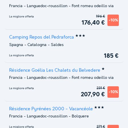
Francia
-
Languedoc-roussillon
-
Font romeu odeillo via
196 €
La migliore offerta
-10%
176,40 €
★★★
Camping Repos del Pedraforca
Spagna
-
Catalogna
-
Saldes
185 €
La migliore offerta
★
Résidence Goélia Les Chalets du Belvedere
Francia
-
Languedoc-roussillon
-
Font romeu odeillo via
231 €
La migliore offerta
-10%
207,90 €
★★★
Résidence Pyrénées 2000 - Vacancéole
Francia
-
Languedoc-roussillon
-
Bolquere
271 €
La migliore offerta