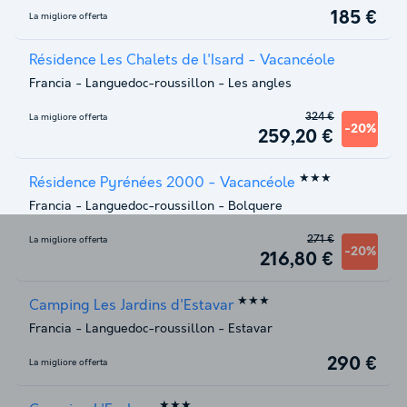
185 €
La migliore offerta
Résidence Les Chalets de l'Isard - Vacancéole
Francia
-
Languedoc-roussillon
-
Les angles
324 €
La migliore offerta
-20%
259,20 €
★★★
Résidence Pyrénées 2000 - Vacancéole
Francia
-
Languedoc-roussillon
-
Bolquere
271 €
La migliore offerta
-20%
216,80 €
★★★
Camping Les Jardins d'Estavar
Francia
-
Languedoc-roussillon
-
Estavar
290 €
La migliore offerta
★★★