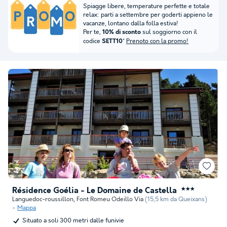
Spiagge libere, temperature perfette e totale
relax: parti a settembre per goderti appieno le
vacanze, lontano dalla folla estiva!
Per te,
sul soggiorno con il
10% di sconto
codice
*
Prenoto con la promo!
SETT10
Résidence Goélia - Le Domaine de Castella
★★★
Languedoc-roussillon
,
Font Romeu Odeillo Via
(15,5 km da Queixans)
Mappa
Situato a soli 300 metri dalle funivie