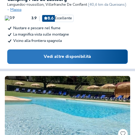
Languedoc-roussillon
,
Villefranche De Conflent
(40,6 km da Queixans)
Mappa
8.6
Eccellente
3.9
Nuotare e pescare nel fiume
La magnifica vista sulle montagne
Vicino alla frontiera spagnola
Vedi altre disponibilità