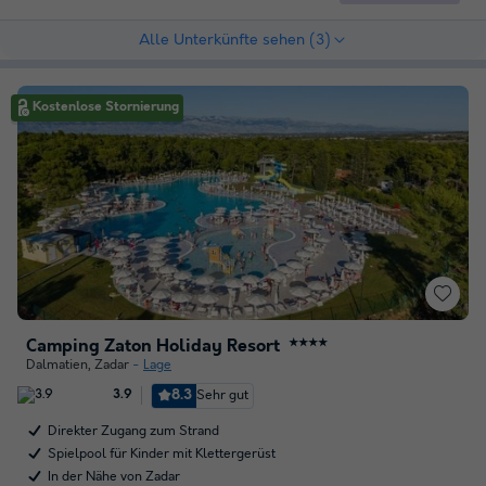
Alle Unterkünfte sehen (3)
Kostenlose Stornierung
Camping Zaton Holiday Resort
★★★★
Dalmatien
,
Zadar
Lage
8.3
Sehr gut
3.9
Direkter Zugang zum Strand
Spielpool für Kinder mit Klettergerüst
In der Nähe von Zadar