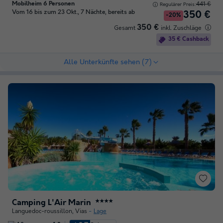
Mobilheim 6 Personen
441 €
Regulärer Preis:
Vom 16 bis zum 23 Okt., 7 Nächte, bereits ab
350 €
-20%
350 €
Gesamt
inkl. Zuschläge
35 € Cashback
Alle Unterkünfte sehen (7)
Camping L'Air Marin
★★★★
Languedoc-roussillon
,
Vias
Lage