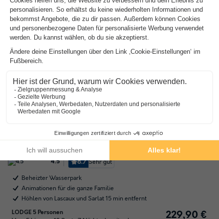
Alle Unterkünfte sehen (10)
Camping Les Truffières de Dordogne
★★★★★
Aquitanien
,
Saint Genies
Lage
8.7
Sehr gut
4.5
Beheizter Wasserpark
Animationen für die ganze Familie
Höhlen von Lascaux und Sarlat 15 min entfernt
LODGE 5 Personen
229,90 €