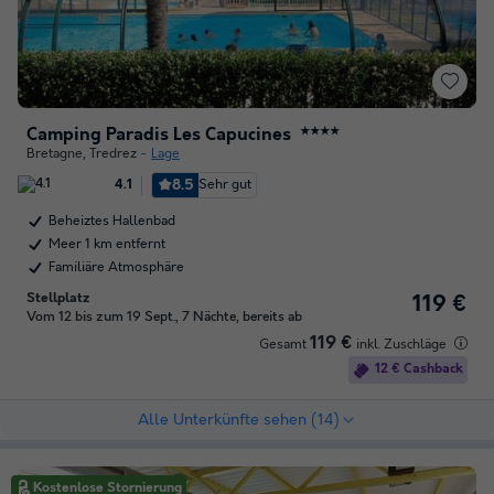
Camping Paradis Les Capucines
★★★★
Bretagne
,
Tredrez
Lage
8.5
Sehr gut
4.1
Beheiztes Hallenbad
Meer 1 km entfernt
Familiäre Atmosphäre
Stellplatz
119 €
Vom 12 bis zum 19 Sept., 7 Nächte, bereits ab
119 €
Gesamt
inkl. Zuschläge
12 € Cashback
Alle Unterkünfte sehen (14)
Kostenlose Stornierung