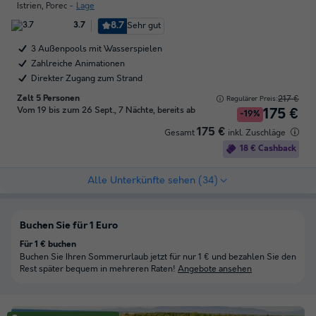
Istrien
,
Porec
Lage
8.7
Sehr gut
3.7
3 Außenpools mit Wasserspielen
Zahlreiche Animationen
Direkter Zugang zum Strand
Zelt 5 Personen
217 €
Regulärer Preis:
Vom 19 bis zum 26 Sept., 7 Nächte, bereits ab
175 €
-19%
175 €
Gesamt
inkl. Zuschläge
18 € Cashback
Alle Unterkünfte sehen (34)
Buchen Sie für 1 Euro
Für 1 € buchen
Buchen Sie Ihren Sommerurlaub jetzt für nur 1 € und bezahlen Sie den
Rest später bequem in mehreren Raten!
Angebote ansehen