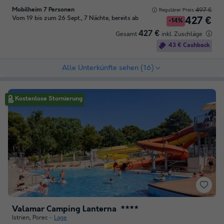
Mobilheim 7 Personen
497 €
Regulärer Preis:
Vom 19 bis zum 26 Sept., 7 Nächte, bereits ab
427 €
-14%
427 €
Gesamt
inkl. Zuschläge
43 € Cashback
Alle Unterkünfte sehen (16)
Kostenlose Stornierung
Valamar Camping Lanterna
★★★★
Istrien
,
Porec
Lage