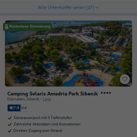
Alle Unterkünfte sehen (27)
Kostenlose Stornierung
Camping Solaris Amadria Park Sibenik
★★★★
Dalmatien
,
Sibenik
Lage
7.4
Gut
Salzwasserpool mit 3 Tiefenstufen
Zahlreiche Aktivitäten und Animationen
Direkter Zugang zum Strand