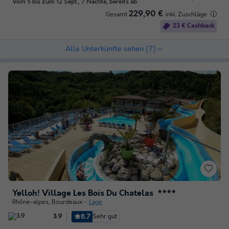
Vom 5 bis zum 12 Sept., 7 Nächte, bereits ab
229,90 €
Gesamt
inkl. Zuschläge
23 € Cashback
Alle Unterkünfte sehen (7)
Yelloh! Village Les Bois Du Chatelas
★★★★
Rhône-alpes
,
Bourdeaux
Lage
8.7
Sehr gut
3.9