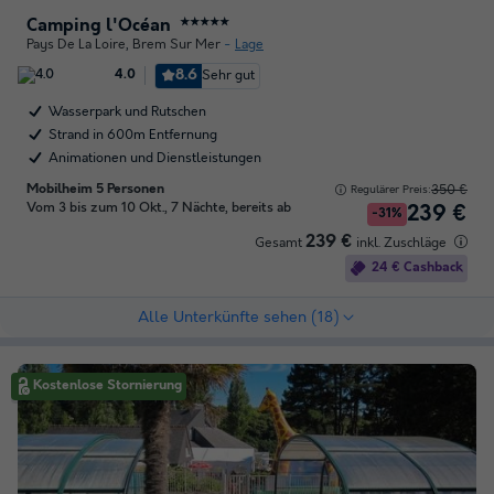
Camping l'Océan
★★★★★
Pays De La Loire
,
Brem Sur Mer
Lage
8.6
Sehr gut
4.0
Wasserpark und Rutschen
Strand in 600m Entfernung
Animationen und Dienstleistungen
Mobilheim 5 Personen
350 €
Regulärer Preis:
Vom 3 bis zum 10 Okt., 7 Nächte, bereits ab
239 €
-31%
239 €
Gesamt
inkl. Zuschläge
24 € Cashback
Alle Unterkünfte sehen (18)
Kostenlose Stornierung