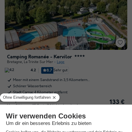
Camping Romanée - Kervilor
★★★★
Bretagne
,
La Trinite Sur Mer
Lage
8.7
Sehr gut
4.2
Meer mit einem Sandstrand in 3,5 Kilometern…
Schöner Wasserbereich
Stadt Carnac 4 Kilometer entfernt
Stellplatz
133 €
Vom 8 bis zum 15 Sept., 7 Nächte, bereits ab
133 €
Gesamt
inkl. Zuschläge
14 € Cashback