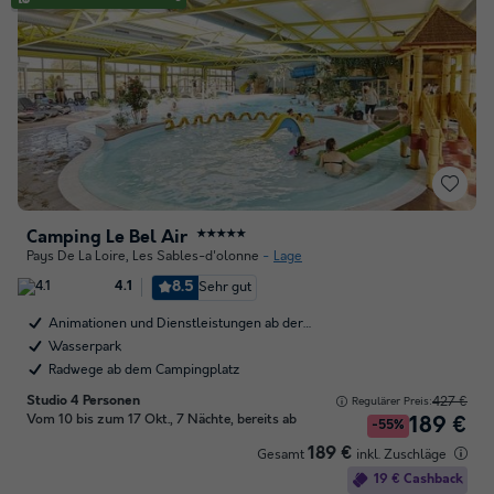
Camping Le Bel Air
★★★★★
Pays De La Loire
,
Les Sables-d'olonne
Lage
8.5
Sehr gut
4.1
Animationen und Dienstleistungen ab der…
Wasserpark
Radwege ab dem Campingplatz
Studio 4 Personen
427 €
Regulärer Preis:
Vom 10 bis zum 17 Okt., 7 Nächte, bereits ab
189 €
-55%
189 €
Gesamt
inkl. Zuschläge
19 € Cashback