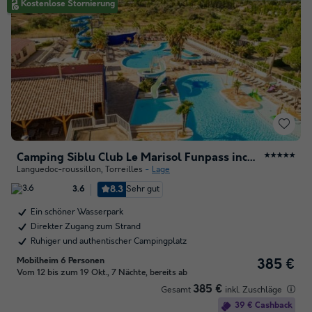
Kostenlose Stornierung
Camping Siblu Club Le Marisol Funpass inclus
★★★★★
Languedoc-roussillon
,
Torreilles
Lage
8.3
Sehr gut
3.6
Ein schöner Wasserpark
Direkter Zugang zum Strand
Ruhiger und authentischer Campingplatz
Mobilheim 6 Personen
385 €
Vom 12 bis zum 19 Okt., 7 Nächte, bereits ab
385 €
Gesamt
inkl. Zuschläge
39 € Cashback