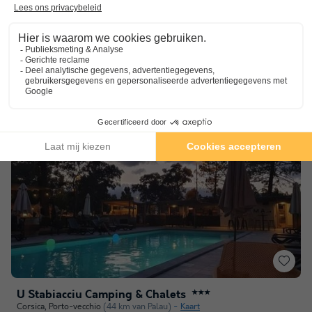
Directe toegang tot het strand
Watergebied onder toezicht
Activiteiten en entertainment
Toon prijzen
U Stabiacciu Camping & Chalets
★★★
Corsica
,
Porto-vecchio
(44 km van Palau)
Kaart