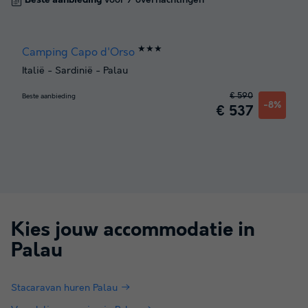
Beste aanbieding
voor 7 overnachtingen
★★★
Camping Capo d'Orso
Italië
-
Sardinië
-
Palau
€ 590
Beste aanbieding
-8%
€ 537
Kies jouw accommodatie in
Palau
Stacaravan huren Palau