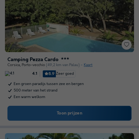
Camping Pezza Cardo
★★★
Corsica
,
Porto-vecchio
(49,2 km van Palau)
Kaart
8.9
Zeer goed
4.1
Een groen paradijs tussen zee en bergen
500 meter van het strand
Een warm welkom
Toon prijzen