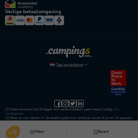
Veilige betaalomgeving
Taal veranderen
(1) Gratis annuleren tot 30 dagen voor aankomstdatum (geen bewijs nodig).
Zie
voorwaarden
.
(2) Boek nu voor slechts €1: dit aanbod geldt voor verblijven tussen 4 juli en 23 augustus
2026. Vandaag betaal je alleen een aanbetaling van €1 op de huurprijs. Administratie-,
verzekerings- en verwerkingskosten worden direct verrekend. Het restant betaal je later in
3 termijnen.
Filter
Kaart