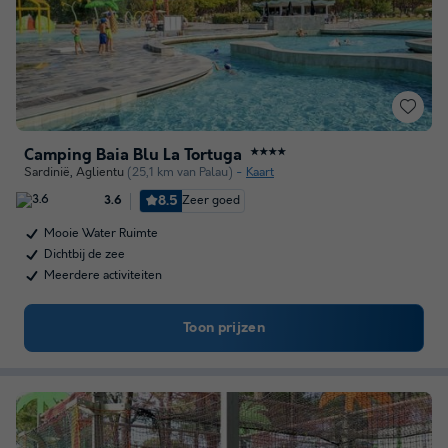
Camping Baia Blu La Tortuga
★★★★
Sardinië
,
Aglientu
(25,1 km van Palau)
Kaart
8.5
Zeer goed
3.6
Mooie Water Ruimte
Dichtbij de zee
Meerdere activiteiten
Toon prijzen