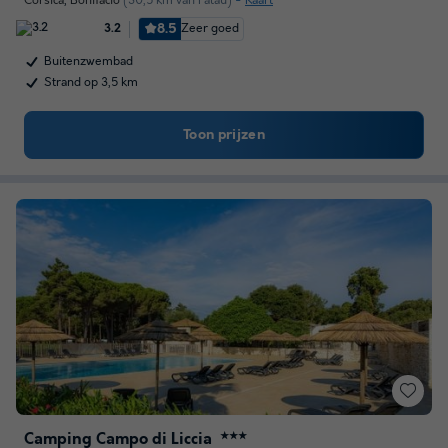
Corsica
,
Bonifacio
(30,5 km van Palau)
Kaart
8.5
Zeer goed
3.2
Buitenzwembad
Strand op 3,5 km
Toon prijzen
Camping Campo di Liccia
★★★