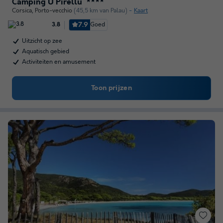
Camping U Pirellu
★★★★
Corsica
,
Porto-vecchio
(45,5 km van Palau)
Kaart
7.9
Goed
3.8
Uitzicht op zee
Aquatisch gebied
Activiteiten en amusement
Toon prijzen