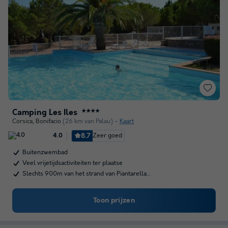
Camping Les Iles
★★★★
Corsica
,
Bonifacio
(26 km van Palau)
Kaart
8.7
Zeer goed
4.0
Buitenzwembad
Veel vrijetijdsactiviteiten ter plaatse
Slechts 900m van het strand van Piantarella…
Toon prijzen