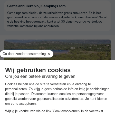
Gratis annuleren bij Campings.com
Campings.com biedt u de zekerheid van gratis annuleren. Zo is het
geen enkel risico om toch die mooie vakantie te kunnen boeken! Nadat
u de boeking hebt gemaakt, kunt u tot 30 dagen voor uw vertrek uw
vakantie kosteloos bij ons annuleren.
Camping Golfo Di Sogno
★★★★
Corsica
,
Porto-vecchio
(50 km van Palau)
Kaart
8.1
Zeer goed
3.6