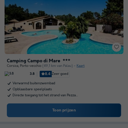
Camping Campo di Mare
★★★
Corsica
,
Porto-vecchio
(49,1 km van Palau)
Kaart
8.4
Zeer goed
3.8
Verwarmd buitenzwembad
Opblaasbare speelplaats
Directe toegang tot het strand van Pezza…
Toon prijzen