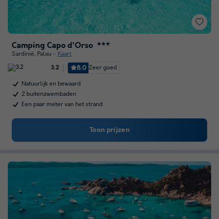
Camping Capo d'Orso
★★★
Sardinië
,
Palau
Kaart
8.0
Zeer goed
3.2
Natuurlijk en bewaard
2 buitenzwembaden
Een paar meter van het strand
Toon prijzen