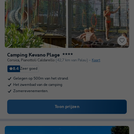
Camping Kevano Plage
★★★★
Corsica
,
Pianottoli Caldarello
(42,7 km van Palau)
Kaart
8.4
Zeer goed
Gelegen op 500m van het strand.
Het zwembad van de camping
Zomerevenementen.
Toon prijzen