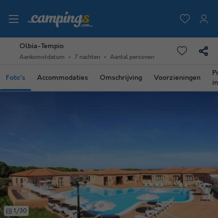
Olbia-Tempio
Aankomstdatum
7 nachten
Aantal personen
P
Foto's
Accommodaties
Omschrijving
Voorzieningen
i
1/30