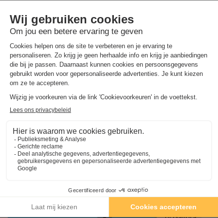
wandelen
door de maquispaden om de plaatselijke flora en
fauna te ontdekken. Voor cultuurliefhebbers betekent de
nabijheid van
Olmeto
en
Propriano
dat je de tradities en
geschiedenis van de regio kunt ontdekken.
Of je nu op zoek bent naar een gezinsvakantie, een romantisch
uitje of een vakantie met vrienden, Résidence Pierre &
Vacances Vignola Mare is een ideale bestemming om het
zuiden van Corsica te ontdekken. Het combineert het
comfort
van een
kwaliteitsaccommodatie
met de rijkdom aan
activiteiten die de omringende natuur biedt. Het is de perfecte
plek om
nieuwe energie op te doen
, weg van de drukte van de
grote steden, terwijl je geniet van
de authenticiteit
en
gastvrijheid
van het Schoneiland.