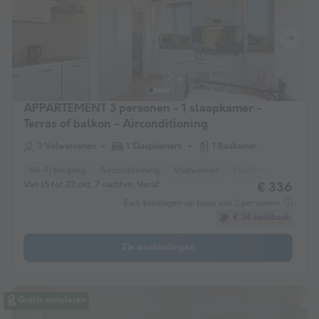
APPARTEMENT 3 personen - 1 slaapkamer -
Terras of balkon - Airconditioning
3 Volwassenen
1 Slaapkamers
1 Badkamer
Wi-Fi toegang
Airconditioning
Vaatwasser
Koelkast
TV
Van 15 tot 22 okt, 7 nachten, Vanaf
€ 336
Excl. toeslagen op basis van 2 personen
€ 34 cashback
Zie aanbiedingen
Gratis annuleren