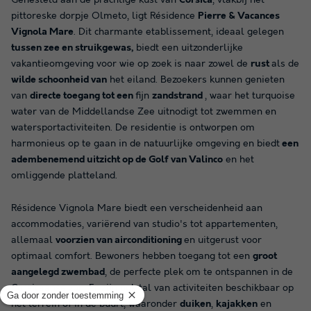
pittoreske dorpje Olmeto, ligt Résidence
Pierre & Vacances
Vignola Mare
. Dit charmante etablissement, ideaal gelegen
tussen zee en struikgewas,
biedt een uitzonderlijke
vakantieomgeving voor wie op zoek is naar zowel de
rust
als de
wilde schoonheid van
het eiland. Bezoekers kunnen genieten
van
directe toegang tot een
fijn
zandstrand
, waar het turquoise
water van de Middellandse Zee uitnodigt tot zwemmen en
watersportactiviteiten. De residentie is ontworpen om
harmonieus op te gaan in de natuurlijke omgeving en biedt
een
adembenemend uitzicht op de Golf van Valinco
en het
omliggende platteland.
Résidence Vignola Mare biedt een verscheidenheid aan
accommodaties, variërend van studio's tot appartementen,
allemaal
voorzien van airconditioning
en uitgerust voor
optimaal comfort. Bewoners hebben toegang tot een
groot
aangelegd zwembad
, de perfecte plek om te ontspannen in de
Corsicaanse zon. Er zijn ook tal van activiteiten beschikbaar op
het terrein of in de buurt, waaronder
duiken
,
kajakken
en