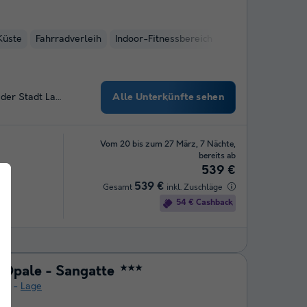
Küste
Fahrradverleih
Indoor-Fitnessbereich
Alle Unterkünfte sehen
 der Stadt La…
Vom 20 bis zum 27 März, 7 Nächte,
bereits ab
539 €
539 €
Gesamt
inkl. Zuschläge
54 € Cashback
hen
'Opale - Sangatte
★★★
age
Lage