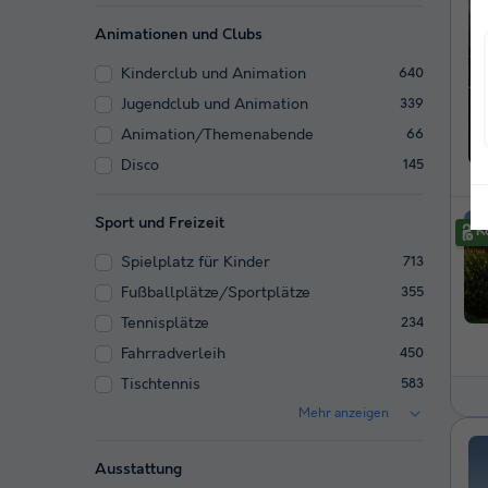
Animationen und Clubs
Kinderclub und Animation
640
Jugendclub und Animation
339
Animation/Themenabende
66
Disco
145
Sport und Freizeit
Spielplatz für Kinder
713
Fußballplätze/Sportplätze
355
Tennisplätze
234
Fahrradverleih
450
Tischtennis
583
Mehr anzeigen
Ausstattung