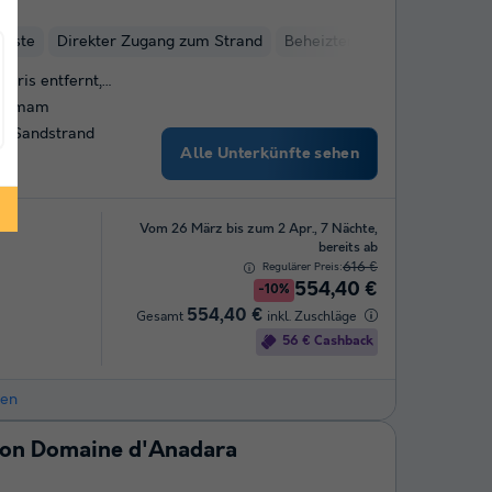
Küste
Direkter Zugang zum Strand
Beheizter Innenpool
Kinde
Paris entfernt,…
Hammam
n Sandstrand
Alle Unterkünfte sehen
Vom 26 März bis zum 2 Apr., 7 Nächte,
bereits ab
616 €
Regulärer Preis:
554,40 €
-10%
554,40 €
Gesamt
inkl. Zuschläge
56 € Cashback
hen
tion Domaine d'Anadara