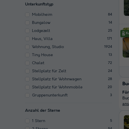
Unterkunftstyp
Mobilheim
84
Bungalow
14
Lodgezelt
25
Haus, Villa
171
Wohnung, Studio
1924
Tiny House
13
Chalet
72
Stellplatz für Zelt
24
Stellplatz für Wohnwagen
28
Buc
Stellplatz für Wohnmobile
20
Für
Gruppenunterkunft
3
Buc
an
Anzahl der Sterne
1 Stern
5
54