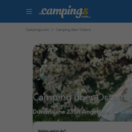
Campings.com
Camping über Ostern
Camping über Ostern -
Durchsuche 2358 Angebote für Ca
Wohin gehst du?