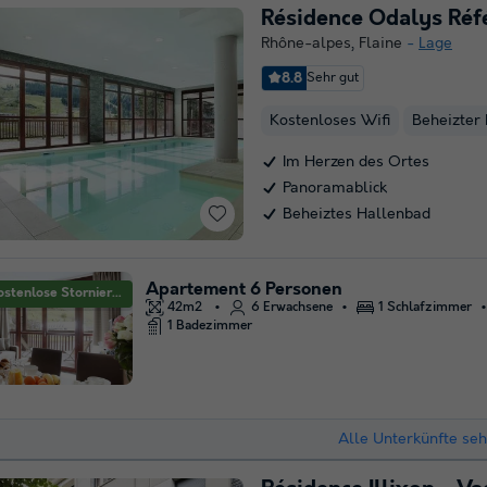
Résidence Odalys Réf
Rhône-alpes
,
Flaine
Lage
8.8
Sehr gut
Kostenloses Wifi
Beheizter 
Im Herzen des Ortes
Panoramablick
Beheiztes Hallenbad
Apartement 6 Personen
Kostenlose Stornierung
42m2
6 Erwachsene
1 Schlafzimmer
1 Badezimmer
Alle Unterkünfte se