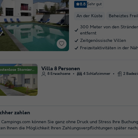
8.8
Sehr gut
An der Küste
Beheiztes Fre
300 Meter von den Stränden
entfernt
Zeitgenössische Villen
Freizeitaktivitäten in der Nä
Villa 8 Personen
Kostenlose Stornierung
8 Erwachsene
4 Schlafzimmer
2 Badez
chher zahlen
 Campings.com können Sie ganz ohne Druck und Stress Ihre Buchung
ten Ihnen die Möglichkeit Ihren Zahlungsverpflichtungen später na