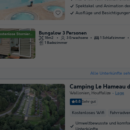
Spektakel und Animation de
Ausflüge und Besichtigungen
Bungalow 3 Personen
Kostenlose Stornierung
18m2
3 Erwachsene
1 Schlafzimmer
1 Badezimmer
Alle Unterkünfte se
Camping Le Hameau d
Wallonien
,
Houffalize
Lage
8.8
Sehr gut
Kostenloses Wifi
Fahrradver
Umweltbewusste und komfor
Unterkünfte