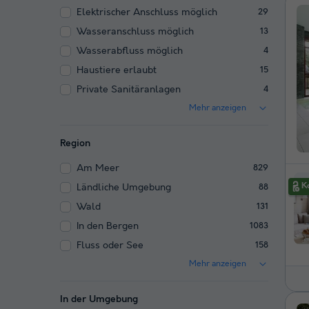
Elektrischer Anschluss möglich
29
Wasseranschluss möglich
13
Wasserabfluss möglich
4
Haustiere erlaubt
15
Private Sanitäranlagen
4
Mehr anzeigen
Region
Am Meer
829
Ländliche Umgebung
88
Wald
131
In den Bergen
1083
Fluss oder See
158
Mehr anzeigen
In der Umgebung