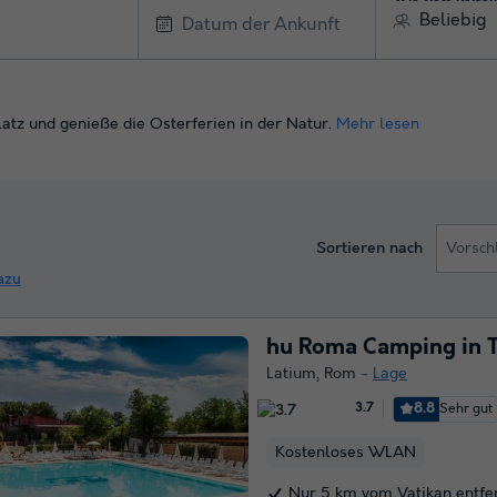
Beliebig
tz und genieße die Osterferien in der Natur.
Mehr lesen
Sortieren nach
Vorsch
azu
hu Roma Camping in 
Latium
,
Rom
Lage
8.8
Sehr gut
3.7
Kostenloses WLAN
Nur 5 km vom Vatikan entfe