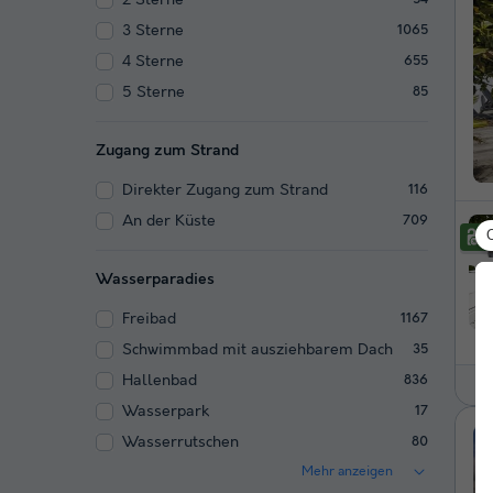
2 Sterne
3 Sterne
1065
4 Sterne
655
5 Sterne
85
Zugang zum Strand
Direkter Zugang zum Strand
116
An der Küste
709
Wasserparadies
Freibad
1167
Schwimmbad mit ausziehbarem Dach
35
Hallenbad
836
Wasserpark
17
Wasserrutschen
80
Mehr anzeigen