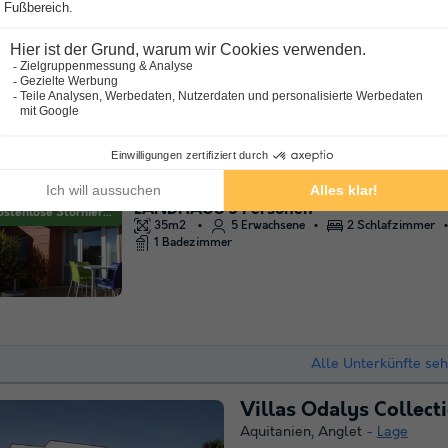
Kostenloses WLAN
An der 
Nur einen Katzensprung von 
Beheiztes Hallenbad und 
Direkter Zugang zum größte
der…
LANDHAUS 5 Personen
Kostenlose Stornierung
35m2
5 Erwachsene
2 Schlafzimmer
1 Badezimmer
Alle Unterkünfte se
Villas Odalys Collec
Aquitanien
,
Anglet
Lage