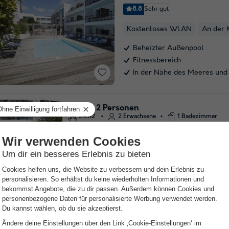
8.8
Sehr gut
Kostenloses WLAN
An der 
Beheizter Außenpool
Fitnessbereich
In der Nähe des Meeres und
Studio 2 Personen
Kostenlose Stornierung
24m2
2 Erwachsene
1 Badezimmer
Alle Unterkünfte se
VVF Villages - Côte d
Nord-pas De Calais
,
Bleriot Pl
8.8
Sehr gut