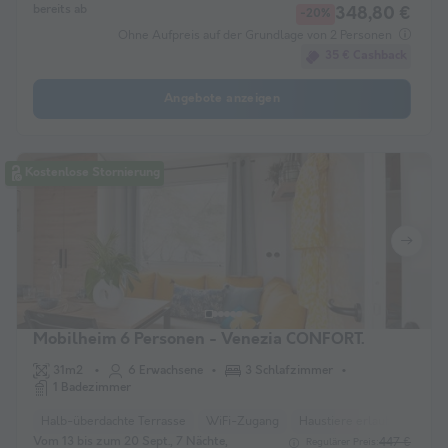
bereits ab
348,80 €
-20%
Ohne Aufpreis auf der Grundlage von 2 Personen
35 € Cashback
Angebote anzeigen
Kostenlose Stornierung
Mobilheim 6 Personen - Venezia CONFORT.
31m2
6 Erwachsene
3 Schlafzimmer
1 Badezimmer
Halb-überdachte Terrasse
WiFi-Zugang
Haustiere erlaubt *
Kaff
Vom 13 bis zum 20 Sept., 7 Nächte,
447 €
Regulärer Preis: