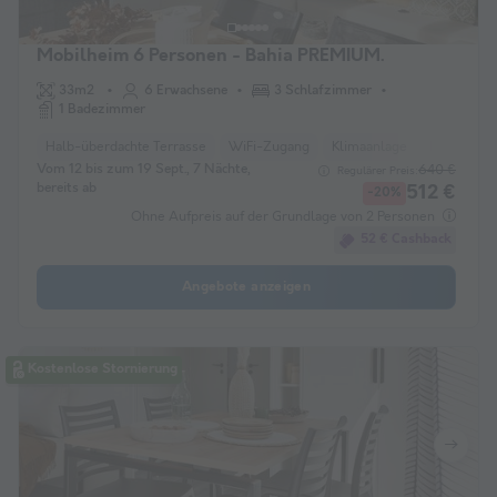
Mobilheim 6 Personen - Bahia PREMIUM.
33m2
6 Erwachsene
3 Schlafzimmer
1 Badezimmer
Halb-überdachte Terrasse
WiFi-Zugang
Klimaanlage
Haustiere e
Vom 12 bis zum 19 Sept., 7 Nächte,
640 €
Regulärer Preis:
bereits ab
512 €
-20%
Ohne Aufpreis auf der Grundlage von 2 Personen
52 € Cashback
Angebote anzeigen
Kostenlose Stornierung