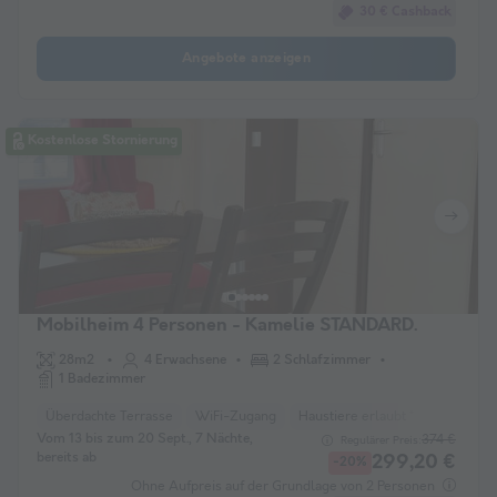
30 € Cashback
Angebote anzeigen
Kostenlose Stornierung
Mobilheim 4 Personen - Kamelie STANDARD.
28m2
4 Erwachsene
2 Schlafzimmer
1 Badezimmer
Überdachte Terrasse
WiFi-Zugang
Haustiere erlaubt *
Kaffeema
Vom 13 bis zum 20 Sept., 7 Nächte,
374 €
Regulärer Preis:
bereits ab
299,20 €
-20%
Ohne Aufpreis auf der Grundlage von 2 Personen