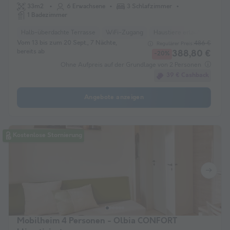
33m2
6 Erwachsene
3 Schlafzimmer
1 Badezimmer
Halb-überdachte Terrasse
WiFi-Zugang
Haustiere erlaubt *
Kaff
Vom 13 bis zum 20 Sept., 7 Nächte,
486 €
Regulärer Preis:
bereits ab
388,80 €
-20%
Ohne Aufpreis auf der Grundlage von 2 Personen
39 € Cashback
Angebote anzeigen
Kostenlose Stornierung
Mobilheim 4 Personen - Olbia CONFORT