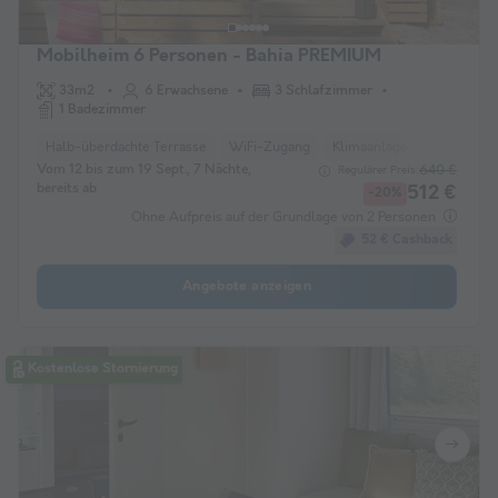
Mobilheim 6 Personen - Bahia PREMIUM
33m2
6 Erwachsene
3 Schlafzimmer
1 Badezimmer
Halb-überdachte Terrasse
WiFi-Zugang
Klimaanlage
Haustiere e
Vom 12 bis zum 19 Sept., 7 Nächte,
640 €
Regulärer Preis:
bereits ab
512 €
-20%
Ohne Aufpreis auf der Grundlage von 2 Personen
52 € Cashback
Angebote anzeigen
Kostenlose Stornierung