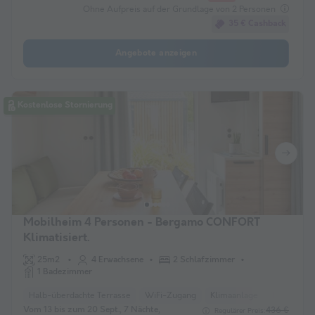
Ohne Aufpreis auf der Grundlage von 2 Personen
35 € Cashback
Angebote anzeigen
Kostenlose Stornierung
Mobilheim 4 Personen - Bergamo CONFORT
Klimatisiert.
25m2
4 Erwachsene
2 Schlafzimmer
1 Badezimmer
Halb-überdachte Terrasse
WiFi-Zugang
Klimaanlage
Haustiere e
Vom 13 bis zum 20 Sept., 7 Nächte,
436 €
Regulärer Preis: