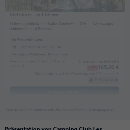
Stellplatz - mit Strom
1 fahrzeug inklusive
Boden Gemischt
Zelt
Wohnwagen
Wohnmobil
6 Personen
Im Preis enthalten:
Elektrischer Anschluss 10A
Verfügbare Optionen:
Kühlschrank
Vom 12 bis zum 19 Sept., 7 Nächte,
206,50 €
Regulärer Preis:
bereits ab
165,20 €
-20%
Ohne Aufpreis auf der Grundlage von 2 Personen
17 € Cashback
Angebote anzeigen
*Sieh dir die Unterkunftsdetails für die spezifischen Bedingungen an.
Präsentation von Camping Club Les