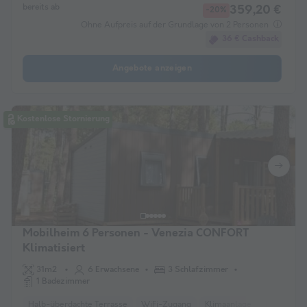
bereits ab
359,20 €
-20%
Ohne Aufpreis auf der Grundlage von 2 Personen
36 € Cashback
Angebote anzeigen
Kostenlose Stornierung
Mobilheim 6 Personen - Venezia CONFORT
Klimatisiert
31m2
6 Erwachsene
3 Schlafzimmer
1 Badezimmer
Halb-überdachte Terrasse
WiFi-Zugang
Klimaanlage
Haustiere e