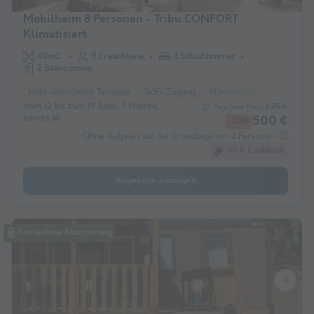
Mobilheim 8 Personen - Tribu CONFORT
Klimatisiert
40m2
8 Erwachsene
4 Schlafzimmer
2 Badezimmer
Halb-überdachte Terrasse
WiFi-Zugang
Klimaanlage
Haustiere e
Vom 12 bis zum 19 Sept., 7 Nächte,
625 €
Regulärer Preis:
bereits ab
500 €
-20%
Ohne Aufpreis auf der Grundlage von 2 Personen
50 € Cashback
Angebote anzeigen
Kostenlose Stornierung