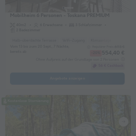
Mobilheim 6 Personen - Toskana PREMIUM
40m2
6 Erwachsene
3 Schlafzimmer
2 Badezimmer
Halb-überdachte Terrasse
WiFi-Zugang
Klimaanlage
Haustiere e
Vom 13 bis zum 20 Sept., 7 Nächte,
693 €
Regulärer Preis:
bereits ab
554,40 €
-20%
Ohne Aufpreis auf der Grundlage von 2 Personen
56 € Cashback
Angebote anzeigen
Kostenlose Stornierung