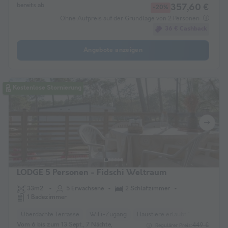
bereits ab
357,60 €
-20%
Ohne Aufpreis auf der Grundlage von 2 Personen
36 € Cashback
Angebote anzeigen
Kostenlose Stornierung
LODGE 5 Personen - Fidschi Weltraum
33m2
5 Erwachsene
2 Schlafzimmer
1 Badezimmer
Überdachte Terrasse
WiFi-Zugang
Haustiere erlaubt *
Kaffeema
Vom 6 bis zum 13 Sept., 7 Nächte,
449 €
Regulärer Preis: