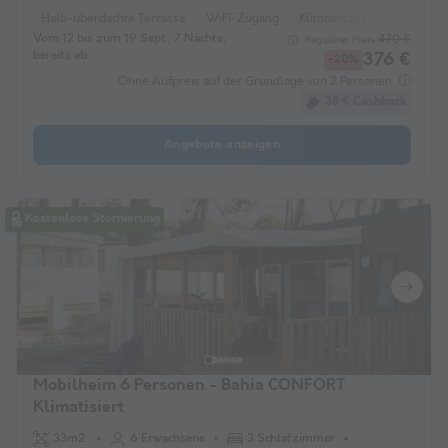
Halb-überdachte Terrasse
WiFi-Zugang
Klimaanlage
Haustiere e
Vom 12 bis zum 19 Sept., 7 Nächte,
470 €
Regulärer Preis:
bereits ab
376 €
-20%
Ohne Aufpreis auf der Grundlage von 2 Personen
38 € Cashback
Angebote anzeigen
Kostenlose Stornierung
Mobilheim 6 Personen - Bahia CONFORT
Klimatisiert
33m2
6 Erwachsene
3 Schlafzimmer