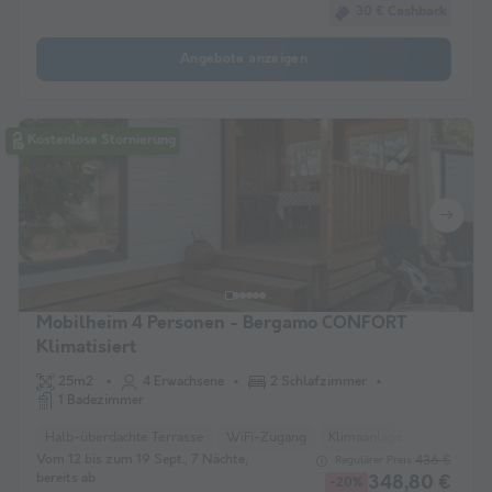
30 € Cashback
Angebote anzeigen
Kostenlose Stornierung
Mobilheim 4 Personen - Bergamo CONFORT
Klimatisiert
25m2
4 Erwachsene
2 Schlafzimmer
1 Badezimmer
Halb-überdachte Terrasse
WiFi-Zugang
Klimaanlage
Haustiere e
Vom 12 bis zum 19 Sept., 7 Nächte,
436 €
Regulärer Preis:
bereits ab
348,80 €
-20%