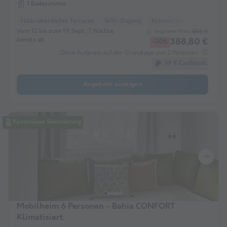
1 Badezimmer
Halb-überdachte Terrasse
WiFi-Zugang
Klimaanlage
Haustiere e
Vom 12 bis zum 19 Sept., 7 Nächte,
486 €
Regulärer Preis:
bereits ab
388,80 €
-20%
Ohne Aufpreis auf der Grundlage von 2 Personen
39 € Cashback
Angebote anzeigen
Kostenlose Stornierung
Mobilheim 6 Personen - Bahia CONFORT
Klimatisiert.