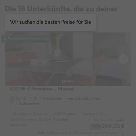
Die
18
Unterkünfte, die zu deiner
Auswahl passen
Wir suchen die besten Preise für Sie
Kostenlose Stornierung
LODGE 4 Personen - Maasai
25m2
4 Erwachsene
2 Schlafzimmer
1 Badezimmer
Überdachte Terrasse
WiFi-Zugang
Haustiere erlaubt *
Kaffeema
Vom 13 bis zum 20 Sept., 7 Nächte,
374 €
Regulärer Preis:
bereits ab
299,20 €
-20%
Ohne Aufpreis auf der Grundlage von 2 Personen