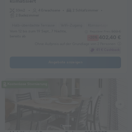
klimatisiert
33m2
4 Erwachsene
2 Schlafzimmer
2 Badezimmer
Halb-überdachte Terrasse
WiFi-Zugang
Klimaanlage
Haustiere e
Vom 12 bis zum 19 Sept., 7 Nächte,
503 €
Regulärer Preis:
bereits ab
402,40 €
-20%
Ohne Aufpreis auf der Grundlage von 2 Personen
41 € Cashback
Angebote anzeigen
Kostenlose Stornierung