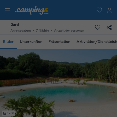
Gard
Anreisedatum
7 Nächte
Anzahl der personen
Bilder
Unterkunften
Präsentation
Aktivitäten/Dienstleis
1/38