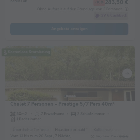
bereits ab
283,50 €
-10%
Ohne Aufpreis auf der Grundlage von 2 Personen
29 € Cashback
Angebote anzeigen
Kostenlose Stornierung
Chalet 7 Personen - Prestige 5/7 Pers 40m²
30m2
7 Erwachsene
2 Schlafzimmer
1 Badezimmer
Überdachte Terrasse
Haustiere erlaubt *
Kaffeemaschine
Kühlsc
Vom 13 bis zum 20 Sept., 7 Nächte,
315 €
Regulärer Preis: