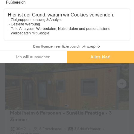
Überdachte Terrasse
WiFi-Zugang
Klimaanlage
Haustiere erlaub
Vom 12 bis zum 19 Sept., 7 Nächte,
525 €
Regulärer Preis:
bereits ab
472,50 €
-10%
Ohne Aufpreis auf der Grundlage von 2 Personen
48 € Cashback
Angebote anzeigen
Mobilheim 6 Personen - Sunêlia Prestige - 3
Zimmer
30m2
6 Erwachsene
3 Schlafzimmer