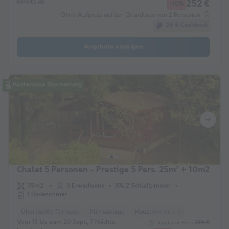
bereits ab
252 €
-10%
Ohne Aufpreis auf der Grundlage von 2 Personen
26 € Cashback
Angebote anzeigen
Kostenlose Stornierung
Chalet 5 Personen - Prestige 5 Pers. 25m² + 10m2
35m2
5 Erwachsene
2 Schlafzimmer
1 Badezimmer
Überdachte Terrasse
Klimaanlage
Haustiere erlaubt *
Kaffeemas
Vom 13 bis zum 20 Sept., 7 Nächte,
315 €
Regulärer Preis: