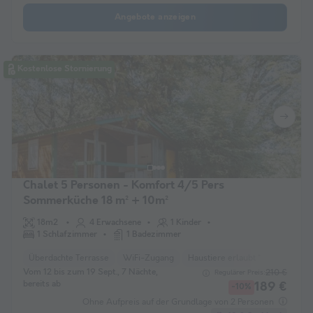
Angebote anzeigen
Kostenlose Stornierung
Chalet 5 Personen - Komfort 4/5 Pers
Sommerküche 18 m² + 10m²
18m2
4 Erwachsene
1 Kinder
1 Schlafzimmer
1 Badezimmer
Überdachte Terrasse
WiFi-Zugang
Haustiere erlaubt *
Liegestuh
Vom 12 bis zum 19 Sept., 7 Nächte,
210 €
Regulärer Preis:
bereits ab
189 €
-10%
Ohne Aufpreis auf der Grundlage von 2 Personen