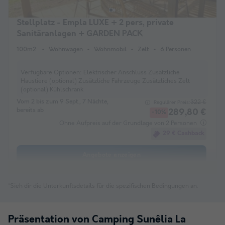
Stellplatz - Empla LUXE + 2 pers, private
Sanitäranlagen + GARDEN PACK
100m2
Wohnwagen
Wohnmobil
Zelt
6 Personen
Verfügbare Optionen:
Elektrischer Anschluss Zusätzliche
Haustiere (optional) Zusätzliche Fahrzeuge Zusätzliches Zelt
(optional) Kühlschrank
Vom 2 bis zum 9 Sept., 7 Nächte,
322 €
Regulärer Preis:
bereits ab
289,80 €
-10%
Ohne Aufpreis auf der Grundlage von 2 Personen
29 € Cashback
Angebote anzeigen
*Sieh dir die Unterkunftsdetails für die spezifischen Bedingungen an.
Präsentation von Camping Sunêlia La