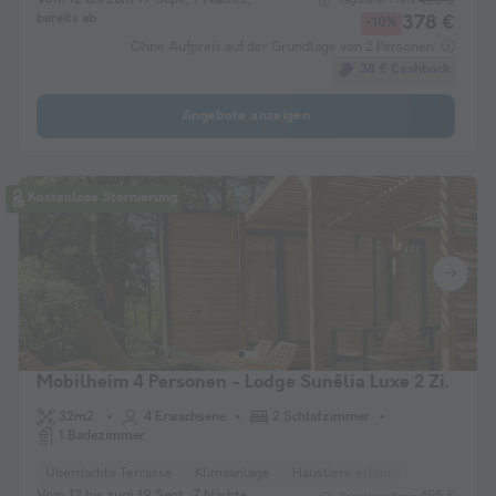
420 €
Regulärer Preis:
bereits ab
378 €
-10%
Ohne Aufpreis auf der Grundlage von 2 Personen
38 € Cashback
Angebote anzeigen
Kostenlose Stornierung
Mobilheim 4 Personen - Lodge Sunêlia Luxe 2 Zi.
32m2
4 Erwachsene
2 Schlafzimmer
1 Badezimmer
Überdachte Terrasse
Klimaanlage
Haustiere erlaubt *
Liegestuhl