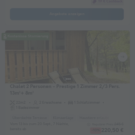
19 € Cashback
Angebote anzeigen
Kostenlose Stornierung
Chalet 2 Personen - Prestige 1 Zimmer 2/3 Pers.
13m²+ 8m²
22m2
2 Erwachsene
1 Schlafzimmer
1 Badezimmer
Überdachte Terrasse
Klimaanlage
Haustiere erlaubt *
Liegestuhl
Vom 13 bis zum 20 Sept., 7 Nächte,
245 €
Regulärer Preis:
bereits ab
220,50 €
-10%