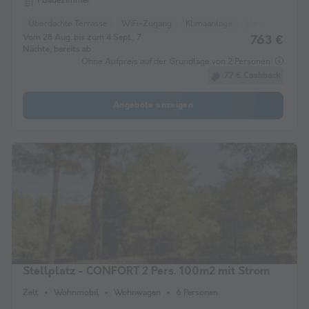
1 Badezimmer
Überdachte Terrasse
WiFi-Zugang
Klimaanlage
Haustiere erlaub
Vom 28 Aug. bis zum 4 Sept., 7
763 €
Nächte, bereits ab
Ohne Aufpreis auf der Grundlage von 2 Personen
77 € Cashback
Angebote anzeigen
Stellplatz - CONFORT 2 Pers. 100m2 mit Strom
Zelt
Wohnmobil
Wohnwagen
6 Personen