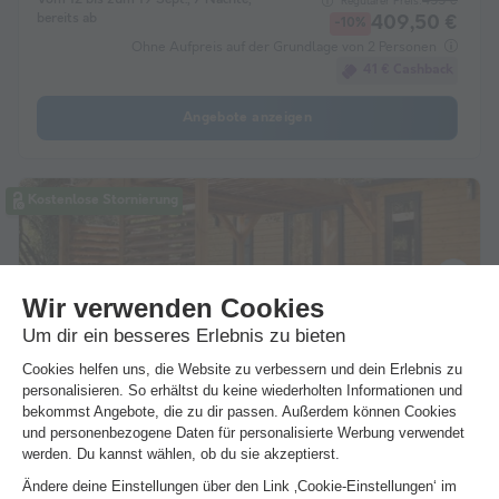
Vom 12 bis zum 19 Sept., 7 Nächte,
455 €
Regulärer Preis:
bereits ab
409,50 €
-10%
Ohne Aufpreis auf der Grundlage von 2 Personen
41 € Cashback
Angebote anzeigen
Kostenlose Stornierung
Mobilheim 6 Personen - Lodge Sunêlia Luxe 3 Zi.
32m2
6 Erwachsene
3 Schlafzimmer
1 Badezimmer
2D-Plan ansehen