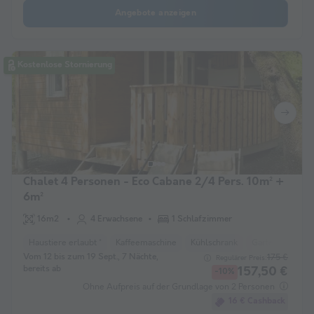
Angebote anzeigen
Kostenlose Stornierung
Chalet 4 Personen - Eco Cabane 2/4 Pers. 10m² +
6m²
16m2
4 Erwachsene
1 Schlafzimmer
Haustiere erlaubt *
Kaffeemaschine
Kühlschrank
Gartenmöbel
Vom 12 bis zum 19 Sept., 7 Nächte,
175 €
Regulärer Preis:
bereits ab
157,50 €
-10%
Ohne Aufpreis auf der Grundlage von 2 Personen
16 € Cashback