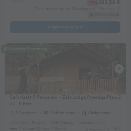
bereits ab
283,50 €
-10%
Ohne Aufpreis auf der Grundlage von 2 Personen
29 € Cashback
Angebote anzeigen
Kostenlose Stornierung
Safarizelt 5 Personen - Zelt Lodge Prestige Plus 2
Zi - 5 Pers.
5 Erwachsene
2 Schlafzimmer
1 Badezimmer
Überdachte Terrasse
WiFi-Zugang
Haustiere erlaubt *
Kaffeema
Vom 13 bis zum 20 Sept., 7 Nächte,
315 €
Regulärer Preis: