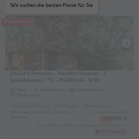
Auswahl passen
Wir suchen die besten Preise für Sie
Flash-Verkauf
Chalet 5 Personen - Komfort Sommer - 2
Schlafzimmer - TV - PLANCHA - WIFI
18m2
5 Erwachsene
2 Schlafzimmer
1 Badezimmer
Überdachte Terrasse
WiFi-Zugang
Haustiere erlaubt *
Kaffeema
Vom 12 bis zum 19 Sept., 7 Nächte,
210 €
Regulärer Preis:
bereits ab
149 €
-29%
Ohne Aufpreis auf der Grundlage von 2 Personen
15 € Cashback