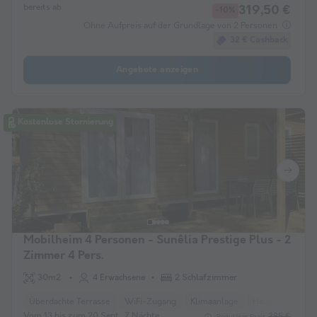
bereits ab
319,50 €
-10%
Ohne Aufpreis auf der Grundlage von 2 Personen
32 € Cashback
Angebote anzeigen
Kostenlose Stornierung
Mobilheim 4 Personen - Sunêlia Prestige Plus - 2
Zimmer 4 Pers.
30m2
4 Erwachsene
2 Schlafzimmer
Überdachte Terrasse
WiFi-Zugang
Klimaanlage
Haustiere erlaub
Vom 13 bis zum 20 Sept., 7 Nächte,
385 €
Regulärer Preis: