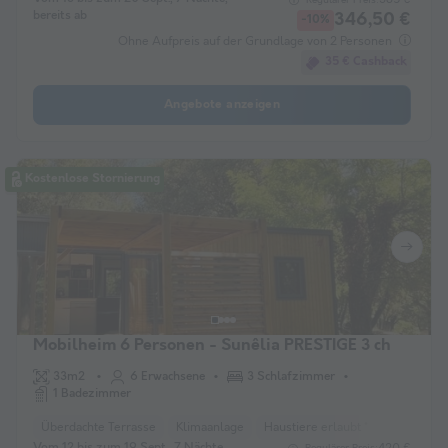
bereits ab
346,50 €
-10%
Ohne Aufpreis auf der Grundlage von 2 Personen
35 € Cashback
Angebote anzeigen
Kostenlose Stornierung
Mobilheim 6 Personen - Sunêlia PRESTIGE 3 ch
33m2
6 Erwachsene
3 Schlafzimmer
1 Badezimmer
Überdachte Terrasse
Klimaanlage
Haustiere erlaubt *
Liegestuhl
Vom 12 bis zum 19 Sept., 7 Nächte,