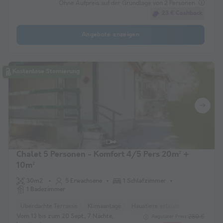
Ohne Aufpreis auf der Grundlage von 2 Personen
23 € Cashback
Angebote anzeigen
Kostenlose Stornierung
Chalet 5 Personen - Komfort 4/5 Pers 20m² +
10m²
30m2
5 Erwachsene
1 Schlafzimmer
1 Badezimmer
Überdachte Terrasse
Klimaanlage
Haustiere erlaubt *
Kaffeemas
Vom 13 bis zum 20 Sept., 7 Nächte,
280 €
Regulärer Preis: