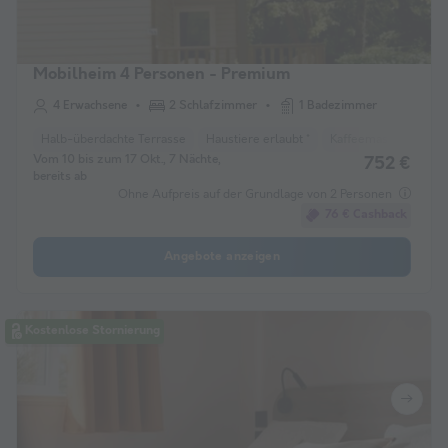
Mobilheim 4 Personen - Premium
4 Erwachsene
2 Schlafzimmer
1 Badezimmer
Halb-überdachte Terrasse
Haustiere erlaubt *
Kaffeemaschine
L
Vom 10 bis zum 17 Okt., 7 Nächte,
752 €
bereits ab
Ohne Aufpreis auf der Grundlage von 2 Personen
76 € Cashback
Angebote anzeigen
Kostenlose Stornierung