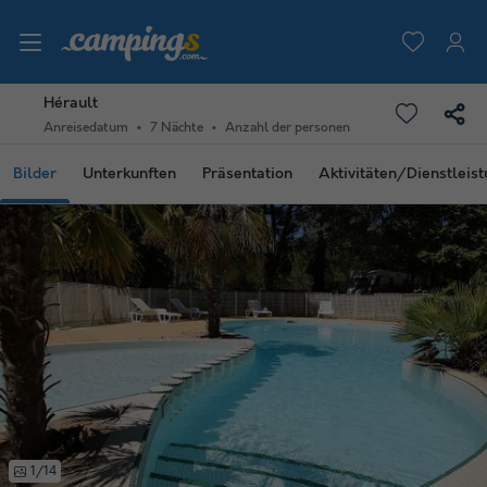
Hérault
Anreisedatum
7 Nächte
Anzahl der personen
Bilder
Unterkunften
Präsentation
Aktivitäten/Dienstleis
1/14