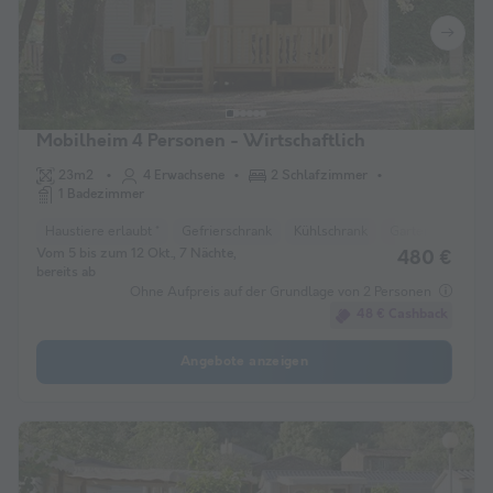
Mobilheim 4 Personen - Wirtschaftlich
23m2
4 Erwachsene
2 Schlafzimmer
1 Badezimmer
Haustiere erlaubt *
Gefrierschrank
Kühlschrank
Gartenmöbel
Vom 5 bis zum 12 Okt., 7 Nächte,
480 €
bereits ab
Ohne Aufpreis auf der Grundlage von 2 Personen
48 € Cashback
Angebote anzeigen