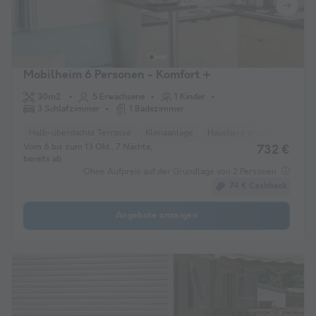
Mobilheim 6 Personen - Komfort +
30m2
5 Erwachsene
1 Kinder
3 Schlafzimmer
1 Badezimmer
Halb-überdachte Terrasse
Klimaanlage
Haustiere erlaubt *
Liege
Vom 6 bis zum 13 Okt., 7 Nächte,
732 €
bereits ab
Ohne Aufpreis auf der Grundlage von 2 Personen
74 € Cashback
Angebote anzeigen