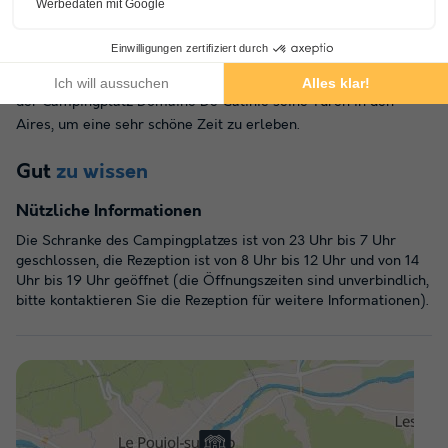
einen Tennisplatz. Wenn Sie die Sonne nutzen möchten, um
einer Aktivität nachzugehen, die mit Wasser zu tun hat, ist das
auch möglich! Außerhalb des Campingplatzes werden Sie in
der Lage sein, Kanu zu fahren und zu angeln. So öffnet Ihnen
der Campingplatz Domaine De Gatinié seine Türen in den
Aires, um eine sehr schöne Zeit zu erleben.
Gut
zu wissen
Nützliche Informationen
Die Schranke des Campingplatzes ist von 23 Uhr bis 7 Uhr
geschlossen, die Rezeption ist von 8 Uhr bis 12 Uhr und von 14
Uhr bis 19 Uhr geöffnet (die Öffnungszeiten sind unverbindlich,
bitte kontaktieren Sie die Rezeption für weitere Informationen).