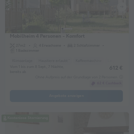
Mobilheim 4 Personen - Komfort
27m2
4 Erwachsene
2 Schlafzimmer
1 Badezimmer
Klimaanlage
Haustiere erlaubt *
Kaffeemaschine
Liegestuhl
G
Vom 1 bis zum 8 Sept., 7 Nächte,
612 €
bereits ab
Ohne Aufpreis auf der Grundlage von 2 Personen
62 € Cashback
Angebote anzeigen
Kostenlose Stornierung