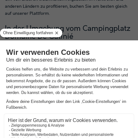
anderen Ländern zu profitieren, buchen Sie am besten gleich
auf unserer Plattform.
In der Umgebung vom Campingplatz
Domaine De Gatinié
Suchen Sie den perfekten Campingplatz, um Ihren Urlaub mit
Familie oder Freunden zu verbringen? Warum buchen Sie nicht
auf dem Campingplatz Domaine De Gatinié in der Gemeinde
Les Aires im Departement Hérault? Dieser Campingplatz liegt
in der Region Languedoc-Roussillon, nur 9 km vom Bahnhof
entfernt, und kann Ihnen die Geheimnisse dieser Region in
Südfrankreich eröffnen. Mit seiner an Sehenswürdigkeiten
reichen Umgebung in der Nähe des Mittelmeers bietet dieses
Zentrum die Möglichkeit, an einer Vielzahl von Aktivitäten
teilzunehmen. Ein See, ein Reitzentrum und ein Radweg bieten
sich für alle Arten von Spaziergängen für die ganze Familie an.
Ideal, um während Ihres Aufenthalts auf andere Gedanken zu
kommen, finden Sie außerhalb der Struktur einen Golf- und