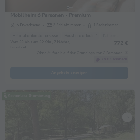
Mobilheim 6 Personen - Premium
6 Erwachsene
3 Schlafzimmer
1 Badezimmer
Halb-überdachte Terrasse
Haustiere erlaubt *
Kaffeemaschine
L
Vom 22 bis zum 29 Okt., 7 Nächte,
772 €
bereits ab
Ohne Aufpreis auf der Grundlage von 2 Personen
78 € Cashback
Angebote anzeigen
Kostenlose Stornierung