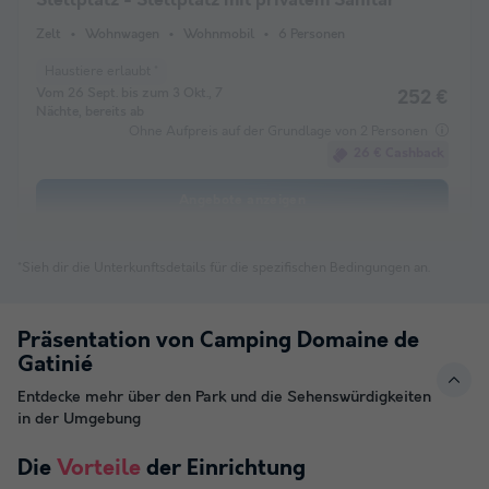
Stellplatz - Stellplatz mit privatem Sanitär
Zelt
Wohnwagen
Wohnmobil
6 Personen
Haustiere erlaubt *
Vom 26 Sept. bis zum 3 Okt., 7
252 €
Nächte, bereits ab
Ohne Aufpreis auf der Grundlage von 2 Personen
26 € Cashback
Angebote anzeigen
*Sieh dir die Unterkunftsdetails für die spezifischen Bedingungen an.
Präsentation von Camping Domaine de
Gatinié
Entdecke mehr über den Park und die Sehenswürdigkeiten
in der Umgebung
Die
Vorteile
der Einrichtung