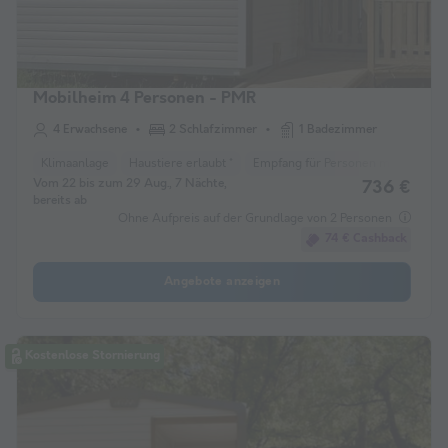
Mobilheim 4 Personen - PMR
4 Erwachsene
2 Schlafzimmer
1 Badezimmer
Klimaanlage
Haustiere erlaubt *
Empfang für Personen mit eingesch
Vom 22 bis zum 29 Aug., 7 Nächte,
736 €
bereits ab
Ohne Aufpreis auf der Grundlage von 2 Personen
74 € Cashback
Angebote anzeigen
Kostenlose Stornierung