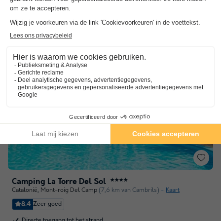
In het hart van de natuur
Toon prijzen
Camping La Torre Del Sol
★★★★
Catalonië
,
Mont-roig Del Camp
(7,6 km van Cambrils)
Kaart
8.4
Zeer goed
Directe toegang tot het strand