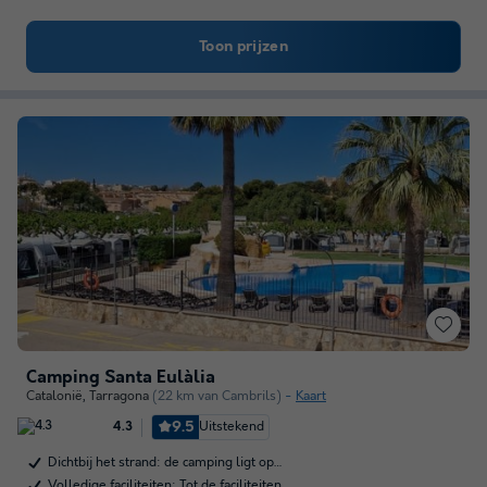
Toon prijzen
Camping Santa Eulàlia
Catalonië
,
Tarragona
(22 km van Cambrils)
Kaart
9.5
Uitstekend
4.3
Dichtbij het strand: de camping ligt op…
Volledige faciliteiten: Tot de faciliteiten…