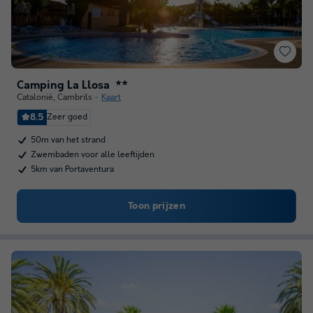
Camping La Llosa
★★
Catalonië
,
Cambrils
Kaart
8.5
Zeer goed
50m van het strand
Zwembaden voor alle leeftijden
5km van Portaventura
Toon prijzen