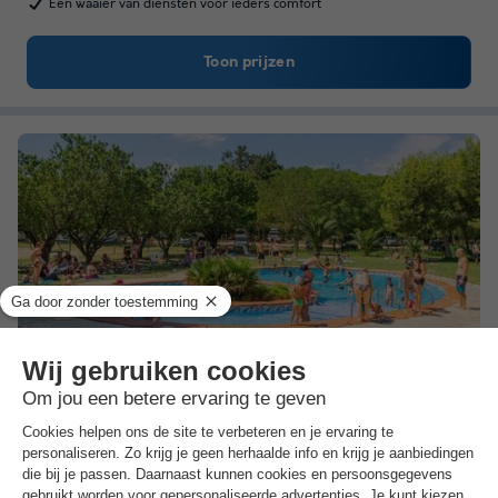
Een waaier van diensten voor ieders comfort
Toon prijzen
Camping Ecocamp Vinyols
Catalonië
,
Vinyols I Els Arcs
(4,2 km van Cambrils)
Kaart
8.5
Zeer goed
3.8
7,5 km van de stranden