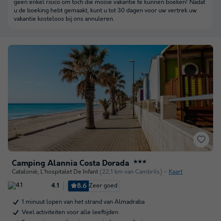
geen enkel risico om toch die mooie vakantie te kunnen boeken! Nadat
u de boeking hebt gemaakt, kunt u tot 30 dagen voor uw vertrek uw
vakantie kosteloos bij ons annuleren.
Camping Alannia Costa Dorada
★★★
Catalonië
,
L'hospitalet De Infant
(22,1 km van Cambrils)
Kaart
8.6
Zeer goed
4.1
1 minuut lopen van het strand van Almadraba
Veel activiteiten voor alle leeftijden