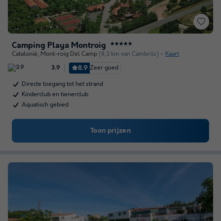
Camping Playa Montroig
★★★★★
Catalonië
,
Mont-roig Del Camp
(8,3 km van Cambrils)
Kaart
8.9
Zeer goed
3.9
Directe toegang tot het strand
Kinderclub en tienerclub
Aquatisch gebied
Toon prijzen