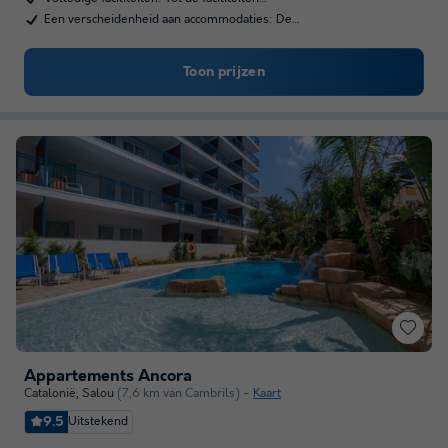
Een verscheidenheid aan accommodaties: De…
Toon prijzen
Appartements Ancora
Catalonië
,
Salou
(7,6 km van Cambrils)
Kaart
9.5
Uitstekend