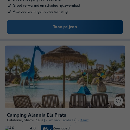
Groot verwarmd en schaduwrijk zwembad
Alle voorzieningen op de camping
Toon prijzen
Camping Alannia Els Prats
Catalonië
,
Miami Playa
(7 km van Cambrils)
Kaart
8.3
Zeer goed
4.0