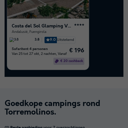
Costa del Sol Glamping Village
★★★★
Andalusië
,
Fuengirola
9.0
Uitstekend
3.8
Safaritent 4 personen
€ 196
Van 25 tot 27 okt, 2 nachten, Vanaf
€ 20 cashback
Goedkope campings rond
Torremolinos
.
Beste aanbieding
voor 7 overnachtingen