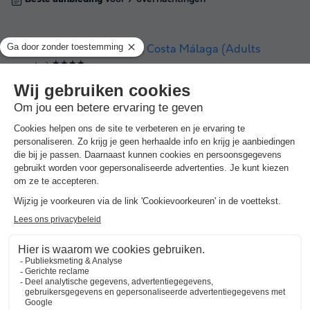
Pierre & Vacances Hotel Costa Málaga (Adults
★★★★
only)
Spanje
-
Andalusië
-
Torremolinos
€ 420
Beste aanbieding
★★★★
Costa del Sol Glamping Village
Spanje
-
Andalusië
-
Fuengirola
€ 730
Beste aanbieding
-10%
€ 657
Campings met zwembad rond
Torremolinos
.