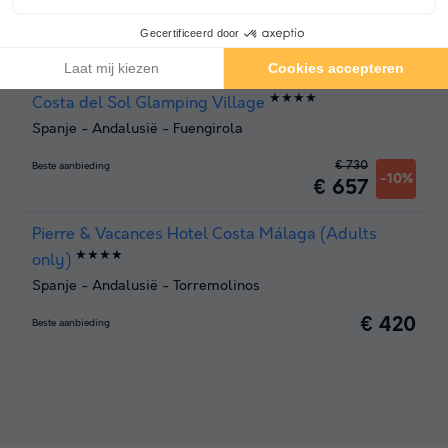
Beste aanbieding
voor 7 overnachtingen
★★★★
Costa del Sol Glamping Village
Spanje
-
Andalusië
-
Fuengirola
€ 730
Beste aanbieding
-10%
€ 657
Pierre & Vacances Hotel Costa Málaga (Adults
★★★★
only)
Spanje
-
Andalusië
-
Torremolinos
€ 420
Beste aanbieding