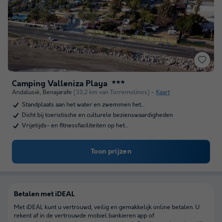
Camping Valleniza Playa
★★★
Andalusië
,
Benajarafe
(33,2 km van Torremolinos)
Kaart
Standplaats aan het water en zwemmen het…
Dicht bij toeristische en culturele bezienswaardigheden
Vrijetijds- en fitnessfaciliteiten op het…
Toon prijzen
Betalen met iDEAL
Met iDEAL kunt u vertrouwd, veilig en gemakkelijk online betalen. U
rekent af in de vertrouwde mobiel bankieren app of