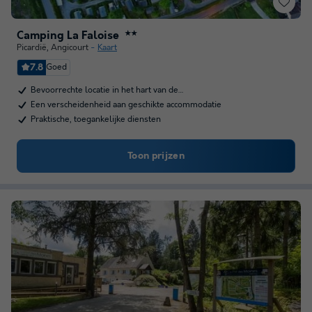
Camping La Faloise
★★
Picardië
,
Angicourt
Kaart
7.8
Goed
Bevoorrechte locatie in het hart van de…
Een verscheidenheid aan geschikte accommodatie
Praktische, toegankelijke diensten
Toon prijzen