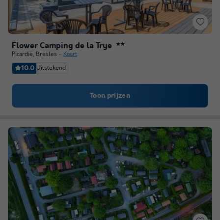
Flower Camping de la Trye
★★
Picardië
,
Bresles
Kaart
10.0
Uitstekend
Toon prijzen