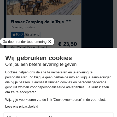
Flower Camping de la Trye
★★
Picardië
,
Bresles
10.0
Uitstekend
STAANPLAATS
€ 23,50
Van 26 tot 27 dec, 1 nacht,
Vanaf
€ 3 cashback
Goedkope campings in
Oise
Beste aanbieding
voor 7 overnachtingen