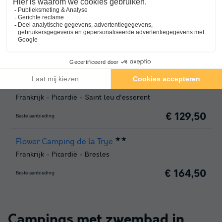
★★
Camping La Faloise
Frankrijk
-
Picardië
-
Angicourt
€ 77
Beste aanbieding
★★★
CAMPING DU PRE DES MOINES
Frankrijk
-
Picardië
-
Saint leu d'esserent
€ 129,50
Beste aanbieding
★★
Flower Camping de la Trye
Frankrijk
-
Picardië
-
Bresles
€ 164,50
Beste aanbieding
Campings met zwembad in