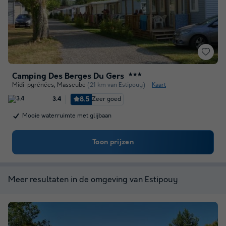
Camping Des Berges Du Gers
★★★
Midi-pyrénées
,
Masseube
(21 km van Estipouy)
Kaart
8.5
Zeer goed
3.4
Mooie waterruimte met glijbaan
Toon prijzen
Meer resultaten in de omgeving van Estipouy