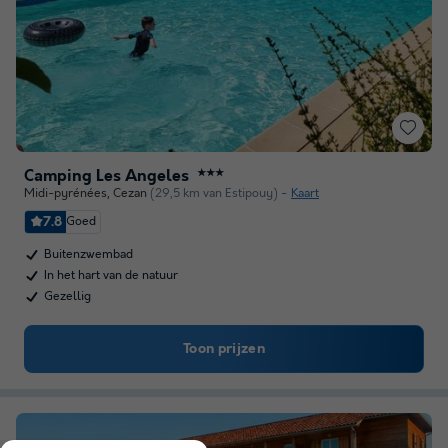
Camping Les Angeles
★★★
Midi-pyrénées
,
Cezan
(29,5 km van Estipouy)
Kaart
7.8
Goed
Buitenzwembad
In het hart van de natuur
Gezellig
Toon prijzen