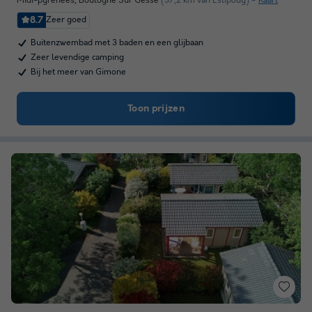
Midi-pyrénées
,
Boulogne Sur Gesse
(37,2 km van Estipouy)
Kaart
8.7
Zeer goed
Buitenzwembad met 3 baden en een glijbaan
Zeer levendige camping
Bij het meer van Gimone
Toon prijzen