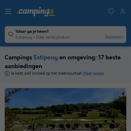
Waar ga je heen?
Aanpassen
Estipouy
Elke verblijfsduur
Campings
Estipouy
en omgeving: 17 beste
aanbiedingen
Je hebt zelf invloed op het zoekresultaat.
Meer weten