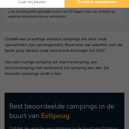
Campings.com biedt u de zekerheid van gratis annuleren. Zo is het
geen enkel risico om toch die mooie vakantie te kunnen boeken! Nadat
u de boeking hebt gemaakt, kunt u tot 30 dagen voor uw vertrek uw
vakantie kosteloos bij ons annuleren.
Ontdek een prachtige selectie campings die door onze
specialisten zijn samengesteld. Reserveer uw vakantie voor de
beste prijs dankzij onze exclusieve kortingen tot 60%!
Van een rustige camping tot charmecamping, van
familiecamping met waterpark tot camping aan zee. De
mooiste campings vindt u hier.
Best beoordeelde campings in de
buurt van
.
Estipouy
Ontdek de selectie van campings in de buurt van Estipouy