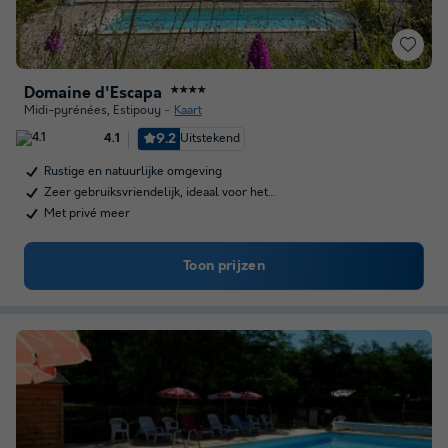
Domaine d'Escapa
★★★★
Midi-pyrénées
,
Estipouy
Kaart
9.2
Uitstekend
4.1
Rustige en natuurlijke omgeving
Zeer gebruiksvriendelijk, ideaal voor het…
Met privé meer
Toon prijzen