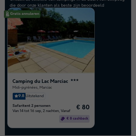
die door onze klanten als beste zijn beoordeeld
Gratis annuleren
Camping du Lac Marciac
★★★
Midi-pyrénées
,
Marciac
9.8
Uitstekend
Safaritent 2 personen
€ 80
Van 14 tot 16 sep, 2 nachten, Vanaf
€ 8 cashback