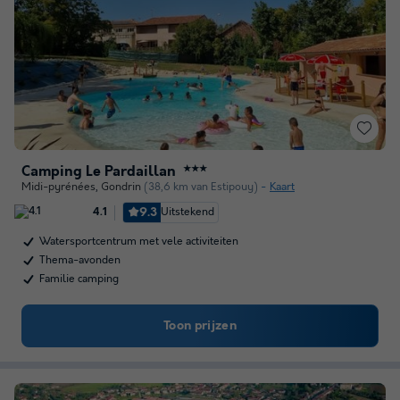
Camping Le Pardaillan
★★★
Midi-pyrénées
,
Gondrin
(38,6 km van Estipouy)
Kaart
9.3
Uitstekend
4.1
Watersportcentrum met vele activiteiten
Thema-avonden
Familie camping
Toon prijzen