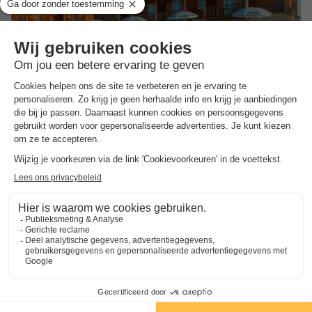
Résidence Goélia Les Maisons du Golf d'Armagnac
★★★
Midi-pyrénées
,
Eauze
(44,2 km van Estipouy)
Kaart
Uitzonderlijke locatie aan de golfbaan
Verwarmd buitenzwembad
Kalmte en sereniteit
Toon prijzen
Gratis annuleren bij Campings.com