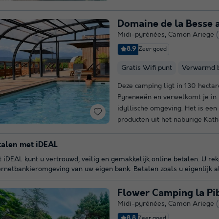
Domaine de la Besse 
Midi-pyrénées
,
Camon Ariege
8.9
Zeer goed
Gratis Wifi punt
Verwarmd 
Deze camping ligt in 130 hectar
Pyreneeën en verwelkomt je in 
idyllische omgeving. Het is een
producten uit het naburige Kath
talen met iDEAL
 iDEAL kunt u vertrouwd, veilig en gemakkelijk online betalen. U re
ernetbankieromgeving van uw eigen bank. Betalen zoals u eigenlijk a
Flower Camping la Pi
Midi-pyrénées
,
Camon Ariege
8.8
Zeer goed