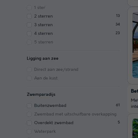
1 ster
2 sterren
13
3 sterren
34
4 sterren
23
5 sterren
Ligging aan zee
Direct aan zee/strand
Aan de kust
Be
Zwemparadijs
Met
Buitenzwembad
61
int
Zwembad met uitschuifbare overkapping
Overdekt zwembad
5
Waterpark