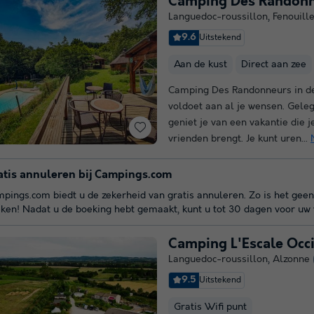
Camping Des Randon
Languedoc-roussillon
,
Fenouille
9.6
Uitstekend
Aan de kust
Direct aan zee
Camping Des Randonneurs in d
voldoet aan al je wensen. Gele
geniet je van een vakantie die je
vrienden brengt. Je kunt uren...
atis annuleren bij Campings.com
pings.com biedt u de zekerheid van gratis annuleren. Zo is het geen
ken! Nadat u de boeking hebt gemaakt, kunt u tot 30 dagen voor uw v
Camping L'Escale Occ
Languedoc-roussillon
,
Alzonne
9.5
Uitstekend
Gratis Wifi punt