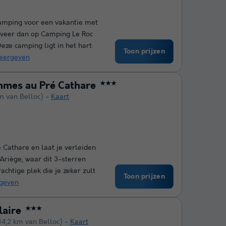
camping voor een vakantie met
rveer dan op Camping Le Roc
Deze camping ligt in het hart
Toon prijzen
eergeven
mmes au Pré Cathare
★★★
m van Belloc)
Kaart
 Cathare en laat je verleiden
 Ariège, waar dit 3-sterren
achtige plek die je zeker zult
Toon prijzen
geven
laire
★★★
14,2 km van Belloc)
Kaart