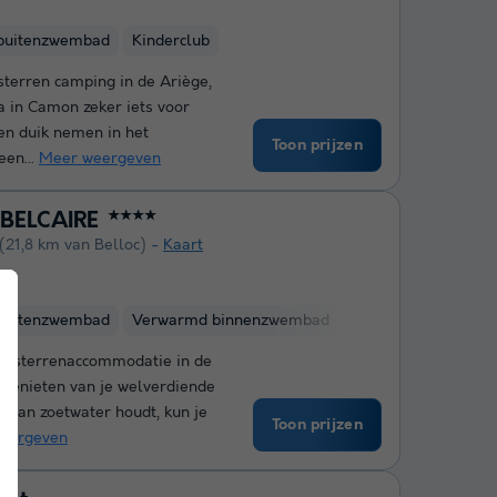
buitenzwembad
Kinderclub
sterren camping in de Ariège,
a in Camon zeker iets voor
en duik nemen in het
Toon prijzen
en...
Meer weergeven
 BELCAIRE
★★★★
(21,8 km van Belloc)
Kaart
buitenzwembad
Verwarmd binnenzwembad
Waterglijbanen
K
n 4-sterrenaccommodatie in de
 genieten van je welverdiende
r van zoetwater houdt, kun je
Toon prijzen
eergeven