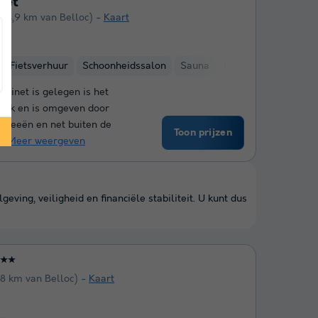
net
(24,9 km van Belloc)
Kaart
Fietsverhuur
Schoonheidssalon
Sauna
Manege
pinet is gelegen is het
rijk en is omgeven door
reneeën en net buiten de
Toon prijzen
..
Meer weergeven
ing, veiligheid en financiële stabiliteit. U kunt dus
★★
,8 km van Belloc)
Kaart