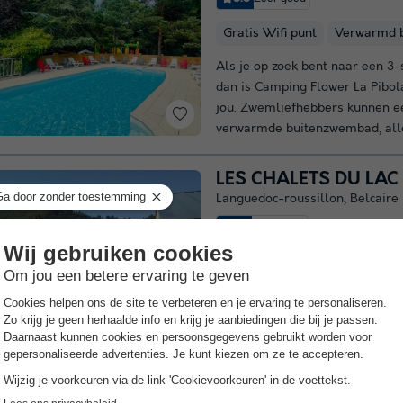
Gratis Wifi punt
Verwarmd 
Als je op zoek bent naar een 3-
dan is Camping Flower La Pibol
jou. Zwemliefhebbers kunnen e
verwarmde buitenzwembad, alle
LES CHALETS DU LAC
Languedoc-roussillon
,
Belcaire
8.1
Zeer goed
Gratis Wifi punt
Verwarmd 
In Chalets Du Lac Belcaire, ee
gemeente Belcaire, zul je zeker
vakantie in de Aude. Als je mee
urenlang zwemmen in...
Meer w