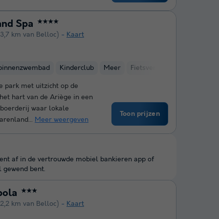
and Spa
★★★★
(3,7 km van Belloc)
Kaart
binnenzwembad
Kinderclub
Meer
Fietsverhuur
Sauna
e park met uitzicht op de
het hart van de Ariège in een
 boerderij waar lokale
Toon prijzen
arenland...
Meer weergeven
kent af in de vertrouwde mobiel bankieren app of
l gewend bent.
bola
★★★
(2,2 km van Belloc)
Kaart