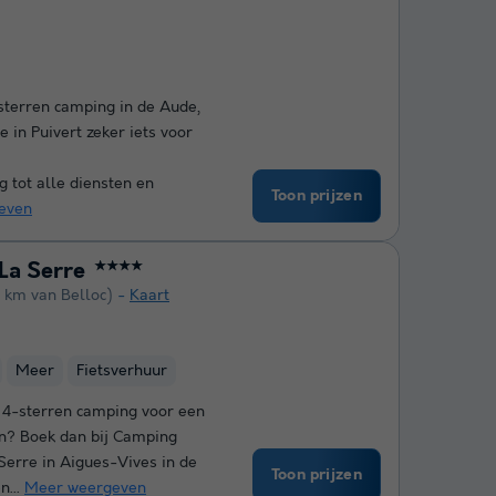
sterren camping in de Aude,
 in Puivert zeker iets voor
ng tot alle diensten en
Toon prijzen
even
La Serre
★★★★
 km van Belloc)
Kaart
Meer
Fietsverhuur
e 4-sterren camping voor een
en? Boek dan bij Camping
erre in Aigues-Vives in de
Toon prijzen
n...
Meer weergeven