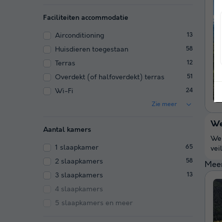
Faciliteiten accommodatie
Airconditioning
13
Huisdieren toegestaan
58
Terras
12
Overdekt (of halfoverdekt) terras
51
Wi-Fi
24
Zie meer
We
Aantal kamers
We 
1 slaapkamer
65
vei
2 slaapkamers
58
Meer
3 slaapkamers
13
4 slaapkamers
5 slaapkamers en meer