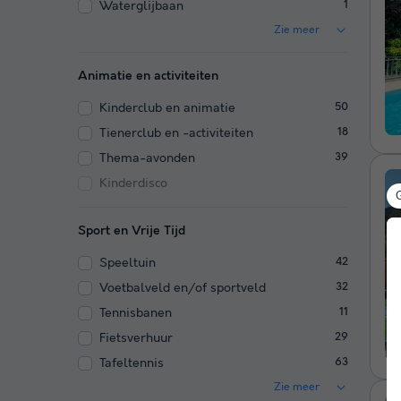
Waterglijbaan
1
Zie meer
Animatie en activiteiten
Kinderclub en animatie
50
Tienerclub en -activiteiten
18
Thema-avonden
39
Kinderdisco
Sport en Vrije Tijd
Speeltuin
42
Voetbalveld en/of sportveld
32
Tennisbanen
11
Fietsverhuur
29
Tafeltennis
63
Zie meer