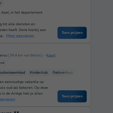
r
Axat, in het departement
ng tot alle diensten en
ieden heeft. Denk hierbij aan
Toon prijzen
....
Meer weergeven
Serou
(39,4 km van Belloc)
Kaart
end
buitenzwembad
Kinderclub
Fietsverhuur
 een eenvoudige vakantie op
 als oud zal bekoren. Op deze
 in de Ariège heb je alles
Toon prijzen
eergeven
★★