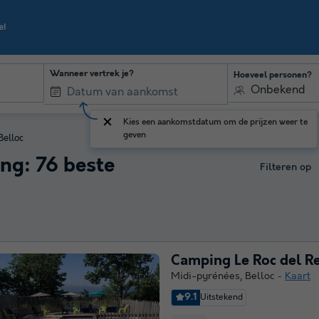
Wanneer vertrek je?
Hoeveel personen?
Onbekend
Kies een aankomstdatum om de prijzen weer te
geven
Belloc
ng: 76 beste
Filteren op
Camping Le Roc del R
Midi-pyrénées
,
Belloc
Kaart
9.1
Uitstekend