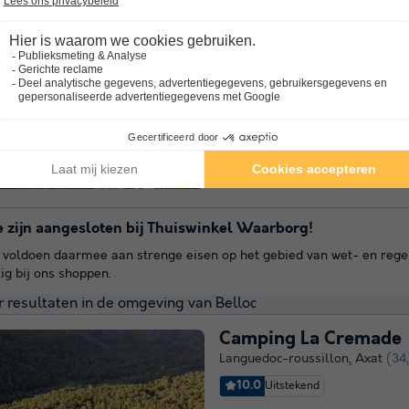
FranceComfort L'Espi
Languedoc-roussillon
,
Quillan
7.8
Goed
Gratis Wifi punt
Kinderclub
FranceComfort Vakantiepark L’Es
meest zuidelijke deel van Frank
prachtige natuur. Vlakbij de Py
gezellige plaats Quillan viert u.
 zijn aangesloten bij Thuiswinkel Waarborg!
voldoen daarmee aan strenge eisen op het gebied van wet- en regelgev
lig bij ons shoppen.
 resultaten in de omgeving van Belloc
Camping La Cremade
Languedoc-roussillon
,
Axat
(34
10.0
Uitstekend