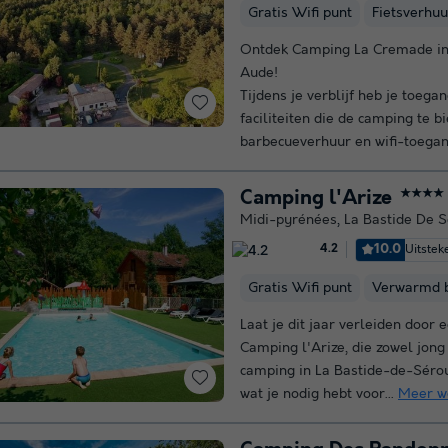
Gratis Wifi punt
Fietsverhuu
Ontdek Camping La Cremade in 
Aude!
Tijdens je verblijf heb je toega
faciliteiten die de camping te b
barbecueverhuur en wifi-toegang
Camping l'Arize
★★★★
Midi-pyrénées
,
La Bastide De 
10.0
Uitstek
4.2
Gratis Wifi punt
Verwarmd 
Laat je dit jaar verleiden door
Camping l'Arize, die zowel jong
camping in La Bastide-de-Sérou
wat je nodig hebt voor...
Meer w