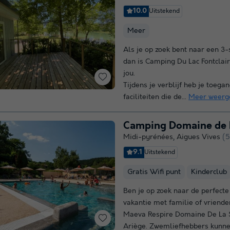
10.0
Uitstekend
Meer
Als je op zoek bent naar een 3-
dan is Camping Du Lac Fontclaire
jou.
Tijdens je verblijf heb je toega
faciliteiten die de...
Meer weerg
Camping Domaine de 
Midi-pyrénées
,
Aigues Vives
(5
9.1
Uitstekend
Gratis Wifi punt
Kinderclub
Ben je op zoek naar de perfect
vakantie met familie of vriend
Maeva Respire Domaine De La S
Ariège. Zwemliefhebbers kunne