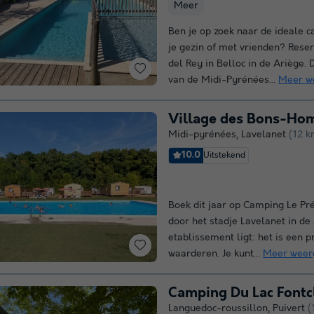
Meer
Ben je op zoek naar de ideale 
je gezin of met vrienden? Rese
del Rey in Belloc in de Ariège. 
van de Midi-Pyrénées...
Meer w
Village des Bons-Ho
Midi-pyrénées
,
Lavelanet
(12 k
10.0
Uitstekend
Boek dit jaar op Camping Le Pré
door het stadje Lavelanet in de
etablissement ligt: het is een pr
waarderen. Je kunt...
Meer weer
Camping Du Lac Fontc
Languedoc-roussillon
,
Puivert
(