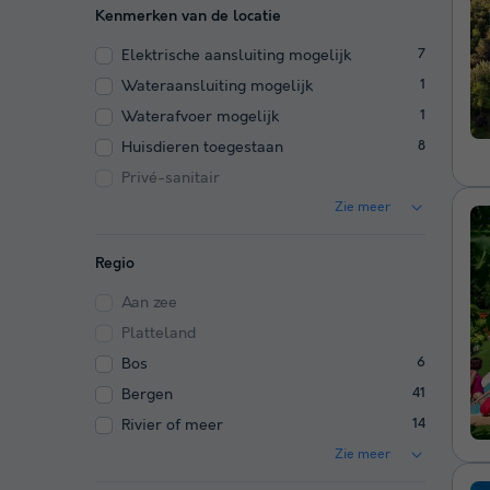
Kenmerken van de locatie
Elektrische aansluiting mogelijk
7
Wateraansluiting mogelijk
1
Waterafvoer mogelijk
1
Huisdieren toegestaan
8
Privé-sanitair
Zie meer
Regio
Aan zee
Platteland
Bos
6
Bergen
41
Rivier of meer
14
Zie meer