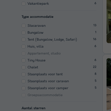
Vakantiepark
6
Type accommodatie
Stacaravan
13
Bungalow
1
Tent (Bungalow, Lodge, Safari)
16
Huis, villa
6
Appartement, studio
Tiny House
6
Chalet
22
Staanplaats voor tent
8
Staanplaats voor caravan
5
Staanplaats voor camper
5
Groepsaccommodatie
Aantal sterren