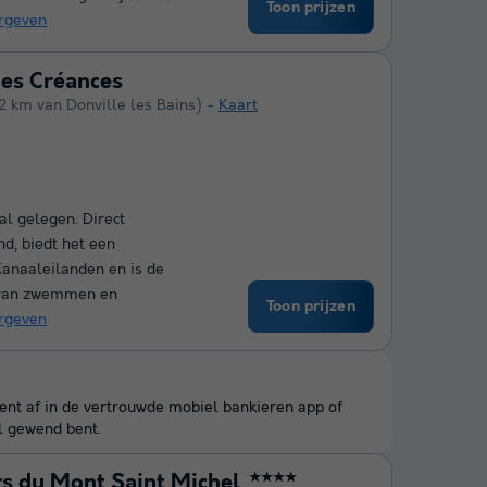
Toon prijzen
rgeven
es Créances
2 km van Donville les Bains)
Kaart
l gelegen. Direct
nd, biedt het een
anaaleilanden en is de
s van zwemmen en
Toon prijzen
rgeven
kent af in de vertrouwde mobiel bankieren app of
l gewend bent.
s du Mont Saint Michel
★★★★