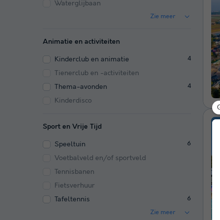
Waterglijbaan
Zie meer
Animatie en activiteiten
Kinderclub en animatie
4
Tienerclub en -activiteiten
Thema-avonden
4
Kinderdisco
Sport en Vrije Tijd
Speeltuin
6
Voetbalveld en/of sportveld
Tennisbanen
Fietsverhuur
Tafeltennis
6
Zie meer