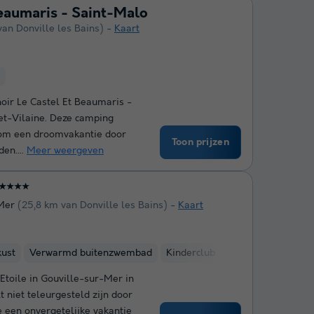
Beaumaris - Saint-Malo
van Donville les Bains)
Kaart
noir Le Castel Et Beaumaris -
-et-Vilaine. Deze camping
 om een droomvakantie door
Toon prijzen
en....
Meer weergeven
★★★★
Mer
(25,8 km van Donville les Bains)
Kaart
kust
Verwarmd buitenzwembad
Kinderclub
Etoile in Gouville-sur-Mer in
 niet teleurgesteld zijn door
e een onvergetelijke vakantie