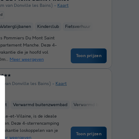
km van Donville les Bains)
Kaart
ed
Waterglijbanen
Kinderclub
Fietsverhuur
es Pommiers Du Mont Saint
 departement Manche. Deze 4-
akantie die je hoofd vol
Toon prijzen
Om...
Meer weergeven
★★★★
m van Donville les Bains)
Kaart
ed
kust
Verwarmd buitenzwembad
Verwarmd binnenzwembad
W
Ille-et-Vilaine, is de ideale
engen. Deze 4-sterrencamping
je vakantie loskoppelen van je
Toon prijzen
eer weergeven