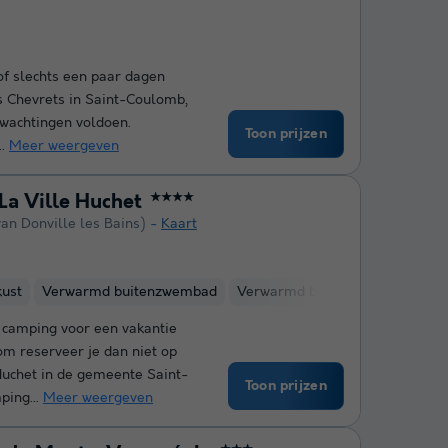
f slechts een paar dagen
s Chevrets in Saint-Coulomb,
erwachtingen voldoen.
Toon prijzen
..
Meer weergeven
a Ville Huchet
★★★★
van Donville les Bains)
Kaart
kust
Verwarmd buitenzwembad
Verwarmd binnenzwembad
W
e camping voor een vakantie
m reserveer je dan niet op
uchet in de gemeente Saint-
Toon prijzen
ping...
Meer weergeven