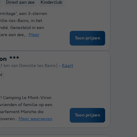
Direct aan zee
Kinderclub
rmitage*, een 3-sterren
lle-les-Bains, in het
dië. Genesteld in een
are aan zee,...
Meer
Toon prijzen
ron
★★★
,1 km van Donville les Bains)
Kaart
ed
ar! Camping Le Mont-Viron
vrienden of familie op een
epartement Manche die
Toon prijzen
toveren...
Meer weergeven