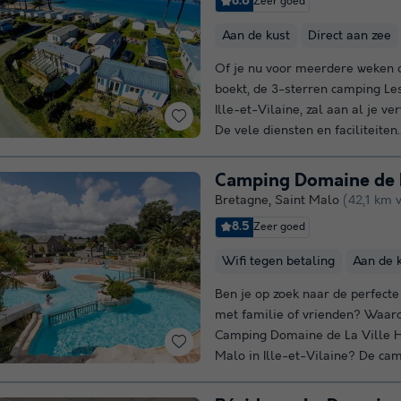
8.6
Zeer goed
Aan de kust
Direct aan zee
Of je nu voor meerdere weken o
boekt, de 3-sterren camping Le
Ille-et-Vilaine, zal aan al je v
De vele diensten en faciliteiten.
Camping Domaine de L
Bretagne
,
Saint Malo
(42,1 km 
8.5
Zeer goed
Wifi tegen betaling
Aan de 
Ben je op zoek naar de perfect
met familie of vrienden? Waaro
Camping Domaine de La Ville H
Malo in Ille-et-Vilaine? De cam