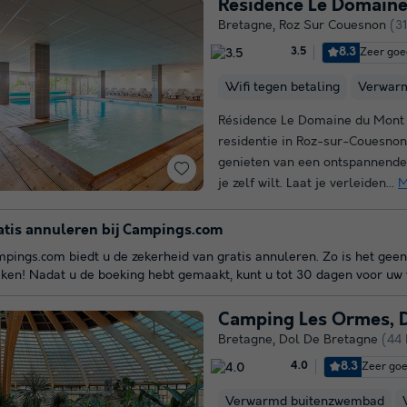
Résidence Le Domaine
Bretagne
,
Roz Sur Couesnon
(3
8.3
Zeer goe
3.5
Wifi tegen betaling
Verwar
Résidence Le Domaine du Mont 
residentie in Roz-sur-Couesnon i
genieten van een ontspannende 
je zelf wilt. Laat je verleiden...
M
atis annuleren bij Campings.com
pings.com biedt u de zekerheid van gratis annuleren. Zo is het geen
ken! Nadat u de boeking hebt gemaakt, kunt u tot 30 dagen voor uw v
Camping Les Ormes, D
Bretagne
,
Dol De Bretagne
(44 
8.3
Zeer go
4.0
Verwarmd buitenzwembad