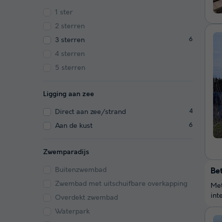
1 ster
2 sterren
3 sterren
6
4 sterren
5 sterren
Ligging aan zee
Direct aan zee/strand
4
Aan de kust
6
Zwemparadijs
Buitenzwembad
Be
Zwembad met uitschuifbare overkapping
Met
int
Overdekt zwembad
Waterpark