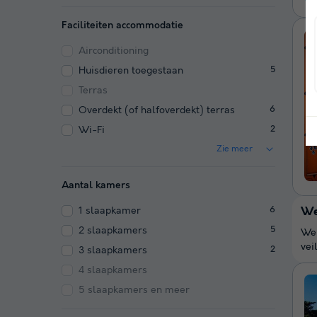
Faciliteiten accommodatie
Airconditioning
Huisdieren toegestaan
5
Terras
Overdekt (of halfoverdekt) terras
6
Wi-Fi
2
Zie meer
Aantal kamers
1 slaapkamer
We
6
2 slaapkamers
5
We 
vei
3 slaapkamers
2
4 slaapkamers
5 slaapkamers en meer