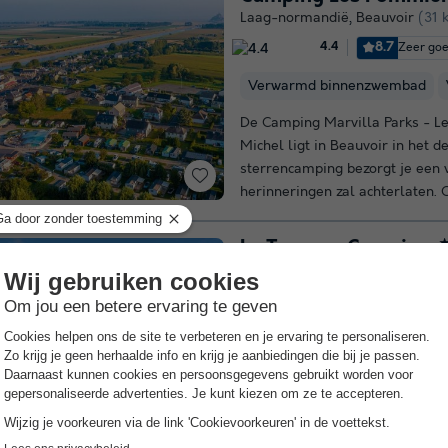
Laag-normandië
,
Beauvoir
(31 
8.7
Zeer go
4.4
Verwarmd binnenzwembad
De Camping Marvilla Parks - L
Michel ligt in Beauvoir in het
sterrencamping bezorgt je een v
herinneringen zal achterlaten. 
La Touesse Camping
Bretagne
,
Saint Lunaire
(46,4 k
8.6
Zeer go
4.0
Wifi tegen betaling
Aan de 
Camping La Touesse, gelegen in 
plek om je vakantie door te br
in Saint-Lunaire zal je tijdens 
dagelijkse beslommeringen....
M