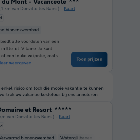
 du Mont - Vacancéole
★★★
1,1 km van Donville les Bains)
Kaart
d
md binnenzwembad
biedt alle voordelen van een
n Ille-et-Vilaine. Je kunt
of een leuke vakantie, zoals
Toon prijzen
eer weergeven
 enkel risico om toch die mooie vakantie te kunnen
ertrek uw vakantie kosteloos bij ons annuleren.
omaine et Resort
★★★★★
km van Donville les Bains)
Kaart
ed
Verwarmd binnenzwembad
Waterglijbanen
Kinderclub
Fietsv