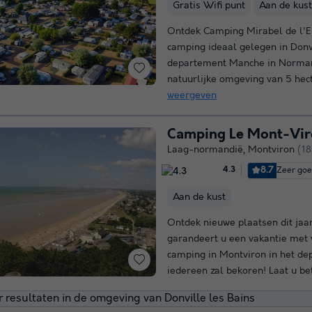
Gratis Wifi punt
Aan de kust
Ontdek Camping Mirabel de l'E
camping ideaal gelegen in Donvi
departement Manche in Norman
natuurlijke omgeving van 5 hect
weergeven
Camping Le Mont-Vi
Laag-normandië
,
Montviron
(18
8.7
Zeer go
4.3
Aan de kust
Ontdek nieuwe plaatsen dit ja
garandeert u een vakantie met 
camping in Montviron in het d
iedereen zal bekoren! Laat u be
 resultaten in de omgeving van Donville les Bains