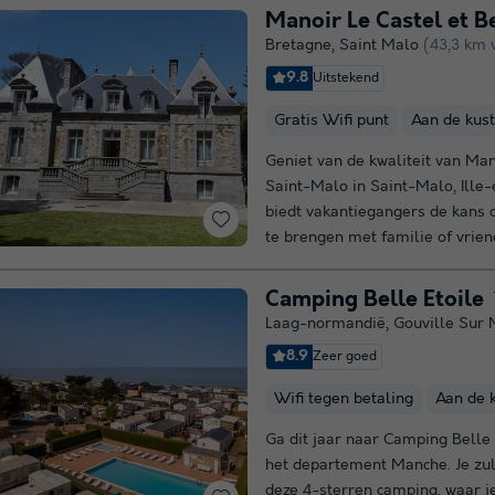
Manoir Le Castel et 
Bretagne
,
Saint Malo
(43,3 km 
9.8
Uitstekend
Gratis Wifi punt
Aan de kust
Geniet van de kwaliteit van Ma
Saint-Malo in Saint-Malo, Ille
biedt vakantiegangers de kans
te brengen met familie of vriend
Camping Belle Etoile
Laag-normandië
,
Gouville Sur 
8.9
Zeer goed
Wifi tegen betaling
Aan de 
Ga dit jaar naar Camping Belle 
het departement Manche. Je zult
deze 4-sterren camping, waar j