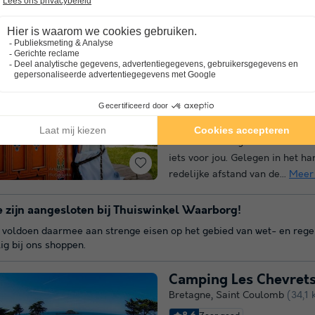
Camping Les Dis Villa
Bretagne
,
Saint Benoit Des On
8.6
Zeer goed
Aan de kust
Als je op zoek bent naar een ca
is Les Dis Village Insolite in 
iets voor jou. Gelegen in het ha
redelijke afstand van de...
Meer
 zijn aangesloten bij Thuiswinkel Waarborg!
voldoen daarmee aan strenge eisen op het gebied van wet- en regelgev
lig bij ons shoppen.
Camping Les Chevret
Bretagne
,
Saint Coulomb
(34,1 