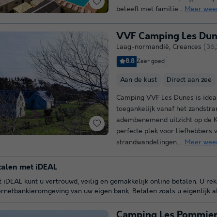
beleeft met familie...
Meer wee
VVF Camping Les Dun
Laag-normandië
,
Creances
(36,
8.8
Zeer goed
Aan de kust
Direct aan zee
Camping VVF Les Dunes is ideaa
toegankelijk vanaf het zandstra
adembenemend uitzicht op de K
perfecte plek voor liefhebber
strandwandelingen....
Meer wee
talen met iDEAL
 iDEAL kunt u vertrouwd, veilig en gemakkelijk online betalen. U re
ernetbankieromgeving van uw eigen bank. Betalen zoals u eigenlijk a
Camping Les Pommier