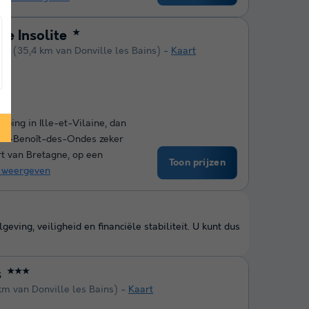
ge Insolite
★
des
(35,4 km van Donville les Bains)
Kaart
mping in Ille-et-Vilaine, dan
Saint-Benoît-des-Ondes zeker
rt van Bretagne, op een
Toon prijzen
 weergeven
ing, veiligheid en financiële stabiliteit. U kunt dus
s
★★★
km van Donville les Bains)
Kaart