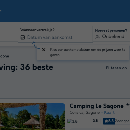
Wanneer vertrek je?
Hoeveel personen?
Onbekend
Kies een aankomstdatum om de prijzen weer te
geven
agone
ing: 36 beste
Filteren op
Camping Le Sagone
★
Corsica
,
Sagone
Kaart
8.3
Zeer goe
3.8