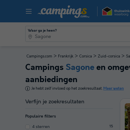
Waar ga je heen?
>
>
>
>
Campings.com
Frankrijk
Corsica
Zuid-corsica
S
Campings
Sagone
en omgev
aanbiedingen
Je hebt zelf invloed op het zoekresultaat.
Meer weten
Verfijn je zoekresultaten
Populaire filters
4 sterren
15