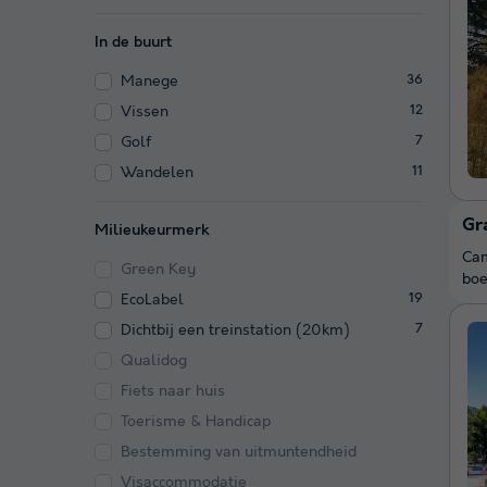
In de buurt
Manege
36
Vissen
12
Golf
7
Wandelen
11
Gr
Milieukeurmerk
Cam
Green Key
boe
EcoLabel
19
Dichtbij een treinstation (20km)
7
Qualidog
Fiets naar huis
Toerisme & Handicap
Bestemming van uitmuntendheid
Visaccommodatie