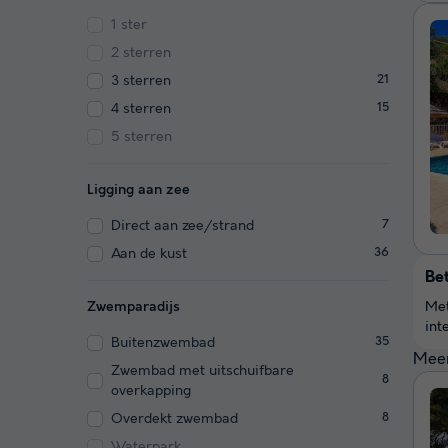
1 ster
2 sterren
3 sterren
21
4 sterren
15
5 sterren
Ligging aan zee
Direct aan zee/strand
7
Aan de kust
36
Be
Zwemparadijs
Met
int
Buitenzwembad
35
Meer
Zwembad met uitschuifbare
8
overkapping
Overdekt zwembad
8
Waterpark