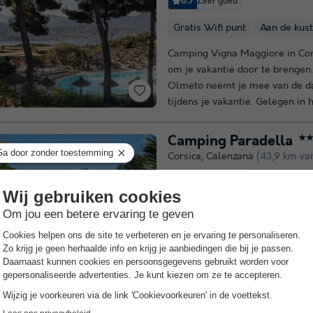
8.7
Zeer goed
Gratis Wifi punt
Aan de kust
Camping Vigna Maggiore in Cor
om je vakantie door te brengen
Olmeto neemt je mee van de d
tijdens je vakantie. Gelegen in h
Camping Paradella
★
Corsica
,
Calenzana
(43,9 km va
8.4
Zeer go
3.6
Gratis wifi
Aan de kust
Verken dit jaar nieuwe horizon
je een vakantie met vrienden of
Haute-Corse die zeker in de sma
verleiden door de wonderen van 