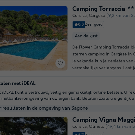
Camping Torraccia
★★
Corsica
,
Cargese
(9,2 km van S
8.3
Zeer goed
Aan de kust
De Flower Camping Torraccia bi
sterren camping in Cargèse in 
je vakantie kun je genieten van
vermakelijke verlangens. Laat je
talen met iDEAL
 iDEAL kunt u vertrouwd, veilig en gemakkelijk online betalen. U re
ernetbankieromgeving van uw eigen bank. Betalen zoals u eigenlijk a
 resultaten in de omgeving van Sagone
Camping Vigna Magg
Corsica
,
Olmeto
(49,4 km van 