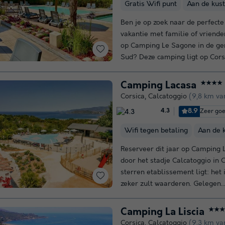
Gratis Wifi punt
Aan de kust
Ben je op zoek naar de perfect
vakantie met familie of vriend
op Camping Le Sagone in de g
Sud? Deze camping ligt op Corsi
Camping Lacasa
★★★★
Corsica
,
Calcatoggio
(9,8 km va
8.9
Zeer go
4.3
Wifi tegen betaling
Aan de 
Reserveer dit jaar op Camping L
door het stadje Calcatoggio in 
sterren etablissement ligt: het 
zeker zult waarderen. Gelegen..
Camping La Liscia
★★★
Corsica
,
Calcatoggio
(9,3 km va