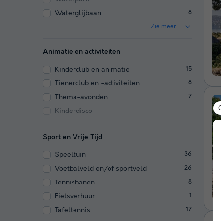
Waterglijbaan
8
Zie meer
Animatie en activiteiten
Kinderclub en animatie
15
Tienerclub en -activiteiten
8
Thema-avonden
7
Kinderdisco
Sport en Vrije Tijd
Speeltuin
36
Voetbalveld en/of sportveld
26
Tennisbanen
8
Fietsverhuur
1
Tafeltennis
17