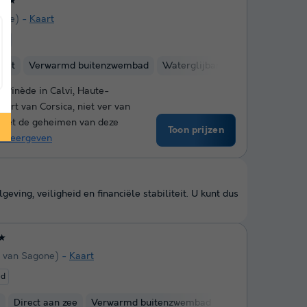
★★★
one)
Kaart
end
kust
Verwarmd buitenzwembad
Waterglijbanen
Kinderclub
 Pinède in Calvi, Haute-
hart van Corsica, niet ver van
 met de geheimen van deze
Toon prijzen
 weergeven
ing, veiligheid en financiële stabiliteit. U kunt dus
★
m van Sagone)
Kaart
ed
Direct aan zee
Verwarmd buitenzwembad
Fietsverhuur