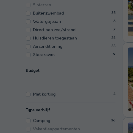
5 sterren
Buitenzwembad
35
Waterglijbaan
8
Direct aan zee/strand
7
Huisdieren toegestaan
28
Airconditioning
33
Stacaravan
9
Budget
Met korting
4
Type verblijf
Camping
36
Vakantieappartementen