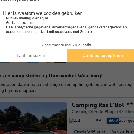
Camping La Pinède
★
Corsica
,
Calvi
(49,3 km van Sag
9.0
Uitstek
4.0
Wifi tegen betaling
Aan de 
Ontdek de 4-sterren camping La
Corse! Deze camping ligt in het 
de zee, en laat je kennismaken
streek. Je zult vooral het...
Meer
 zijn aangesloten bij Thuiswinkel Waarborg!
voldoen daarmee aan strenge eisen op het gebied van wet- en regelgev
lig bij ons shoppen.
Camping Ras L'Bol
★★
Corsica
,
Olmeto Plage
(47,4 k
8.8
Zeer go
4.4
Gratis Wifi punt
Aan de kust