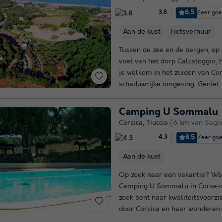
8.5
Zeer go
3.8
Aan de kust
Fietsverhuur
Tussen de zee en de bergen, op
voet van het dorp Calcatoggio, 
je welkom in het zuiden van Cors
schaduwrijke omgeving. Geniet.
Camping U Sommalu
Corsica
,
Tiuccia
(6 km van Sago
8.5
Zeer go
4.3
Aan de kust
Op zoek naar een vakantie? Waa
Camping U Sommalu in Corse-du
zoek bent naar kwaliteitsvoorzi
door Corsica en haar wonderen..