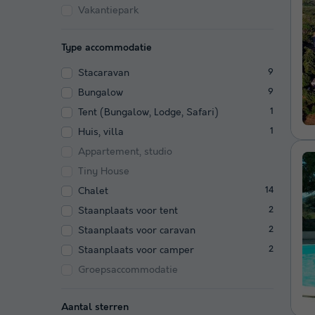
Vakantiepark
Type accommodatie
Stacaravan
9
Bungalow
9
Tent (Bungalow, Lodge, Safari)
1
Huis, villa
1
Appartement, studio
Tiny House
Chalet
14
Staanplaats voor tent
2
Staanplaats voor caravan
2
Staanplaats voor camper
2
Groepsaccommodatie
Aantal sterren