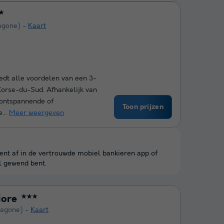
★
agone)
Kaart
edt alle voordelen van een 3-
Corse-du-Sud. Afhankelijk van
 ontspannende of
Toon prijzen
...
Meer weergeven
kent af in de vertrouwde mobiel bankieren app of
l gewend bent.
iore
★★★
Sagone)
Kaart