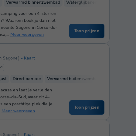
Verwarmd binnenzwembad
Waterglijbanen
Kinderclub
e camping voor een 4-sterren
en? Waarom boek je dan niet
emeente Sagone in Corse-du-
Toon prijzen
ca,...
Meer weergeven
n Sagone)
Kaart
ed
kust
Direct aan zee
Verwarmd buitenzwembad
Kinderclub
W
acasa en laat je verleiden
Corse-du-Sud, waar dit 4-
is een prachtige plek die je
Toon prijzen
.
Meer weergeven
n Sagone)
Kaart