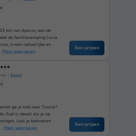
ed
 25 km van Ajaccio, aan de
heet de familiecamping Liscia
ica, in een natuurlijke en
Toon prijzen
..
Meer weergeven
★★★
ne)
Kaart
ed
rom ga je niet naar Tiuccia?
-Sud is ideaal als je op
eningen. Laat je betoveren
Toon prijzen
..
Meer weergeven