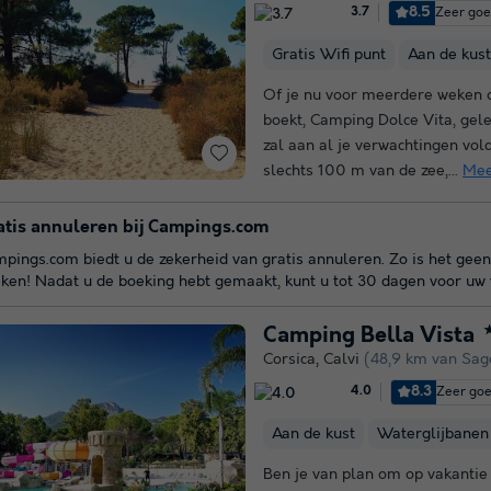
8.5
Zeer go
3.7
Gratis Wifi punt
Aan de kust
Of je nu voor meerdere weken o
boekt, Camping Dolce Vita, gele
zal aan al je verwachtingen vol
slechts 100 m van de zee,...
Mee
atis annuleren bij Campings.com
pings.com biedt u de zekerheid van gratis annuleren. Zo is het geen
ken! Nadat u de boeking hebt gemaakt, kunt u tot 30 dagen voor uw v
Camping Bella Vista
Corsica
,
Calvi
(48,9 km van Sag
8.3
Zeer go
4.0
Aan de kust
Waterglijbanen
Ben je van plan om op vakantie