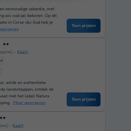
 een eenvoudige vakantie, met
ng als oud zal bekoren. Op dit
meto in Corse-du-Sud heb je
Toon prijzen
weergeven
a
★★
Sagone)
Kaart
ed
ur, wilde en authentieke
rde landschappen, ontdek de
rvaat met het label Natura
Toon prijzen
ping...
Meer weergeven
★★
one)
Kaart