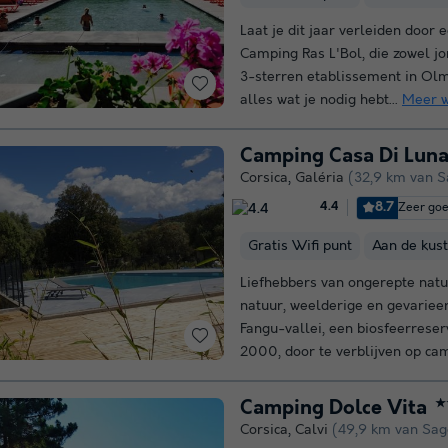
Laat je dit jaar verleiden door
Camping Ras L'Bol, die zowel jo
3-sterren etablissement in Ol
alles wat je nodig hebt...
Meer 
Camping Casa Di Lun
Corsica
,
Galéria
(32,9 km van 
8.7
Zeer go
4.4
Gratis Wifi punt
Aan de kust
Liefhebbers van ongerepte natu
natuur, weelderige en gevariee
Fangu-vallei, een biosfeerrese
2000, door te verblijven op cam
Camping Dolce Vita
★
Corsica
,
Calvi
(49,9 km van Sag