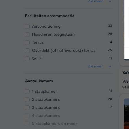
Zie meer
Faciliteiten accommodatie
Airconditioning
33
Huisdieren toegestaan
28
Terras
4
Overdekt (of halfoverdekt) terras
26
Wi-Fi
11
Zie meer
We
Aantal kamers
We 
vei
1 slaapkamer
31
2 slaapkamers
28
3 slaapkamers
7
4 slaapkamers
5 slaapkamers en meer