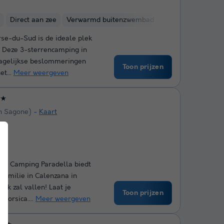
Direct aan zee
Verwarmd buitenzwembad
Hammam
se-du-Sud is de ideale plek
. Deze 3-sterrencamping in
agelijkse beslommeringen
Toon prijzen
et...
Meer weergeven
★★
n Sagone)
Kaart
ed
ten! Camping Paradella biedt
 familie in Calenzana in
ak zal vallen! Laat je
Toon prijzen
Corsica....
Meer weergeven