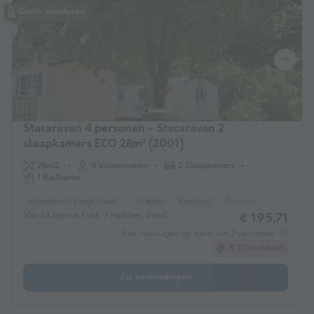
Gratis annuleren
Stacaravan 4 personen - Stacaravan 2
slaapkamers ECO 28m² (2001)
28m2
4 Volwassenen
2 Slaapkamers
1 Badkamer
Huisdieren toegestaan *
Vriezer
Koelkast
Tuinmeubelen
Mag
Van 24 sep tot 1 okt, 7 nachten, Vanaf
€ 195,71
Excl. toeslagen op basis van 2 personen
€ 20 cashback
Zie aanbiedingen