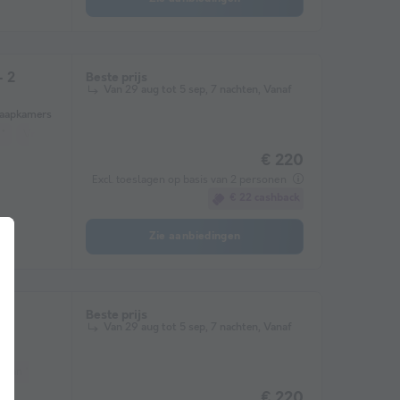
- 2
Beste prijs
Van 29 aug tot 5 sep, 7 nachten, Vanaf
laapkamers
 *
Vriezer
Koelkast
Tuinmeubelen
Magnetron
€ 220
Excl. toeslagen op basis van 2 personen
€ 22 cashback
Zie aanbiedingen
2
Beste prijs
Van 29 aug tot 5 sep, 7 nachten, Vanaf
taan *
Koelkast
Tuinmeubelen
Magnetron
€ 220