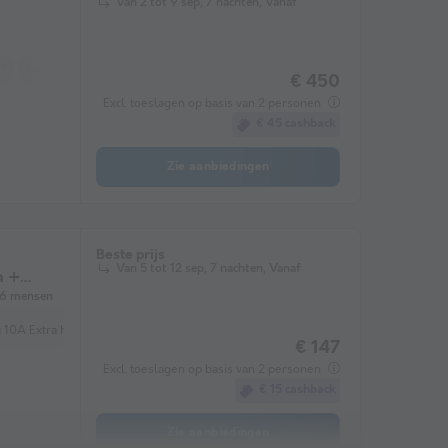
Van 2 tot 9 sep, 7 nachten, Vanaf
 *
Koffiezetapparaat
Koelkast
Tuinmeubelen
Magnetron
€ 450
Excl. toeslagen op basis van 2 personen
€ 45 cashback
Zie aanbiedingen
Beste prijs
Van 5 tot 12 sep, 7 nachten, Vanaf
n +
6 mensen
tra huisdieren (optioneel) Extra voertuig
€ 147
Excl. toeslagen op basis van 2 personen
€ 15 cashback
Zie aanbiedingen