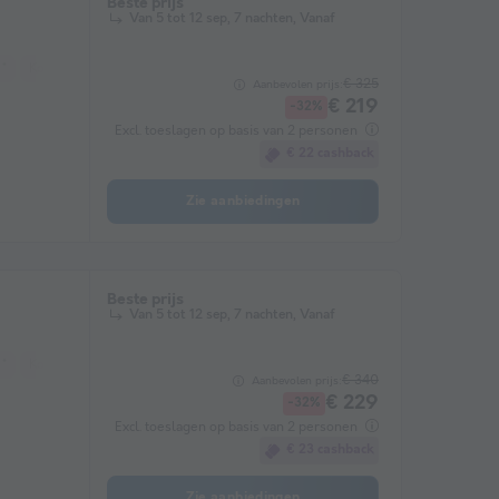
Beste prijs
Van 5 tot 12 sep, 7 nachten, Vanaf
 *
Koffiezetapparaat
Koelkast
Tuinmeubelen
Verwarming
Magnetr
€ 325
Aanbevolen prijs:
€ 219
-32%
Excl. toeslagen op basis van 2 personen
€ 22 cashback
Zie aanbiedingen
Beste prijs
Van 5 tot 12 sep, 7 nachten, Vanaf
 *
Koffiezetapparaat
Vriezer
Koelkast
Tuinmeubelen
Verwarming
€ 340
Aanbevolen prijs:
€ 229
-32%
Excl. toeslagen op basis van 2 personen
€ 23 cashback
Zie aanbiedingen