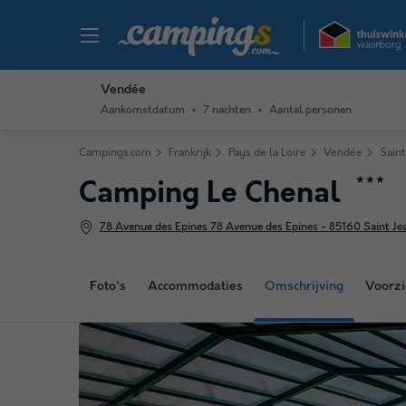
Vendée
Aankomstdatum
7 nachten
Aantal personen
Campings.com
Frankrijk
Pays de la Loire
Vendée
Sain
★★★
Camping Le Chenal
78 Avenue des Epines 78 Avenue des Epines - 85160 Saint Jea
Foto's
Accommodaties
Omschrijving
Voorzi