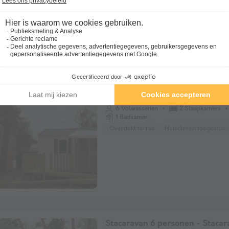
Stacaravan 6 personen - Stacar
PMR - 2 slaapkamers
6 Volwassenen
2 Slaapkamers
1 Badkamer
Overdekt terras
Huisdieren toegestaan
Stacaravan 6 personen - Stacar