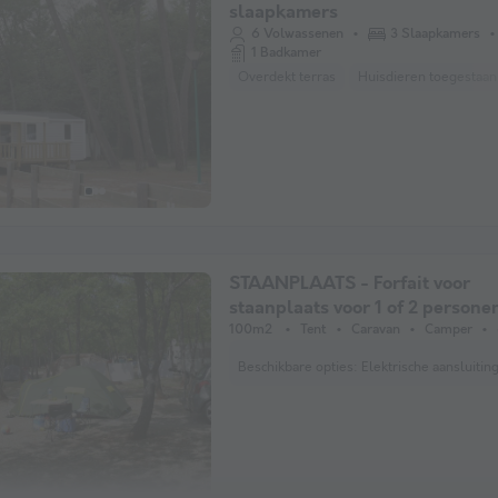
slaapkamers
6 Volwassenen
3 Slaapkamers
1 Badkamer
Overdekt terras
Huisdieren toegestaan
STAANPLAATS - Forfait voor
staanplaats voor 1 of 2 persone
voertuig + elektriciteit
100m2
Tent
Caravan
Camper
Beschikbare opties:
Elektrische aansluiting 10A Ex