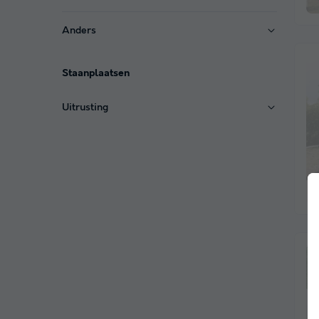
Anders
Staanplaatsen
Uitrusting