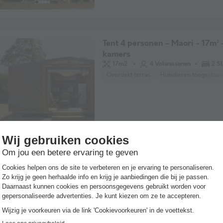
Tent 4 personen - Maori - 17m² 
kamers
17m2
4 Volwassenen
2 S
Overdekt terras
Huisdieren toegestaan
Tent 4 personen - Coco Sweet - 
slaapkamers
4 Volwassenen
2 Slaapkamers
Half-overdekt terras
Huisdieren toeges