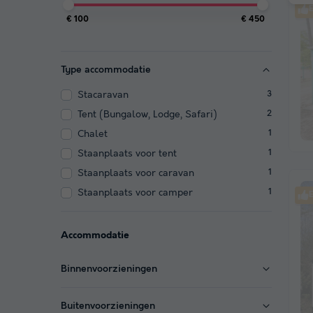
E
€ 100
€ 450
Type accommodatie
Stacaravan
3
Tent (Bungalow, Lodge, Safari)
2
Chalet
1
Staanplaats voor tent
1
Staanplaats voor caravan
1
Staanplaats voor camper
1
E
Accommodatie
Binnenvoorzieningen
Buitenvoorzieningen