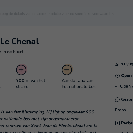
leeg de details van de accommodatie voor de specifieke voorwaarden.
 Le Chenal
in de buurt.
ALGEME
Openi
900 m van het
Aan de rand van
Open v
d
strand
het nationale bos
Gespro
Frans
s een familiecamping. Hij ligt op ongeveer 900
et nationale bos met zijn ongemarkeerde
Parke
het centrum van Saint-Jean de Monts. Ideaal om te
n, sportieve activiteiten op zee of op het land