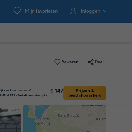
Mijn favorieten
Inloggen
Bewaren
Deel
€ 147
Prijzen &
lijf van 7 nachten vanaf
beschikbaarheid
STAANPLAATS - Forfait voor staanplaats voor 1 of 2 personen + voertuig + elektriciteit