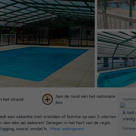
Aan de rand van het nationale
 het strand
TripAdvis
bos
+ 24
Ik heb
edt een vakantie met vrienden of familie op een 3-sterren
vredig.
foto's
 dan één zal bekoren! Gelegen in het hart van de regio
Corinne
ligging, vooral omdat h...
Meer weergeven