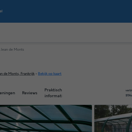
t Jean de Monts
n de Monts, Frankrijk
-
Bekijk op kaart
Praktische
verb
eningen
Reviews
informatie