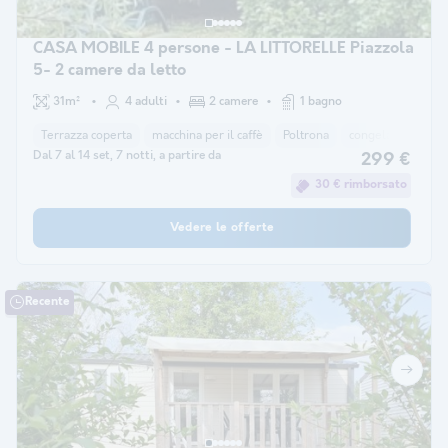
CASA MOBILE 4 persone - LA LITTORELLE Piazzola
5- 2 camere da letto
31m²
4 adulti
2 camere
1 bagno
Terrazza coperta
macchina per il caffè
Poltrona
congelatore
fr
Dal 7 al 14 set, 7 notti, a partire da
299 €
30 € rimborsato
Vedere le offerte
Recente