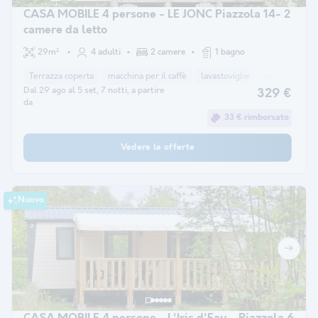
CASA MOBILE 4 persone - LE JONC Piazzola 14- 2
camere da letto
29m²
4 adulti
2 camere
1 bagno
Terrazza coperta
macchina per il caffè
lavastoviglie
congelatore
Dal 29 ago al 5 set, 7 notti, a partire
329 €
da
33 € rimborsato
Vedere le offerte
Nuovo