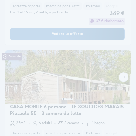
Terrazza coperta
macchina per il caffè
Poltrona
congelatore
fr
Dal 9 al 16 set, 7 notti, a partire da
369 €
37 € rimborsato
Vedere le offerte
Recente
CASA MOBILE 6 persone - LE SOUCI DES MARAIS
Piazzola 55 - 3 camere da letto
35m²
6 adulti
3 camere
1 bagno
Terrazza coperta
macchina per il caffè
Poltrona
congelatore
fr