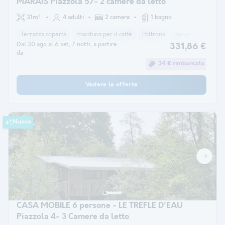
MARAIS Piazzola 57- 2 camere da letto
31m²
4 adulti
2 camere
1 bagno
Terrazza coperta
macchina per il caffè
Poltrona
congelatore
fr
Dal 30 ago al 6 set, 7 notti, a partire
331,86 €
da
34 € rimborsato
Vedere le offerte
Nuovo
CASA MOBILE 6 persone - LE TREFLE D'EAU
Piazzola 4- 3 Camere da letto