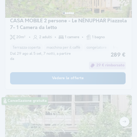
CASA MOBILE 2 persone - Le NÉNUPHAR Piazzola
7- 1 Camera da letto
20m²
2 adulti
1 camere
1 bagno
Terrazza coperta
macchina per il caffè
congelatore
frigorifero
Dal 29 ago al 5 set, 7 notti, a partire
289 €
da
29 € rimborsato
Vedere le offerte
Cancellazione gratuita