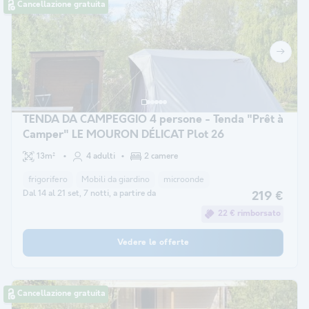
Cancellazione gratuita
TENDA DA CAMPEGGIO 4 persone - Tenda "Prêt à
Camper" LE MOURON DÉLICAT Plot 26
13m²
4 adulti
2 camere
frigorifero
Mobili da giardino
microonde
Dal 14 al 21 set, 7 notti, a partire da
219 €
22 € rimborsato
Vedere le offerte
Cancellazione gratuita