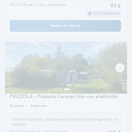
Dal 6 al 13 set, 7 notti, a partire da
91 €
10 € rimborsato
Vedere le offerte
PIAZZOLA - Piazzola Caravan Van con elettricità
Roulotte
6 persone
Opzioni disponibili:
Collegamento elettrico Animali aggiuntivi (in
opzione)
Dal 30 ago al 6 set, 7 notti, a partire