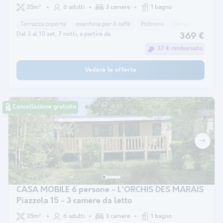
35m²
6 adulti
3 camere
1 bagno
Terrazza coperta
macchina per il caffè
Poltrona
congelatore
fr
Dal 3 al 10 set, 7 notti, a partire da
369 €
37 € rimborsato
Vedere le offerte
Cancellazione gratuita
CASA MOBILE 6 persone - L'ORCHIS DES MARAIS
Piazzola 15 - 3 camere da letto
35m²
6 adulti
3 camere
1 bagno