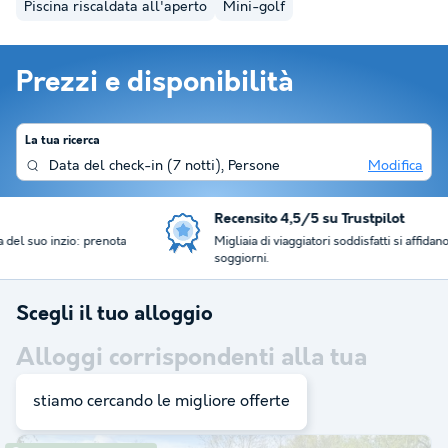
Piscina riscaldata all'aperto
Mini-golf
Prezzi e disponibilità
La tua ricerca
Data del check-in
(
7 notti
),
Persone
Modifica
Recensito 4,5/5 su Trustpilot
Migliaia di viaggiatori soddisfatti si affidano a noi per il loro
soggiorni.
Scegli il tuo alloggio
Alloggi corrispondenti alla tua
ricerca:
15
stiamo cercando le migliore offerte