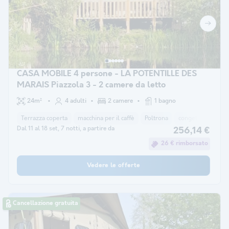
CASA MOBILE 4 persone - LA POTENTILLE DES
MARAIS Piazzola 3 - 2 camere da letto
24m²
4 adulti
2 camere
1 bagno
Terrazza coperta
macchina per il caffè
Poltrona
congelatore
fr
Dal 11 al 18 set, 7 notti, a partire da
256,14 €
26 € rimborsato
Vedere le offerte
Cancellazione gratuita