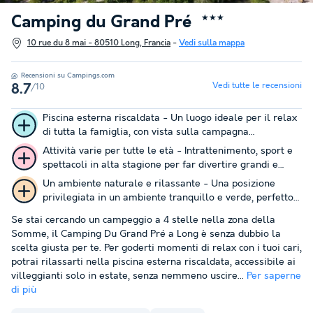
Camping du Grand Pré
★★★
10 rue du 8 mai - 80510 Long, Francia
-
Vedi sulla mappa
Recensioni su Campings.com
Vedi tutte le recensioni
/10
8.7
Piscina esterna riscaldata - Un luogo ideale per il relax
di tutta la famiglia, con vista sulla campagna
circostante.
Attività varie per tutte le età - Intrattenimento, sport e
spettacoli in alta stagione per far divertire grandi e
piccini.
Un ambiente naturale e rilassante - Una posizione
privilegiata in un ambiente tranquillo e verde, perfetto
per una vacanza nel cuore della natura.
Se stai cercando un campeggio a 4 stelle nella zona della
Somme, il Camping Du Grand Pré a Long è senza dubbio la
scelta giusta per te. Per goderti momenti di relax con i tuoi cari,
potrai rilassarti nella piscina esterna riscaldata, accessibile ai
villeggianti solo in estate, senza nemmeno uscire...
Per saperne
di più