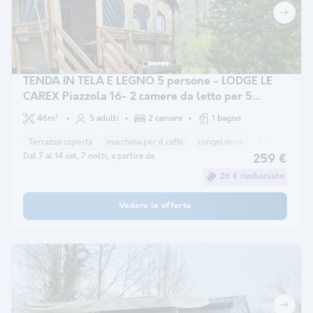
TENDA IN TELA E LEGNO 5 persone - LODGE LE
CAREX Piazzola 16- 2 camere da letto per 5
persone
46m²
5 adulti
2 camere
1 bagno
Terrazza coperta
macchina per il caffè
congelatore
frigorifero
Dal 7 al 14 set, 7 notti, a partire da
259 €
26 € rimborsato
Vedere le offerte