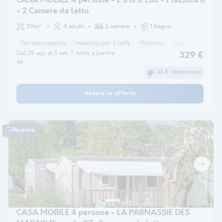
CASA MOBILE 4 persone - L'Iris d'Eau - Piazzola 6
- 2 Camere da letto
29m²
4 adulti
2 camere
1 bagno
Terrazza coperta
macchina per il caffè
Poltrona
congelatore
fr
Dal 29 ago al 5 set, 7 notti, a partire
329 €
da
33 € rimborsato
Vedere le offerte
Recente
CASA MOBILE 4 persone - LA PARNASSIE DES