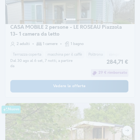
CASA MOBILE 2 persone - LE ROSEAU Piazzola
13- 1 camera da letto
2 adulti
1 camere
1 bagno
Terrazza coperta
macchina per il caffè
Poltrona
congelatore
fr
Dal 30 ago al 6 set, 7 notti, a partire
284,71 €
da
29 € rimborsato
Vedere le offerte
Nuovo