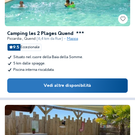
Camping les 2 Plages Quend
★★★
Piccardia
,
Quend
(6,4 km da Rue)
Mappa
9.5
Eccezionale
Situato nel cuore della Baia della Somme.
5 km dalle spiagge.
Piscina interna riscaldata.
Vedi altre disponibilità