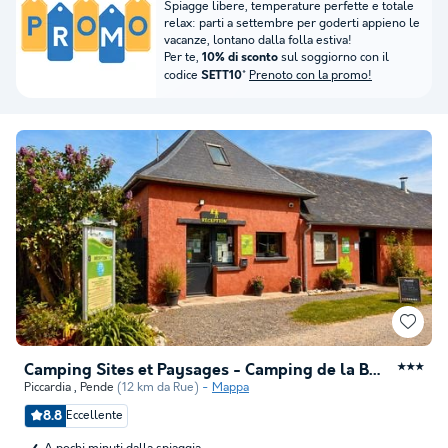
Spiagge libere, temperature perfette e totale
relax: parti a settembre per goderti appieno le
vacanze, lontano dalla folla estiva!
Per te,
sul soggiorno con il
10% di sconto
codice
*
Prenoto con la promo!
SETT10
Camping Sites et Paysages - Camping de la Baie
★★★
Piccardia
,
Pende
(12 km da Rue)
Mappa
8.8
Eccellente