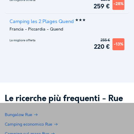
-28%
259 €
★★★
Camping les 2 Plages Quend
Francia
-
Piccardia
-
Quend
255 €
La migliore offerta
-13%
220 €
Le ricerche più frequenti -
Rue
Bungalow Rue
Camping economico Rue