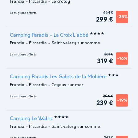
Francia
-
Piccardia
-
Le crotoy
464 €
La migliore offerta
-35%
299 €
★★★★
Camping Paradis - La Croix L'abbé
Francia
-
Piccardia
-
Saint valery sur somme
381 €
La migliore offerta
-16%
319 €
★★★
Camping Paradis Les Galets de la Mollière
Francia
-
Piccardia
-
Cayeux sur mer
296 €
La migliore offerta
-19%
239 €
★★★★
Camping Le Walric
Francia
-
Piccardia
-
Saint valery sur somme
361 €
La migliore offerta