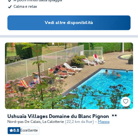
A pochi minuti dalla spiaggia
Calma e relax
Vedi altre disponibilità
Ushuaïa Villages Domaine du Blanc Pignon
★★
Nord-pas De Calais
,
La Calotterie
(22,2 km da Rue)
Mappa
8.8
Eccellente