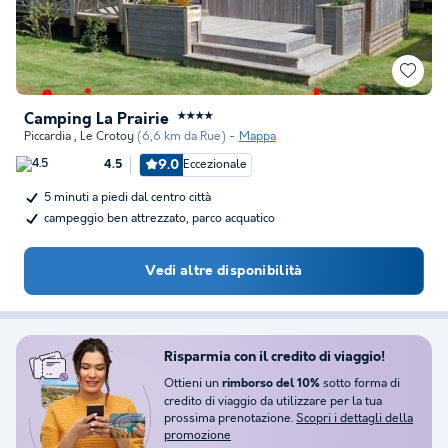
Camping La Prairie
★★★★
Piccardia
,
Le Crotoy
(6,6 km da Rue)
Mappa
9.0
Eccezionale
4.5
5 minuti a piedi dal centro città
campeggio ben attrezzato, parco acquatico
Vedi altre disponibilità
Risparmia con il credito di viaggio!
Ottieni un
sotto forma di
rimborso del 10%
credito di viaggio da utilizzare per la tua
prossima prenotazione.
Scopri i dettagli della
promozione