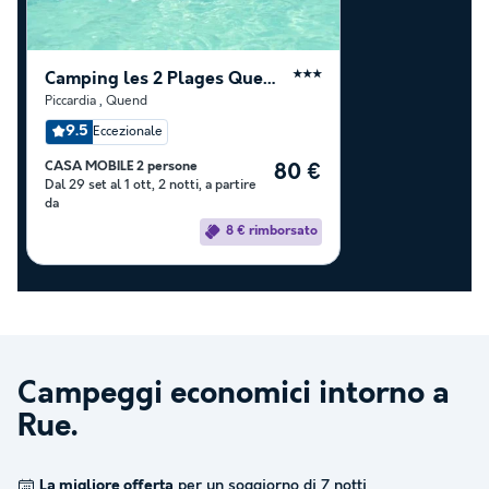
Camping les 2 Plages Quend
★★★
Piccardia
,
Quend
9.5
Eccezionale
CASA MOBILE 2 persone
80 €
Dal 29 set al 1 ott, 2 notti, a partire
da
8 € rimborsato
Campeggi economici intorno a
Rue
.
La migliore offerta
per un soggiorno di 7 notti