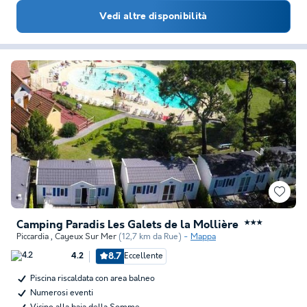
Vedi altre disponibilità
Camping Paradis Les Galets de la Mollière
★★★
Piccardia
,
Cayeux Sur Mer
(12,7 km da Rue)
Mappa
8.7
Eccellente
4.2
Piscina riscaldata con area balneo
Numerosi eventi