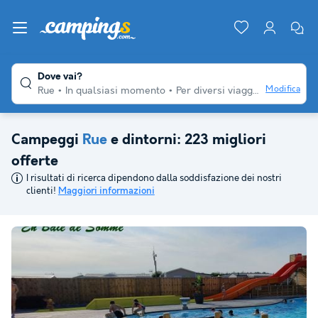
Dove vai?
Modifica
Rue
In qualsiasi momento
Per diversi viaggiatori
Qualsi
Campeggi
Rue
e dintorni: 223 migliori
offerte
I risultati di ricerca dipendono dalla soddisfazione dei nostri
clienti!
Maggiori informazioni