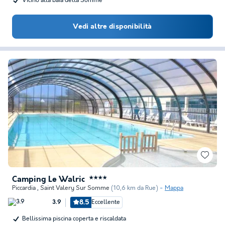
Vicino alla baia della Somme
Vedi altre disponibilità
Camping Le Walric
★★★★
Piccardia
,
Saint Valery Sur Somme
(10,6 km da Rue)
Mappa
8.5
Eccellente
3.9
Bellissima piscina coperta e riscaldata