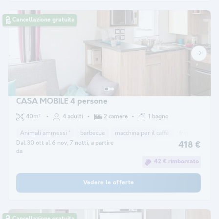
Cancellazione gratuita
CASA MOBILE 4 persone
40m²
4 adulti
2 camere
1 bagno
Animali ammessi *
barbecue
macchina per il caffè
frigorifero
Dal 30 ott al 6 nov, 7 notti, a partire
418 €
da
42 € rimborsato
Vedere le offerte
Cancellazione gratuita