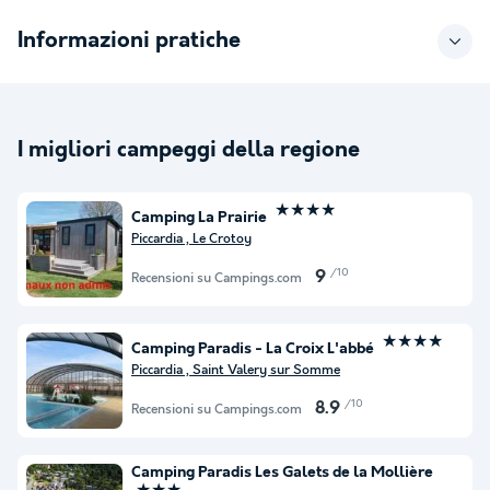
Informazioni pratiche
I migliori campeggi della regione
★★★★
Camping La Prairie
Piccardia , Le Crotoy
/10
9
Recensioni su Campings.com
★★★★
Camping Paradis - La Croix L'abbé
Piccardia , Saint Valery sur Somme
/10
8.9
Recensioni su Campings.com
Camping Paradis Les Galets de la Mollière