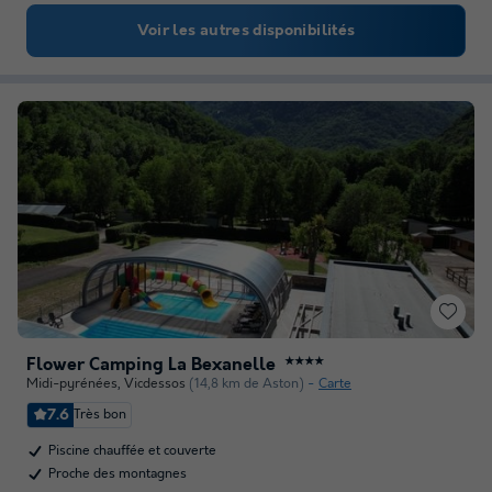
Voir les autres disponibilités
Flower Camping La Bexanelle
★★★★
Midi-pyrénées
,
Vicdessos
(14,8 km de Aston)
Carte
7.6
Très bon
Piscine chauffée et couverte
Proche des montagnes