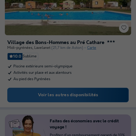
Village des Bons-Hommes au Pré Cathare
★★★
Midi-pyrénées
,
Lavelanet
(21,7 km de Aston)
Carte
10.0
Sublime
Piscine extérieure semi-olympique
Activités sur place et aux alentours
Au pied des Pyrénées
Voir les autres disponibilités
Faites des économies avec le crédit
voyage !
Profitez d'un remboursement garanti de 10%