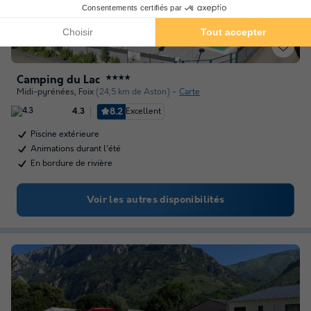
Camping du Lac
★★★★
Midi-pyrénées
,
Foix
(24,5 km de Aston)
Carte
8.2
Excellent
4.3
Piscine extérieure
Animations durant l'été
En bordure de rivière
Voir les autres disponibilités