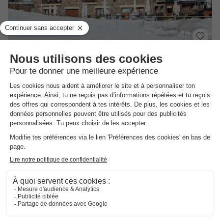
Pierre & Vacances Résidence Andorra La Tulipa
Andorre
,
Arans
(24,8 km de Aston)
Carte
Station de ski Ordino Arcalis à 10km de…
Appartements chaleureux et équipés avec…
Service de petit-déjeuner, bar et restaurant…
Voir les autres disponibilités