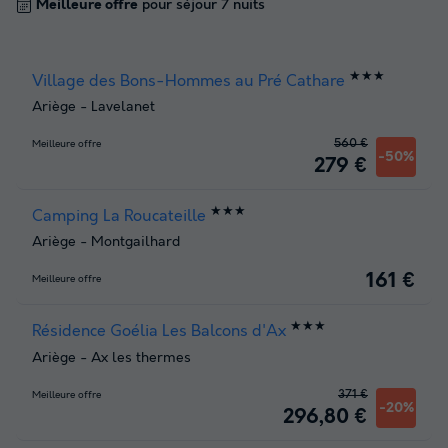
Meilleure offre
pour séjour 7 nuits
★★★
Village des Bons-Hommes au Pré Cathare
Ariège
-
Lavelanet
560 €
Meilleure offre
-50%
279 €
★★★
Camping La Roucateille
Ariège
-
Montgailhard
161 €
Meilleure offre
★★★
Résidence Goélia Les Balcons d'Ax
Ariège
-
Ax les thermes
371 €
Meilleure offre
-20%
296,80 €