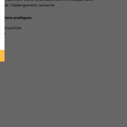
ils de l'hébergement concerné.
mations pratiques
e conseillée
ion