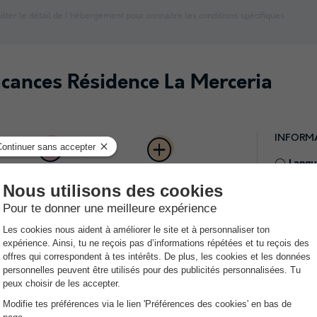
lter le détail de l'hébergement pour connaitre les conditions spécifiques
acances Résidence La Merceria
INFORM
Langue
rée
Activités de
Appartements
Anglais, 
montagne et
confortables de 4 à
commerces à
6 personnes
proximité
Parki
Sur pl
nce La Merceria bénéficie d'un emplacement
Anim
0 mètres de l’entrée principale de Grandvalira
, le
Animaux 
fiter des joies de la neige. Le quartier offre un
Le nombr