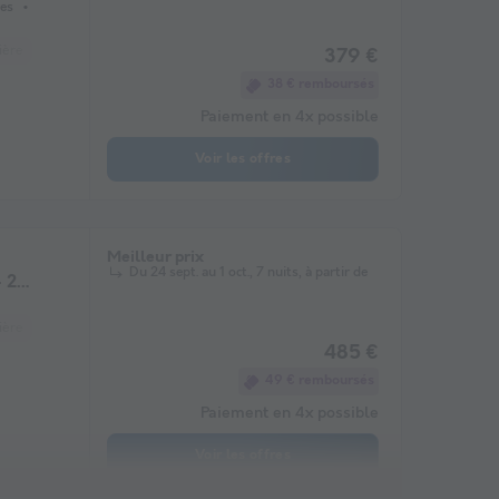
es
ière
Lave-vaisselle
Télévision
379 €
38 € remboursés
Paiement en 4x possible
Voir les offres
Meilleur prix
Du 24 sept. au 1 oct., 7 nuits, à partir de
 2
ière
Lave-vaisselle
Télévision
485 €
49 € remboursés
Paiement en 4x possible
Voir les offres