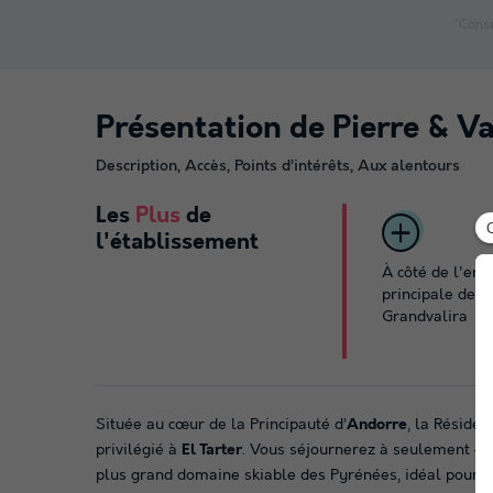
*Consu
Présentation de Pierre & V
Description, Accès, Points d’intérêts, Aux alentours
Les
Plus
de
l'établissement
À côté de l'ent
principale de
Grandvalira
Située au cœur de la Principauté d’
Andorre
, la Réside
privilégié à
El Tarter
. Vous séjournerez à seulement
85
plus grand domaine skiable des Pyrénées, idéal pour pro