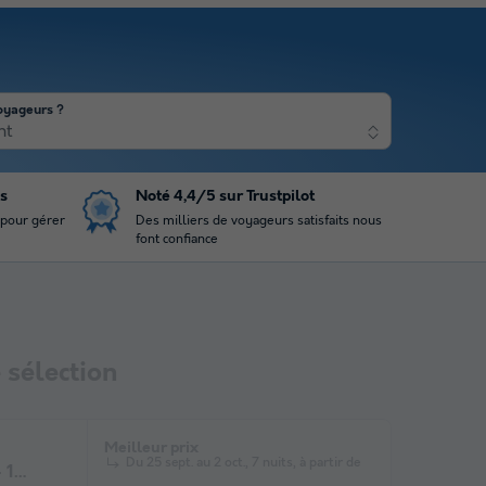
oyageurs ?
nt
is
Noté 4,4/5 sur Trustpilot
 pour gérer
Des milliers de voyageurs satisfaits nous
font confiance
sélection
Meilleur prix
Du 25 sept. au 2 oct., 7 nuits, à partir de
 1