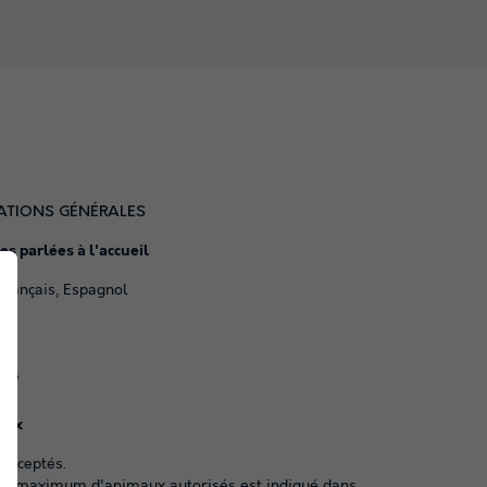
ATIONS GÉNÉRALES
s parlées à l'accueil
Français, Espagnol
ng
ace
aux
acceptés.
e maximum d'animaux autorisés est indiqué dans