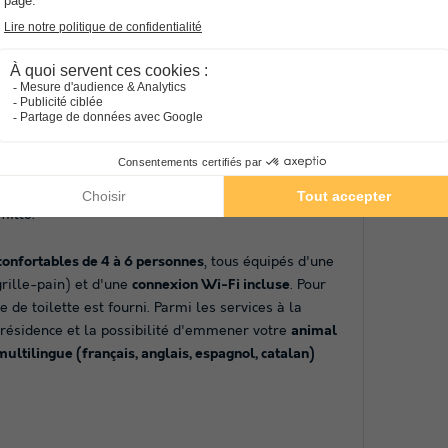
s de proximité
, vous permettant de tout faire à
les déta
as d'une piscine sur place, le cadre majestueux des
l pour votre séjour hivernal.
Infor
Voitur
es
casiers à skis
pour faciliter votre organisation
Récept
uvrir une multitude d'activités sportives comme le
NRA :
 Pour une expérience unique, laissez-vous tenter par
nneigés d'Andorre. Notez que l'établissement
d'animations ni de clubs enfants sur place, mais la
mille.
onfortables de 4 à 6 personnes
, tous équipés d'une
rille-pain) et d'une
connexion Wi-Fi incluse
. Pour
e de toilette est fourni. Parmi les services à la
 résidence et la possibilité d'emmener votre
animal
multilingue (français, anglais, espagnol, catalan)