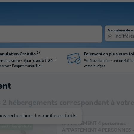
À combien de v
Indiffére
nnulation Gratuite ⁽¹⁾
Paiement en plusieurs fo
nulez votre séjour jusqu'à J-30 et
Profitez du paiement en 4 fois
servez l'esprit tranquille !
votre budget
ent
s
2
hébergements correspondant à votre 
us recherchons les meilleurs tarifs
APPARTEMENT 4 personnes -
nnulation gratuite
APPARTEMENT 4 PERSONNES -