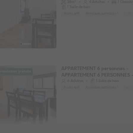
CHAMBRE
38m²
4 Adultes
1 Chambr
1 Salle de bain
Accès wifi
Animaux autorisés *
Cafet
APPARTEMENT 6 personnes -
nnulation gratuite
APPARTEMENT 6 PERSONNES -
CHAMBRES
6 Adultes
1 Salle de bain
Accès wifi
Animaux autorisés *
Cafet