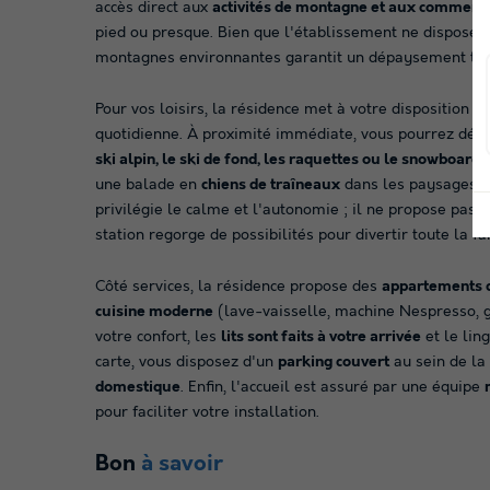
accès direct aux
activités de montagne et aux commerce
pied ou presque. Bien que l'établissement ne dispose p
montagnes environnantes garantit un dépaysement tota
Pour vos loisirs, la résidence met à votre disposition d
quotidienne. À proximité immédiate, vous pourrez déco
ski alpin, le ski de fond, les raquettes ou le snowboard
.
une balade en
chiens de traîneaux
dans les paysages e
privilégie le calme et l'autonomie ; il ne propose pas 
station regorge de possibilités pour divertir toute la fa
Côté services, la résidence propose des
appartements c
cuisine moderne
(lave-vaisselle, machine Nespresso, g
votre confort, les
lits sont faits à votre arrivée
et le ling
carte, vous disposez d'un
parking couvert
au sein de la
domestique
. Enfin, l'accueil est assuré par une équipe
pour faciliter votre installation.
Bon
à savoir