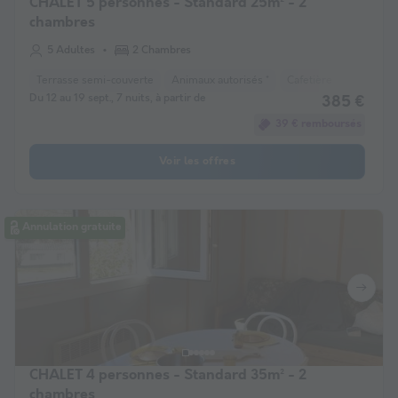
CHALET 5 personnes - Standard 25m² - 2
chambres
5 Adultes
2 Chambres
Terrasse semi-couverte
Animaux autorisés *
Cafetière
Réfrigéra
Du 12 au 19 sept., 7 nuits, à partir de
385 €
39 € remboursés
Voir les offres
Annulation gratuite
CHALET 4 personnes - Standard 35m² - 2
chambres