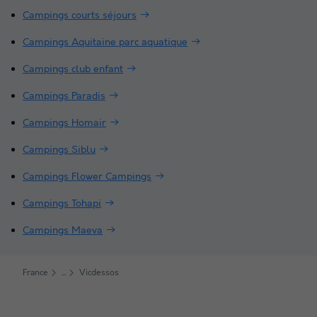
Campings courts séjours
Campings Aquitaine parc aquatique
Campings club enfant
Campings Paradis
Campings Homair
Campings Siblu
Campings Flower Campings
Campings Tohapi
Campings Maeva
France
Vicdessos