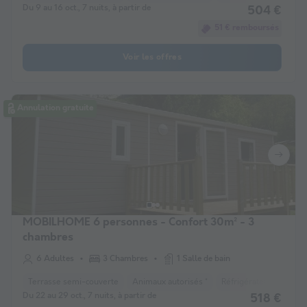
Du 9 au 16 oct., 7 nuits, à partir de
504 €
51 € remboursés
Voir les offres
Annulation gratuite
MOBILHOME 6 personnes - Confort 30m² - 3
chambres
6 Adultes
3 Chambres
1 Salle de bain
Terrasse semi-couverte
Animaux autorisés *
Réfrigérateur
Chau
Du 22 au 29 oct., 7 nuits, à partir de
518 €