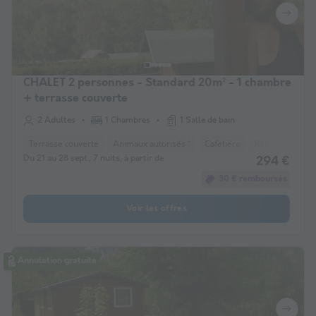
CHALET 2 personnes - Standard 20m² - 1 chambre
+ terrasse couverte
2 Adultes
1 Chambres
1 Salle de bain
Terrasse couverte
Animaux autorisés *
Cafetière
Réfrigérateur
Du 21 au 28 sept., 7 nuits, à partir de
294 €
30 € remboursés
Voir les offres
Annulation gratuite