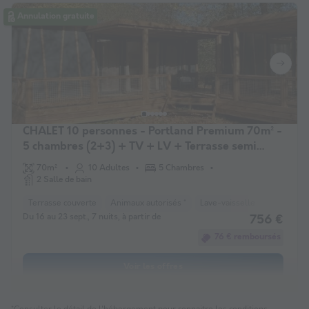
Annulation gratuite
CHALET 10 personnes - Portland Premium 70m² -
5 chambres (2+3) + TV + LV + Terrasse semi
couverte
70m²
10 Adultes
5 Chambres
2 Salle de bain
Terrasse couverte
Animaux autorisés *
Lave-vaisselle
Réfrigérat
Du 16 au 23 sept., 7 nuits, à partir de
756 €
76 € remboursés
Voir les offres