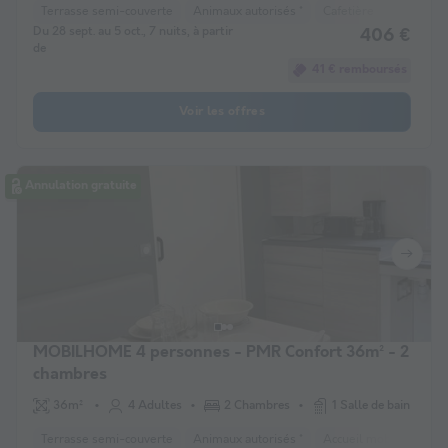
Terrasse semi-couverte
Animaux autorisés *
Cafetière
Réfrigéra
Du 28 sept. au 5 oct., 7 nuits, à partir
406 €
de
41 € remboursés
Voir les offres
Annulation gratuite
MOBILHOME 4 personnes - PMR Confort 36m² - 2
chambres
36m²
4 Adultes
2 Chambres
1 Salle de bain
Terrasse semi-couverte
Animaux autorisés *
Accueil mobilité rédui