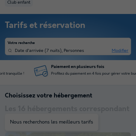
Club enfant
Tarifs et réservation
Votre recherche
Date d'arrivée
(
7 nuits
),
Personnes
Modifier
Paiement en plusieurs fois
Profitez du paiement en 4 fois pour gérer votre budget
Choisissez votre hébergement
Les
16
hébergements correspondant
à votre sélection
Nous recherchons les meilleurs tarifs