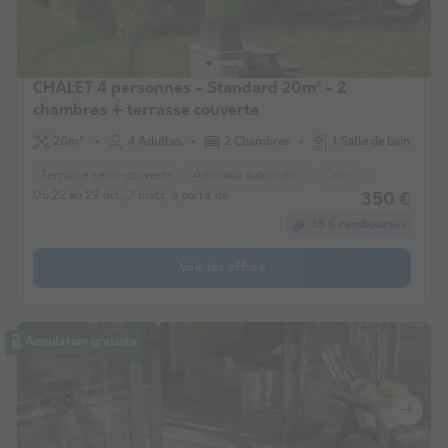
CHALET 4 personnes - Standard 20m² - 2
chambres + terrasse couverte
20m²
4 Adultes
2 Chambres
1 Salle de bain
Terrasse semi-couverte
Animaux autorisés *
Cafetière
Réfrigéra
Du 22 au 29 oct., 7 nuits, à partir de
350 €
35 € remboursés
Voir les offres
Annulation gratuite