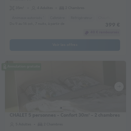
35m²
4 Adultes
2 Chambres
Animaux autorisés *
Cafetière
Réfrigérateur
Chauffage
Micro
Du 9 au 16 oct., 7 nuits, à partir de
399 €
40 € remboursés
Voir les offres
Annulation gratuite
CHALET 5 personnes - Confort 30m² - 2 chambres
5 Adultes
2 Chambres