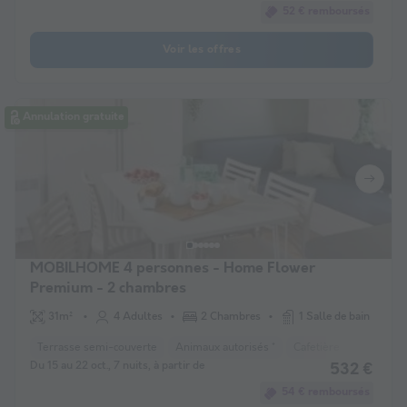
52 € remboursés
Voir les offres
Annulation gratuite
MOBILHOME 4 personnes - Home Flower
Premium - 2 chambres
31m²
4 Adultes
2 Chambres
1 Salle de bain
Terrasse semi-couverte
Animaux autorisés *
Cafetière
Lave-vais
Du 15 au 22 oct., 7 nuits, à partir de
532 €
54 € remboursés