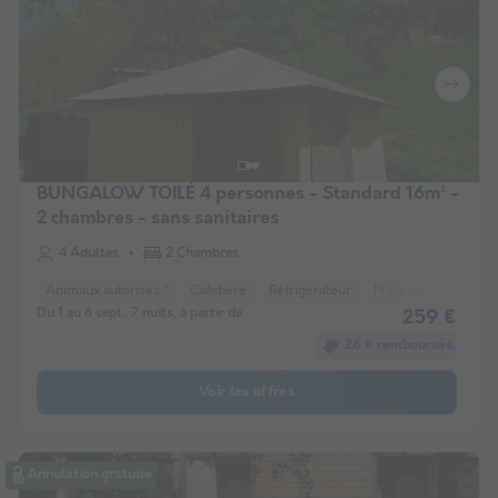
BUNGALOW TOILÉ 4 personnes - Standard 16m² -
2 chambres - sans sanitaires
4 Adultes
2 Chambres
Animaux autorisés *
Cafetière
Réfrigérateur
Place de parking
Du 1 au 8 sept., 7 nuits, à partir de
259 €
26 € remboursés
Voir les offres
Annulation gratuite