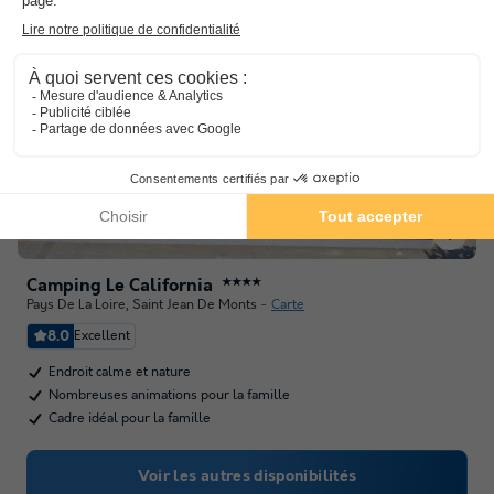
Camping Le California
★★★★
Pays De La Loire
,
Saint Jean De Monts
Carte
8.0
Excellent
Endroit calme et nature
Nombreuses animations pour la famille
Cadre idéal pour la famille
Voir les autres disponibilités