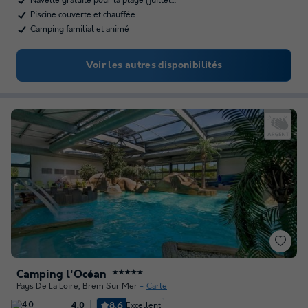
Navette gratuite pour la plage (juillet…
Piscine couverte et chauffée
Camping familial et animé
Voir les autres disponibilités
Camping l'Océan
★★★★★
Pays De La Loire
,
Brem Sur Mer
Carte
8.6
Excellent
4.0