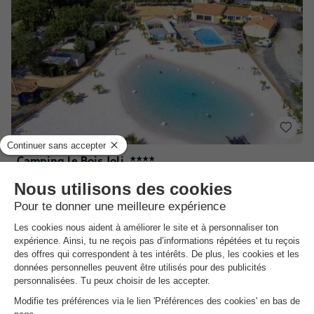
Camping le Bois Joli
★★★★
Pays De La Loire
,
Bois De Cene
Carte
8.8
Excellent
3.8
A 20 km de l’île Noirmoutier
Très convivial, idéal pour des vacances…
Niché dans un endroit calme et naturel
Voir les autres disponibilités