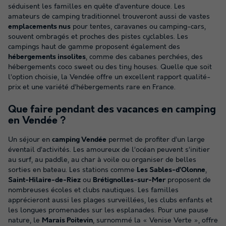
séduisent les familles en quête d’aventure douce. Les
amateurs de camping traditionnel trouveront aussi de vastes
emplacements nus
pour tentes, caravanes ou camping-cars,
souvent ombragés et proches des pistes cyclables. Les
campings haut de gamme proposent également des
hébergements insolites
, comme des cabanes perchées, des
hébergements coco sweet ou des tiny houses. Quelle que soit
l’option choisie, la Vendée offre un excellent rapport qualité-
prix et une variété d’hébergements rare en France.
Que faire pendant des vacances en camping
en Vendée ?
Un séjour en
camping Vendée
permet de profiter d’un large
éventail d’activités. Les amoureux de l’océan peuvent s’initier
au surf, au paddle, au char à voile ou organiser de belles
sorties en bateau. Les stations comme
Les Sables-d’Olonne
,
Saint-Hilaire-de-Riez
ou
Brétignolles-sur-Mer
proposent de
nombreuses écoles et clubs nautiques. Les familles
apprécieront aussi les plages surveillées, les clubs enfants et
les longues promenades sur les esplanades. Pour une pause
nature, le
Marais Poitevin
, surnommé la « Venise Verte », offre