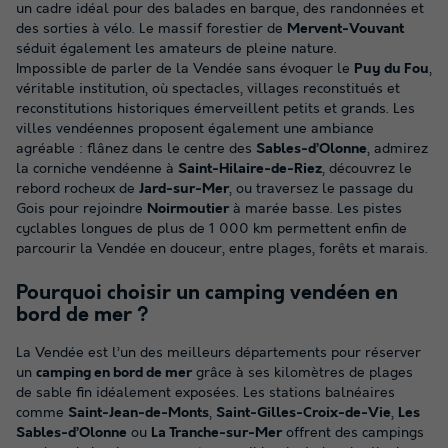
un cadre idéal pour des balades en barque, des randonnées et
des sorties à vélo. Le massif forestier de
Mervent-Vouvant
séduit également les amateurs de pleine nature.
Impossible de parler de la Vendée sans évoquer le
Puy du Fou
,
véritable institution, où spectacles, villages reconstitués et
reconstitutions historiques émerveillent petits et grands. Les
villes vendéennes proposent également une ambiance
agréable : flânez dans le centre des
Sables-d’Olonne
, admirez
la corniche vendéenne à
Saint-Hilaire-de-Riez
, découvrez le
rebord rocheux de
Jard-sur-Mer
, ou traversez le passage du
Gois pour rejoindre
Noirmoutier
à marée basse. Les pistes
cyclables longues de plus de 1 000 km permettent enfin de
parcourir la Vendée en douceur, entre plages, forêts et marais.
Pourquoi choisir un camping vendéen en
bord de mer ?
La Vendée est l’un des meilleurs départements pour réserver
un
camping en bord de mer
grâce à ses kilomètres de plages
de sable fin idéalement exposées. Les stations balnéaires
comme
Saint-Jean-de-Monts
,
Saint-Gilles-Croix-de-Vie
,
Les
Sables-d’Olonne
ou
La Tranche-sur-Mer
offrent des campings