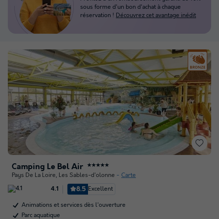
sous forme d'un bon d'achat à chaque
réservation !
Découvrez cet avantage inédit
Camping Le Bel Air
★★★★★
Pays De La Loire
,
Les Sables-d'olonne
Carte
8.5
Excellent
4.1
Animations et services dès l'ouverture
Parc aquatique