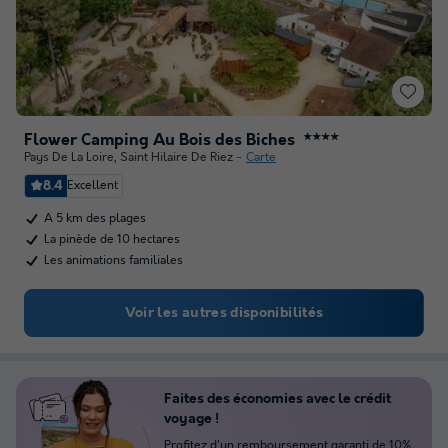
Flower Camping Au Bois des Biches
★★★★
Pays De La Loire
,
Saint Hilaire De Riez
Carte
8.4
Excellent
A 5 km des plages
La pinède de 10 hectares
Les animations familiales
Voir les autres disponibilités
Faites des économies avec le crédit
voyage !
Profitez d'un remboursement garanti de 10%