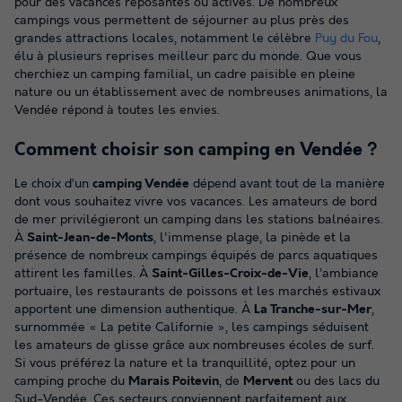
pour des vacances reposantes ou actives. De nombreux
campings vous permettent de séjourner au plus près des
grandes attractions locales, notamment le célèbre
Puy du Fou
,
élu à plusieurs reprises meilleur parc du monde. Que vous
cherchiez un camping familial, un cadre paisible en pleine
nature ou un établissement avec de nombreuses animations, la
Vendée répond à toutes les envies.
Comment choisir son camping en Vendée ?
Le choix d’un
camping Vendée
dépend avant tout de la manière
dont vous souhaitez vivre vos vacances. Les amateurs de bord
de mer privilégieront un camping dans les stations balnéaires.
À
Saint-Jean-de-Monts
, l'immense plage, la pinède et la
présence de nombreux campings équipés de parcs aquatiques
attirent les familles. À
Saint-Gilles-Croix-de-Vie
, l’ambiance
portuaire, les restaurants de poissons et les marchés estivaux
apportent une dimension authentique. À
La Tranche-sur-Mer
,
surnommée « La petite Californie », les campings séduisent
les amateurs de glisse grâce aux nombreuses écoles de surf.
Si vous préférez la nature et la tranquillité, optez pour un
camping proche du
Marais Poitevin
, de
Mervent
ou des lacs du
Sud-Vendée. Ces secteurs conviennent parfaitement aux