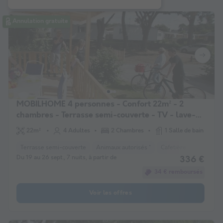
Annulation gratuite
MOBILHOME 4 personnes - Confort 22m² - 2
chambres - Terrasse semi-couverte - TV - lave-
vaisselle
22m²
4 Adultes
2 Chambres
1 Salle de bain
Terrasse semi-couverte
Animaux autorisés *
Cafetière
Lave-vais
Du 19 au 26 sept., 7 nuits, à partir de
336 €
34 € remboursés
Voir les offres