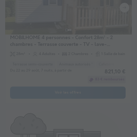
MOBILHOME 4 personnes - Confort 28m² - 2
chambres - Terrasse couverte - TV - lave-
vaisselle
28m²
4 Adultes
2 Chambres
1 Salle de bain
Terrasse semi-couverte
Animaux autorisés *
Cafetière
Lave-vais
Du 22 au 29 août, 7 nuits, à partir de
821,10 €
83 € remboursés
Voir les offres