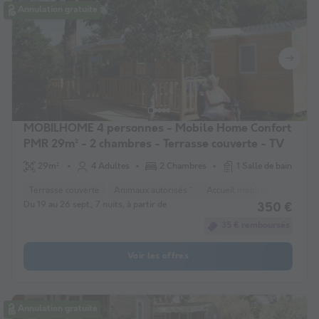
Annulation gratuite
MOBILHOME 4 personnes - Mobile Home Confort
PMR 29m² - 2 chambres - Terrasse couverte - TV
29m²
4 Adultes
2 Chambres
1 Salle de bain
Terrasse couverte
Animaux autorisés *
Accueil mobilité réduite
C
Du 19 au 26 sept., 7 nuits, à partir de
350 €
35 € remboursés
Voir les offres
Annulation gratuite