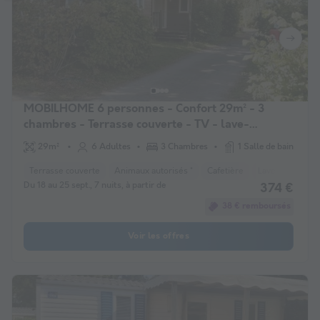
MOBILHOME 6 personnes - Confort 29m² - 3
chambres - Terrasse couverte - TV - lave-
vaisselle
29m²
6 Adultes
3 Chambres
1 Salle de bain
Terrasse couverte
Animaux autorisés *
Cafetière
Lave-vaisselle
Du 18 au 25 sept., 7 nuits, à partir de
374 €
38 € remboursés
Voir les offres