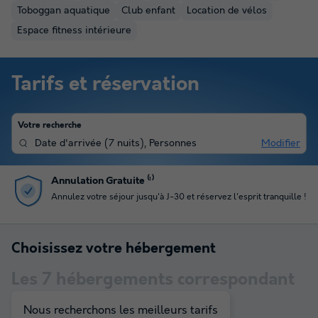
Toboggan aquatique
Club enfant
Location de vélos
Espace fitness intérieure
Tarifs et réservation
Votre recherche
Date d'arrivée
(
7 nuits
),
Personnes
Modifier
Paiement en plusieurs fois
Profitez du paiement en 4 fois pour gérer votre budget
Choisissez votre hébergement
Les
7
hébergements correspondant
à votre sélection
Nous recherchons les meilleurs tarifs