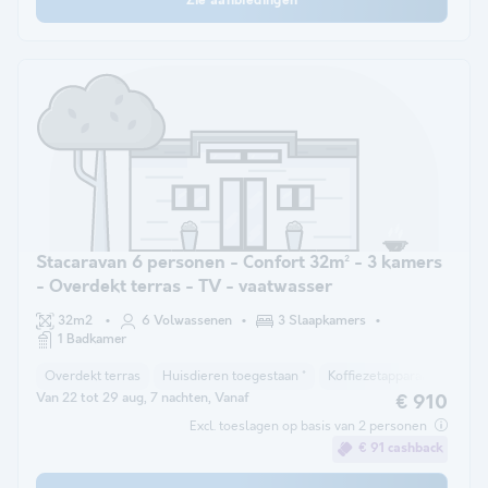
Zie aanbiedingen
Stacaravan 6 personen - Confort 32m² - 3 kamers
- Overdekt terras - TV - vaatwasser
32m2
6 Volwassenen
3 Slaapkamers
1 Badkamer
Overdekt terras
Huisdieren toegestaan *
Koffiezetapparaat
Vaat
Van 22 tot 29 aug, 7 nachten, Vanaf
€ 910
Excl. toeslagen op basis van 2 personen
€ 91 cashback