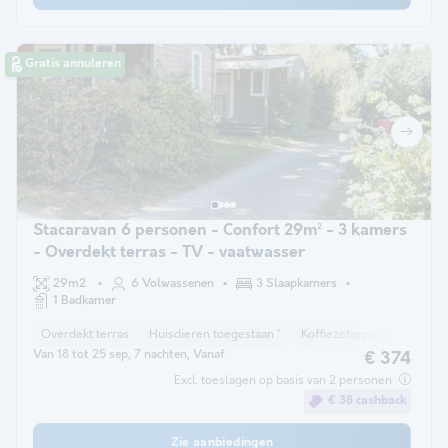
Gratis annuleren
Stacaravan 6 personen - Confort 29m² - 3 kamers
- Overdekt terras - TV - vaatwasser
29m2
6 Volwassenen
3 Slaapkamers
1 Badkamer
Overdekt terras
Huisdieren toegestaan *
Koffiezetapparaat
Vaat
Van 18 tot 25 sep, 7 nachten, Vanaf
€ 374
Excl. toeslagen op basis van 2 personen
€ 38 cashback
Zie aanbiedingen