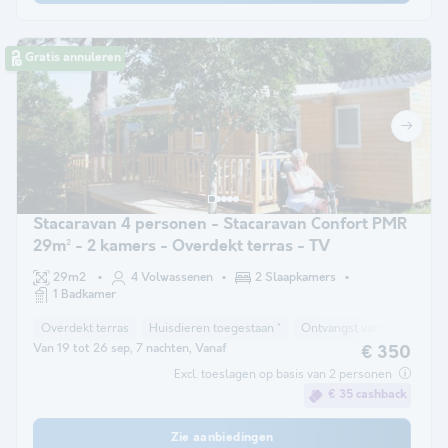
Gratis annuleren
Stacaravan 4 personen - Stacaravan Confort PMR
29m² - 2 kamers - Overdekt terras - TV
29m2
4 Volwassenen
2 Slaapkamers
1 Badkamer
Overdekt terras
Huisdieren toegestaan *
Ontvangst van verminderde
Van 19 tot 26 sep, 7 nachten, Vanaf
€ 350
Excl. toeslagen op basis van 2 personen
€ 35 cashback
Zie aanbiedingen