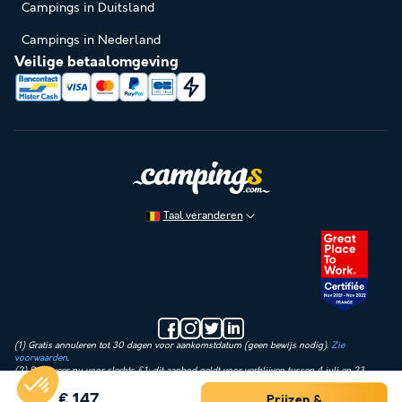
Campings in Duitsland
Campings in Nederland
Veilige betaalomgeving
Taal veranderen
(1) Gratis annuleren tot 30 dagen voor aankomstdatum (geen bewijs nodig).
Zie
voorwaarden
.
(2) Reserveer nu voor slechts €1: dit aanbod geldt voor verblijven tussen 4 juli en 23
augustus 2026. Vandaag betaal je alleen een aanbetaling van €1 op de huurprijs.
Administratie-, verzekerings- en verwerkingskosten worden direct verrekend. Het restant
€ 147
Prijzen &