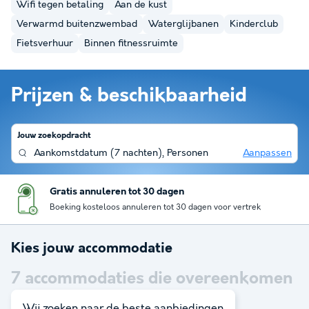
Wifi tegen betaling
Aan de kust
Verwarmd buitenzwembad
Waterglijbanen
Kinderclub
Fietsverhuur
Binnen fitnessruimte
Prijzen & beschikbaarheid
Jouw zoekopdracht
Aankomstdatum
(
7 nachten
),
Personen
Aanpassen
Gratis annuleren tot 30 dagen
Boeking kosteloos annuleren tot 30 dagen voor vertrek
Kies jouw accommodatie
7
accommodaties die overeenkomen
met je zoekopdracht
Wij zoeken naar de beste aanbiedingen