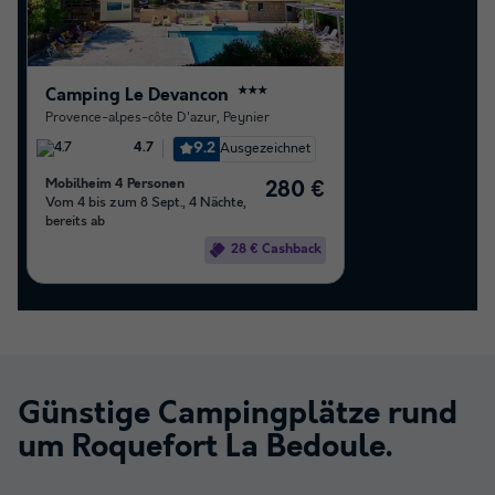
Camping Le Devancon
★★★
Provence-alpes-côte D'azur
,
Peynier
9.2
Ausgezeichnet
4.7
Mobilheim 4 Personen
280 €
Vom 4 bis zum 8 Sept., 4 Nächte,
bereits ab
28 € Cashback
Günstige Campingplätze rund
um
Roquefort La Bedoule
.