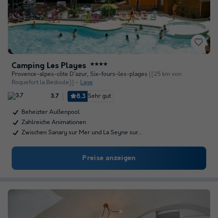
Camping Les Playes
★★★★
Provence-alpes-côte D'azur
,
Six-fours-les-plages
((25 km von
Roquefort la Bedoule))
Lage
8.3
Sehr gut
3.7
Beheizter Außenpool
Zahlreiche Animationen
Zwischen Sanary sur Mer und La Seyne sur…
Preise anzeigen