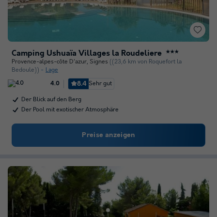
Camping Ushuaïa Villages la Roudeliere
★★★
Provence-alpes-côte D'azur
,
Signes
((23,6 km von Roquefort la
Bedoule))
Lage
8.4
Sehr gut
4.0
Der Blick auf den Berg
Der Pool mit exotischer Atmosphäre
Preise anzeigen