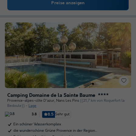
Preise anzeigen
Camping Domaine de la Sainte Baume
★★★★
Provence-alpes-côte D'azur
,
Nans Les Pins
((21,7 km von Roquefort la
Bedoule))
Lage
8.5
Sehr gut
3.8
Ein schöner Wasserkomplex
die wunderschöne Grüne Provence in der Region…