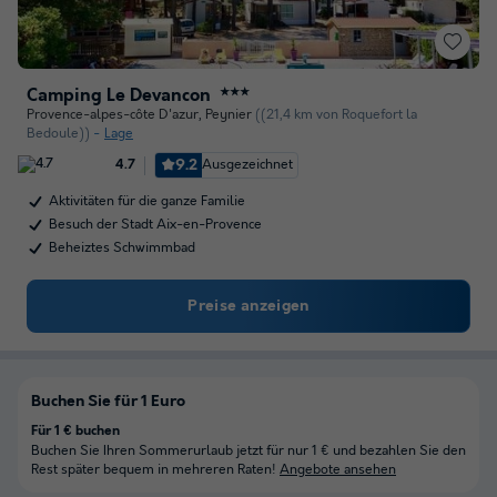
Camping Le Devancon
★★★
Provence-alpes-côte D'azur
,
Peynier
((21,4 km von Roquefort la
Bedoule))
Lage
9.2
Ausgezeichnet
4.7
Aktivitäten für die ganze Familie
Besuch der Stadt Aix-en-Provence
Beheiztes Schwimmbad
Preise anzeigen
Buchen Sie für 1 Euro
Für 1 € buchen
Buchen Sie Ihren Sommerurlaub jetzt für nur 1 € und bezahlen Sie den
Rest später bequem in mehreren Raten!
Angebote ansehen