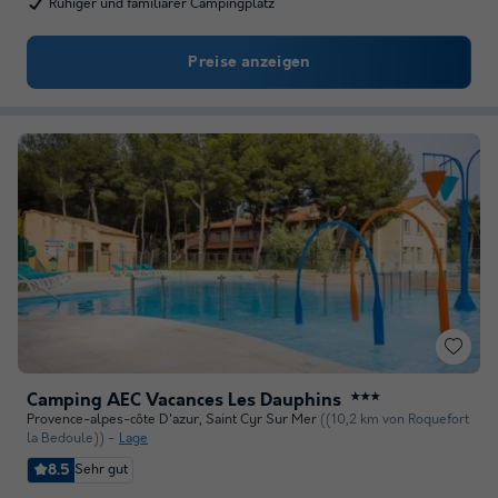
Ruhiger und familiärer Campingplatz
Preise anzeigen
Camping AEC Vacances Les Dauphins
★★★
Provence-alpes-côte D'azur
,
Saint Cyr Sur Mer
((10,2 km von Roquefort
la Bedoule))
Lage
8.5
Sehr gut