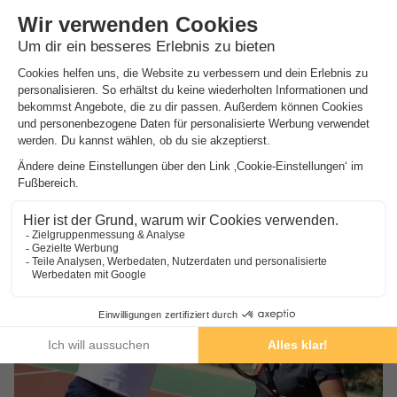
Pierre & Vacances Résidence Bandol Port
★★
Provence-alpes-côte D'azur
,
Bandol
((18,7 km von Roquefort la
Bedoule))
Lage
Tagesausflug nach Marseille
Nur 450 Meter vom Strand entfernt
Im Herzen der Côte d'Azur
Preise anzeigen