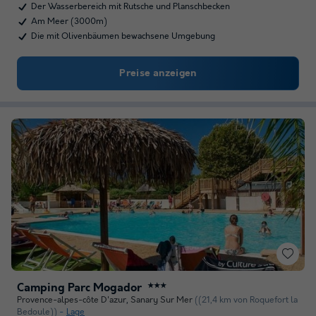
Der Wasserbereich mit Rutsche und Planschbecken
Am Meer (3000m)
Die mit Olivenbäumen bewachsene Umgebung
Preise anzeigen
Camping Parc Mogador
★★★
Provence-alpes-côte D'azur
,
Sanary Sur Mer
((21,4 km von Roquefort la
Bedoule))
Lage