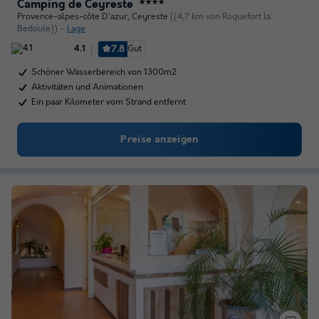
Camping de Ceyreste
★★★★
Provence-alpes-côte D'azur
,
Ceyreste
((4,7 km von Roquefort la
Bedoule))
Lage
7.8
Gut
4.1
Schöner Wasserbereich von 1300m2
Aktivitäten und Animationen
Ein paar Kilometer vom Strand entfernt
Preise anzeigen