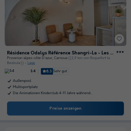
Résidence Odalys Référence Shangri-La - Les Hauts de Cassis
★★★
Provence-alpes-côte D'azur
,
Carnoux
((2,9 km von Roquefort la
Bedoule))
Lage
8.3
Sehr gut
3.4
Außenpool
Multisportplatz
Die Animationen Kinderclub 4-11 Jahre während…
Preise anzeigen