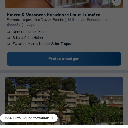
Pierre & Vacances Résidence Louis Lumière
Provence-alpes-côte D'azur
,
Bandol
((18,5 km von Roquefort la
Bedoule))
Lage
Unmittelbar am Meer
Blick auf den Hafen
Zwischen Marseille und Saint-Tropez
Preise anzeigen