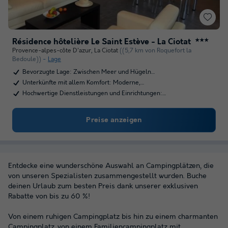
Résidence hôtelière Le Saint Estève - La Ciotat
★★★
Provence-alpes-côte D'azur
,
La Ciotat
((5,7 km von Roquefort la
Bedoule))
Lage
Bevorzugte Lage: Zwischen Meer und Hügeln…
Unterkünfte mit allem Komfort: Moderne,…
Hochwertige Dienstleistungen und Einrichtungen:…
Preise anzeigen
Entdecke eine wunderschöne Auswahl an Campingplätzen, die
von unseren Spezialisten zusammengestellt wurden. Buche
deinen Urlaub zum besten Preis dank unserer exklusiven
Rabatte von bis zu 60 %!
Von einem ruhigen Campingplatz bis hin zu einem charmanten
Campingplatz, von einem Familiencampingplatz mit