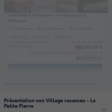
LANDHAUS 8 Personen - Ferienhaus 6/8
Personen
8 Erwachsene
1 Schlafzimmer
1 Badezimmer
Kühlschrank
Gartenmöbel
Mikrowelle
Vom 26 Aug. bis zum 2 Sept., 7
572 €
Regulärer Preis:
Nächte, bereits ab
383,88 €
-32%
Ohne Aufpreis auf der Grundlage von 2 Personen
39 € Cashback
Angebote anzeigen
*Sieh dir die Unterkunftsdetails für die spezifischen Bedingungen an.
Präsentation von Village vacances - La
Petite Pierre