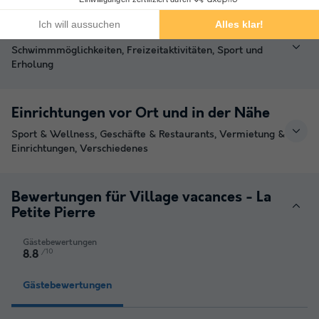
Angebotene Aktivitäten und Animation
Schwimmmöglichkeiten, Freizeitaktivitäten, Sport und
Erholung
Einrichtungen vor Ort und in der Nähe
Sport & Wellness, Geschäfte & Restaurants, Vermietung &
Einrichtungen, Verschiedenes
Bewertungen für Village vacances - La
Petite Pierre
Gästebewertungen
/10
8.8
Gästebewertungen