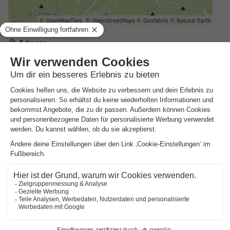
Adresse
37 route d'Ingwiller - 67290 La Petite Pierre, Frankreich
ALLGEMEINE INFORMATIONEN
Datum und Öffnungszeiten
Geöffnet von 6 April bis 26 Oktober
Gesprochene Sprachen an der Rezeption
Französisch
Praktische Informationen
NRA (Vermietungsregistrierungsnummer):