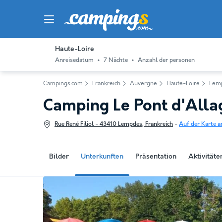
Haute-Loire
Anreisedatum
7 Nächte
Anzahl der personen
Campings.com
Frankreich
Auvergne
Haute-Loire
Lem
Camping Le Pont d'All
Rue René Filiol - 43410 Lempdes, Frankreich
-
Auf der Karte a
Bilder
Unterkunften
Präsentation
Aktivität