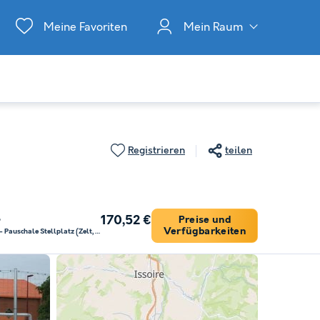
Meine Favoriten
Mein Raum
Registrieren
teilen
170,52 €
Preise und
b
Verfügbarkeiten
Stellplatz - Pauschale Stellplatz (Zelt, Wohnwagen oder Wohnmobil / Strom)