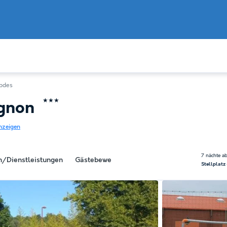
pdes
★★★
agnon
nzeigen
7 nächte a
en/Dienstleistungen
Gästebewertungen
Informationen