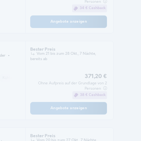
Personen
34 € Cashback
Angebote anzeigen
Bester Preis
Vom 21 bis zum 28 Okt., 7 Nächte,
der
bereits ab
371,20 €
Kühlschrank
Gartenmöbel
Mikrowelle
Backofen
Parkplatz
Ohne Aufpreis auf der Grundlage von 2
Personen
38 € Cashback
Angebote anzeigen
Bester Preis
Vom 20 bis zum 27 Okt., 7 Nächte,