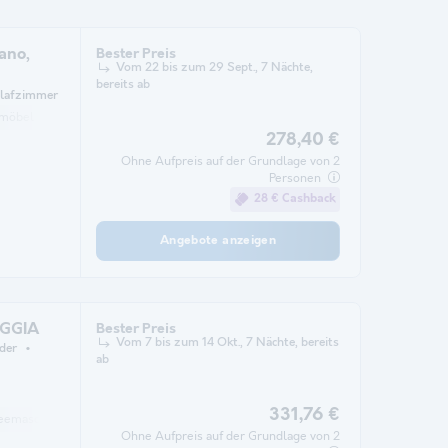
ano,
Bester Preis
Vom 22 bis zum 29 Sept., 7 Nächte,
bereits ab
hlafzimmer
nmöbel
Mikrowelle
Parkplatz
278,40 €
Ohne Aufpreis auf der Grundlage von 2
Personen
28 € Cashback
Angebote anzeigen
OGGIA
Bester Preis
Vom 7 bis zum 14 Okt., 7 Nächte, bereits
der
ab
331,76 €
feemaschine
Kühlschrank
Gartenmöbel
Heizung
Mikrowelle
Parkpl
Ohne Aufpreis auf der Grundlage von 2