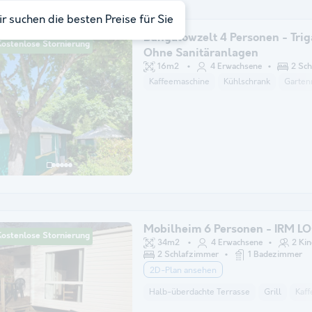
r suchen die besten Preise für Sie
Bungalowzelt 4 Personen - Trig
Kostenlose Stornierung
Ohne Sanitäranlagen
16m2
4 Erwachsene
2 Sc
Kaffeemaschine
Kühlschrank
Garte
Mobilheim 6 Personen - IRM L
Kostenlose Stornierung
34m2
4 Erwachsene
2 Kin
2 Schlafzimmer
1 Badezimmer
2D-Plan ansehen
Halb-überdachte Terrasse
Grill
Kaf