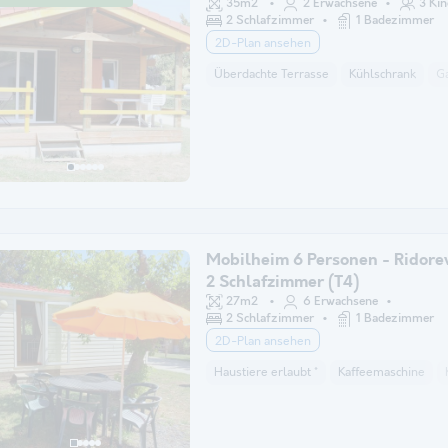
35m2
2 Erwachsene
3 Kin
2 Schlafzimmer
1 Badezimmer
2D-Plan ansehen
Überdachte Terrasse
Kühlschrank
G
Mobilheim 6 Personen - Ridore
2 Schlafzimmer (T4)
27m2
6 Erwachsene
2 Schlafzimmer
1 Badezimmer
2D-Plan ansehen
Haustiere erlaubt *
Kaffeemaschine