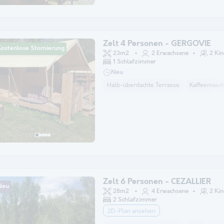
Zelt 4 Personen - GERGOVIE
Kostenlose Stornierung
23m2
2 Erwachsene
2 Kin
1 Schlafzimmer
Neu
Halb-überdachte Terrasse
Kaffeemasch
Zelt 6 Personen - CEZALLIER
Neu
28m2
4 Erwachsene
2 Kin
2 Schlafzimmer
2D-Plan ansehen