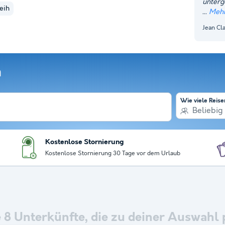
unterg
eih
Mehr
Jean Cla
n
Wie viele Reis
Beliebig
Kostenlose Stornierung
Kostenlose Stornierung 30 Tage vor dem Urlaub
e
8
Unterkünfte, die zu deiner Auswahl 