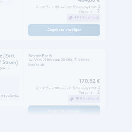
484,88 €
feemaschine
Gefrierschrank
Kühlschrank
Gartenmöbel
Mikrowelle
Ohne Aufpreis auf der Grundlage von 2
Personen
49 € Cashback
Angebote anzeigen
z (Zelt,
Bester Preis
Vom 21 bis zum 28 Okt., 7 Nächte,
 Strom)
bereits ab
gen
170,52 €
Ohne Aufpreis auf der Grundlage von 2
Personen
re (optional) Kühlschrank
18 € Cashback
Angebote anzeigen