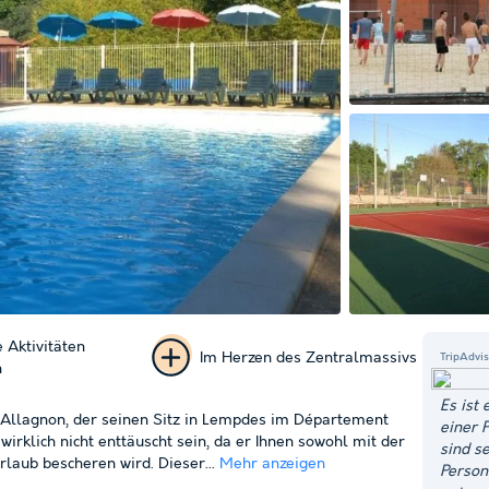
 Aktivitäten
Im Herzen des Zentralmassivs
TripAdvi
n
+ 41
Es ist
d'Allagnon, der seinen Sitz in Lempdes im Département
einer P
Fotos
rklich nicht enttäuscht sein, da er Ihnen sowohl mit der
sind s
rlaub bescheren wird. Dieser...
Mehr anzeigen
Person