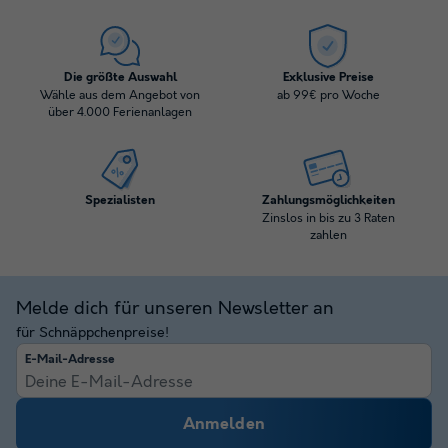
Die größte Auswahl
Exklusive Preise
Wähle aus dem Angebot von
ab 99€ pro Woche
über 4.000 Ferienanlagen
Spezialisten
Zahlungsmöglichkeiten
Zinslos in bis zu 3 Raten
zahlen
Melde dich für unseren Newsletter an
für Schnäppchenpreise!
E-Mail-Adresse
Anmelden