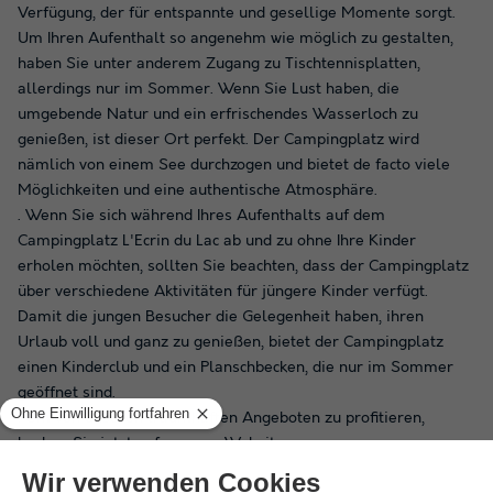
Verfügung, der für entspannte und gesellige Momente sorgt.
Um Ihren Aufenthalt so angenehm wie möglich zu gestalten,
haben Sie unter anderem Zugang zu Tischtennisplatten,
allerdings nur im Sommer. Wenn Sie Lust haben, die
umgebende Natur und ein erfrischendes Wasserloch zu
genießen, ist dieser Ort perfekt. Der Campingplatz wird
nämlich von einem See durchzogen und bietet de facto viele
Möglichkeiten und eine authentische Atmosphäre.
. Wenn Sie sich während Ihres Aufenthalts auf dem
Campingplatz L'Ecrin du Lac ab und zu ohne Ihre Kinder
erholen möchten, sollten Sie beachten, dass der Campingplatz
über verschiedene Aktivitäten für jüngere Kinder verfügt.
Damit die jungen Besucher die Gelegenheit haben, ihren
Urlaub voll und ganz zu genießen, bietet der Campingplatz
einen Kinderclub und ein Planschbecken, die nur im Sommer
geöffnet sind.
. Um von unseren traumhaften Angeboten zu profitieren,
buchen Sie jetzt auf unserer Website.