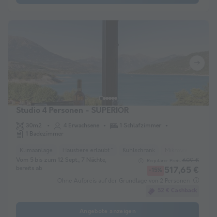
Studio 4 Personen - SUPERIOR
30m2
4 Erwachsene
1 Schlafzimmer
1 Badezimmer
Klimaanlage
Haustiere erlaubt *
Kühlschrank
Mikrowelle
Fer
Vom 5 bis zum 12 Sept., 7 Nächte,
609 €
Regulärer Preis:
bereits ab
517,65 €
-15%
Ohne Aufpreis auf der Grundlage von 2 Personen
52 € Cashback
Angebote anzeigen