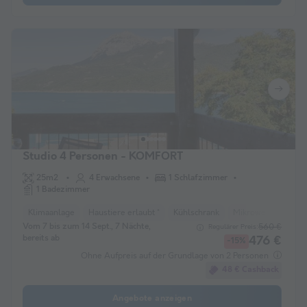
Studio 4 Personen - KOMFORT
25m2
4 Erwachsene
1 Schlafzimmer
1 Badezimmer
Klimaanlage
Haustiere erlaubt *
Kühlschrank
Mikrowelle
Fer
Vom 7 bis zum 14 Sept., 7 Nächte,
560 €
Regulärer Preis:
bereits ab
476 €
-15%
Ohne Aufpreis auf der Grundlage von 2 Personen
48 € Cashback
Angebote anzeigen