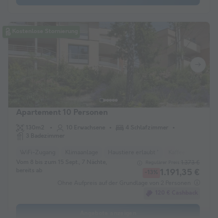
Kostenlose Stornierung
Apartement 10 Personen
130m2
10 Erwachsene
4 Schlafzimmer
3 Badezimmer
WiFi-Zugang
Klimaanlage
Haustiere erlaubt *
Kaffeemaschine
Vom 8 bis zum 15 Sept., 7 Nächte,
1.373 €
Regulärer Preis:
bereits ab
1.191,35 €
-13%
Ohne Aufpreis auf der Grundlage von 2 Personen
120 € Cashback
Angebote anzeigen