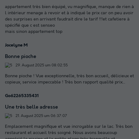
appartement très bien équipé, vu magnifique, manque de rien à
l intérieur menage à revoir et à indiqué le prix car on peu avoir
des surprises en arrivant faudrait dire le tarif !!!et cafetiere à
spécifié que c est senseo
mais sinon appartement top
Jocelyne M
Bonne pioche
29. August 2025 um 08:02:55
Bonne pioche ! Vue exceptionnelle, très bon accueil, délicieux et
copieux, service impeccable ! Très bon rapport qualité prix…
Go62265335431
Une très belle adresse
21. August 2025 um 06:37:07
Emplacement magnifique et vue incroyable sur le lac. Très bon
restaurant et accueil très soigné. Nous avons beaucoup