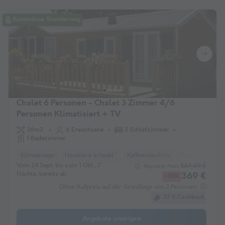
Kostenlose Stornierung
Chalet 6 Personen - Chalet 3 Zimmer 4/6
Personen Klimatisiert + TV
36m2
6 Erwachsene
2 Schlafzimmer
1 Badezimmer
Klimaanlage
Haustiere erlaubt *
Kaffeemaschine
Kühlschrank
Vom 24 Sept. bis zum 1 Okt., 7
567,69 €
Regulärer Preis:
Nächte, bereits ab
369 €
-35%
Ohne Aufpreis auf der Grundlage von 2 Personen
37 € Cashback
Angebote anzeigen