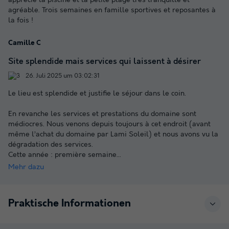
apprécié la piscine et la petite plage très tranquille et
agréable. Trois semaines en famille sportives et reposantes à
la fois !
Camille C
Site splendide mais services qui laissent à désirer
26. Juli 2025 um 03:02:31
Le lieu est splendide et justifie le séjour dans le coin.
En revanche les services et prestations du domaine sont
médiocres. Nous venons depuis toujours à cet endroit (avant
même l’achat du domaine par Lami Soleil) et nous avons vu la
dégradation des services.
Cette année : première semaine
...
Mehr dazu
Praktische Informationen