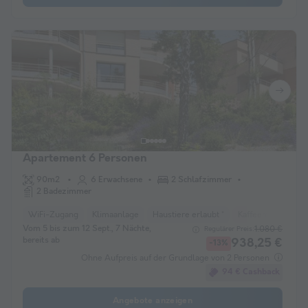
Apartement 6 Personen
90m2
6 Erwachsene
2 Schlafzimmer
2 Badezimmer
WiFi-Zugang
Klimaanlage
Haustiere erlaubt *
Kaffeemaschine
Vom 5 bis zum 12 Sept., 7 Nächte,
1.080 €
Regulärer Preis:
bereits ab
938,25 €
-13%
Ohne Aufpreis auf der Grundlage von 2 Personen
94 € Cashback
Angebote anzeigen