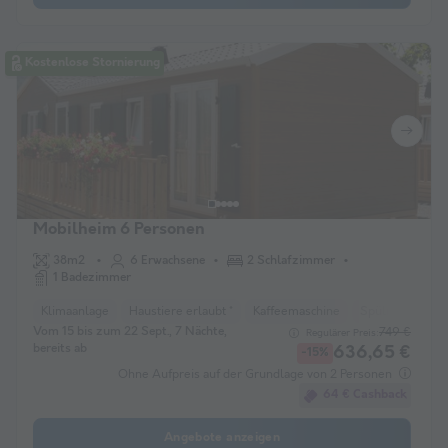
Kostenlose Stornierung
Mobilheim 6 Personen
38m2
6 Erwachsene
2 Schlafzimmer
1 Badezimmer
Klimaanlage
Haustiere erlaubt *
Kaffeemaschine
Spülmaschine
Vom 15 bis zum 22 Sept., 7 Nächte,
749 €
Regulärer Preis:
bereits ab
636,65 €
-15%
Ohne Aufpreis auf der Grundlage von 2 Personen
64 € Cashback
Angebote anzeigen