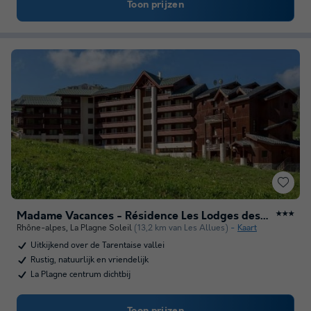
Toon prijzen
Madame Vacances - Résidence Les Lodges des Alpages
★★★
Rhône-alpes
,
La Plagne Soleil
(13,2 km van Les Allues)
Kaart
Uitkijkend over de Tarentaise vallei
Rustig, natuurlijk en vriendelijk
La Plagne centrum dichtbij