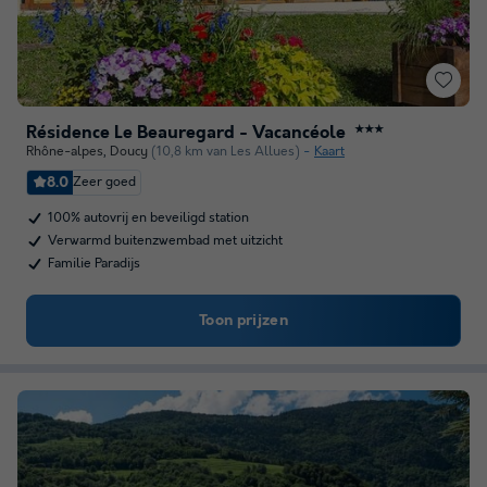
Résidence Le Beauregard - Vacancéole
★★★
Rhône-alpes
,
Doucy
(10,8 km van Les Allues)
Kaart
8.0
Zeer goed
100% autovrij en beveiligd station
Verwarmd buitenzwembad met uitzicht
Familie Paradijs
Toon prijzen