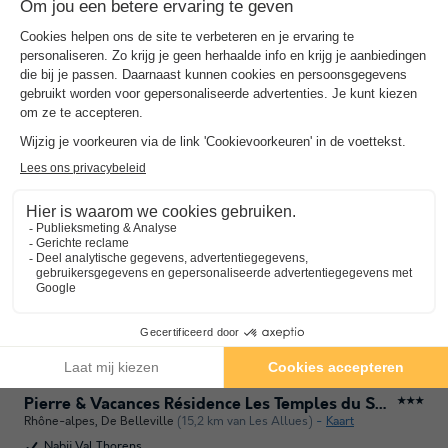
Rhône-alpes
,
Saint François Longchamp
(15,8 km van Les Allues)
Kaart
Strategische locatie
In de buurt van Balneo Centrum
Toon prijzen
Pierre & Vacances Résidence Les Temples du Soleil
★★★
Rhône-alpes
,
De Belleville
(15,2 km van Les Allues)
Kaart
Nabij Val Thorens