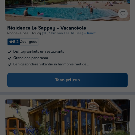
Résidence Le Sappey - Vacancéole
Rhône-alpes
,
Doucy
(10,7 km van Les Allues)
Kaart
8.2
Zeer goed
Dichtbij winkels en restaurants
Grandioos panorama
Een gezondere vakantie in harmonie met de…
Toon prijzen