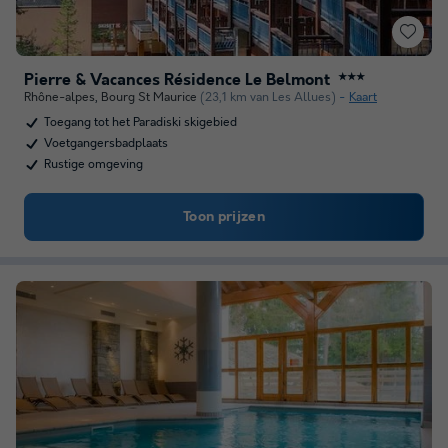
Pierre & Vacances Résidence Le Belmont
★★★
Rhône-alpes
,
Bourg St Maurice
(23,1 km van Les Allues)
Kaart
Toegang tot het Paradiski skigebied
Voetgangersbadplaats
Rustige omgeving
Toon prijzen