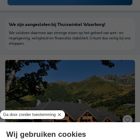
We zijn aangesloten bij Thuiswinkel Waarborg!
We voldoen daarmee aan strenge eisen op het gebied van wet- en
regelgeving, veiligheid en financiële stabiliteit. U kunt dus veilig bij ons
shoppen.
Résidence Goélia Le Rond Point des Pistes
★★★