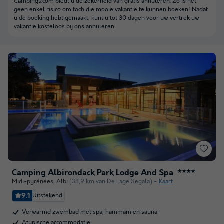
Campings.com biedt u de zekerheid van gratis annuleren. Zo is het
geen enkel risico om toch die mooie vakantie te kunnen boeken! Nadat
u de boeking hebt gemaakt, kunt u tot 30 dagen voor uw vertrek uw
vakantie kosteloos bij ons annuleren.
Camping Albirondack Park Lodge And Spa
★★★★
Midi-pyrénées
,
Albi
(38,9 km van De Lage Segala)
Kaart
9.1
Uitstekend
Verwarmd zwembad met spa, hammam en sauna
Atypische accommodatie