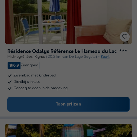
Résidence Odalys Référence Le Hameau du Lac
★★★
Midi-pyrénées
,
Rignac
(20,2 km van De Lage Segala)
Kaart
8.9
Zeer goed
Zwembad met kinderbad
Dichtbij winkels
Genoeg te doen in de omgeving
Toon prijzen