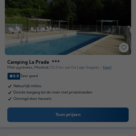
Camping La Prade
★★★
Midi-pyrénées
,
Montirat
(12,5 km van De Lage Segala)
Kaart
8.8
Zeer goed
Natuurlijk milieu
Directe toegang tot de rivier met privéstranden
Omringd door heuvels
Toon prijzen