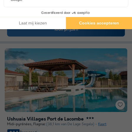
Rustige en schaduwrijke camping
In het hart van de Tarn, in het hart van…
Dichtbij verschillende elektrische stations
Toon prijzen
Ushuaia Villages Port de Lacombe
★★★
Midi-pyrénées
,
Flagnac
(38,1 km van De Lage Segala)
Kaart