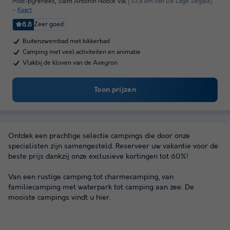
Midi-pyrénées
,
Saint Antonin Noble Val
(33,8 km van De Lage Segala)
Kaart
8.8
Zeer goed
Buitenzwembad met kikkerbad
Camping met veel activiteiten en animatie
Vlakbij de kloven van de Aveyron
Toon prijzen
Ontdek een prachtige selectie campings die door onze
specialisten zijn samengesteld. Reserveer uw vakantie voor de
beste prijs dankzij onze exclusieve kortingen tot 60%!
Van een rustige camping tot charmecamping, van
familiecamping met waterpark tot camping aan zee. De
mooiste campings vindt u hier.