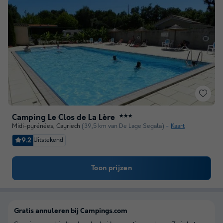
Camping Le Clos de La Lère
★★★
Midi-pyrénées
,
Cayriech
(39,5 km van De Lage Segala)
Kaart
9.2
Uitstekend
Toon prijzen
Gratis annuleren bij Campings.com