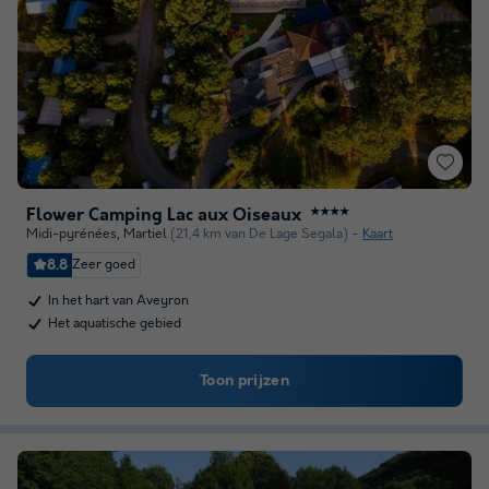
Flower Camping Lac aux Oiseaux
★★★★
Midi-pyrénées
,
Martiel
(21,4 km van De Lage Segala)
Kaart
8.8
Zeer goed
In het hart van Aveyron
Het aquatische gebied
Toon prijzen