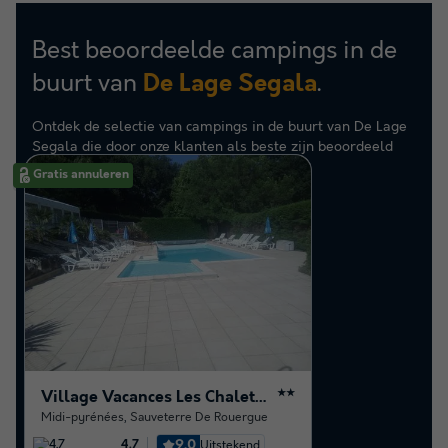
Best beoordeelde campings in de
buurt van
.
De Lage Segala
Ontdek de selectie van campings in de buurt van De Lage
Segala die door onze klanten als beste zijn beoordeeld
Gratis annuleren
Village Vacances Les Chalets de la Gazonne
★★
Midi-pyrénées
,
Sauveterre De Rouergue
9.0
Uitstekend
4.7