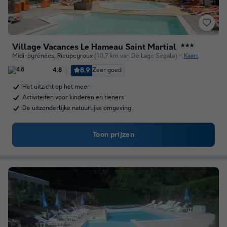
Village Vacances Le Hameau Saint Martial
★★★
Midi-pyrénées
,
Rieupeyroux
(10,7 km van De Lage Segala)
Kaart
8.9
Zeer goed
4.8
Het uitzicht op het meer
Activiteiten voor kinderen en tieners
De uitzonderlijke natuurlijke omgeving
Toon prijzen