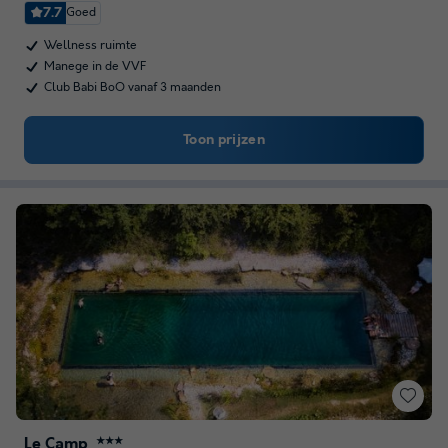
7.7
Goed
Wellness ruimte
Manege in de VVF
Club Babi BoO vanaf 3 maanden
Toon prijzen
Le Camp
★★★