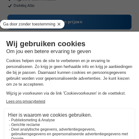
Dichtbij Albi
Toon prijzen
Flower Camping Le Soleil des Bastides
★★★
Midi-pyrénées
,
Cahuzac Sur Vere
(36,3 km van De Lage Segala)
Kaart
8.9
Zeer goed
4.6