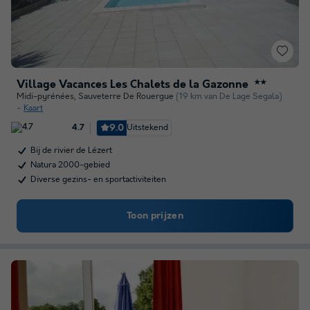
Village Vacances Les Chalets de la Gazonne
★★
Midi-pyrénées
,
Sauveterre De Rouergue
(19 km van De Lage Segala)
Kaart
9.0
Uitstekend
4.7
Bij de rivier de Lézert
Natura 2000-gebied
Diverse gezins- en sportactiviteiten
Toon prijzen