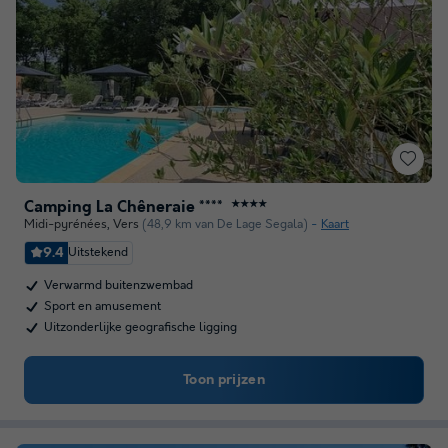
Camping La Chêneraie ****
★★★★
Midi-pyrénées
,
Vers
(48,9 km van De Lage Segala)
Kaart
9.4
Uitstekend
Verwarmd buitenzwembad
Sport en amusement
Uitzonderlijke geografische ligging
Toon prijzen