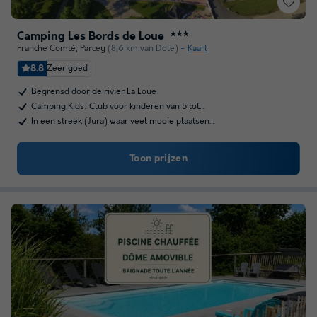
Camping Les Bords de Loue
★★★
Franche Comté
,
Parcey
(8,6 km van Dole)
Kaart
8.8
Zeer goed
Begrensd door de rivier La Loue
Camping Kids: Club voor kinderen van 5 tot…
In een streek (Jura) waar veel mooie plaatsen…
Toon prijzen