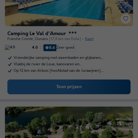
Camping Le Val d'Amour
★★★
Franche Comté
,
Ounans
(17,8 km van Dole)
Kaart
8.6
Zeer goed
4.0
Vriendelijke camping met zwembaden en glijbanen,…
Vlakbij de rivier de Loue, kanovaren en…
Op 12 km van Arbois (hoofdstad van de Jurawijnen),…
Toon prijzen