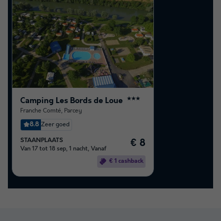
Camping Les Bords de Loue
★★★
Franche Comté
,
Parcey
8.8
Zeer goed
STAANPLAATS
€ 8
Van 17 tot 18 sep, 1 nacht, Vanaf
€ 1 cashback