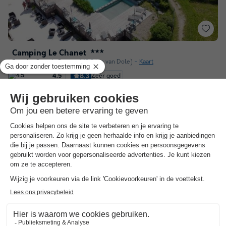
Camping Le Chanet
★★★
Franche Comté
,
Ornans
(48,3 km van Dole)
Kaart
8.3
Zeer goed
4.5
Genesteld in het hart van de natuur
Een ruime keuze aan activiteiten voor gezinnen,…
Een waaier van diensten voor een comfortabel…
Toon prijzen
Gratis annuleren bij Campings.com
Campings.com biedt u de zekerheid van gratis annuleren. Zo is het
geen enkel risico om toch die mooie vakantie te kunnen boeken! Nadat
u de boeking hebt gemaakt, kunt u tot 30 dagen voor uw vertrek uw
vakantie kosteloos bij ons annuleren.