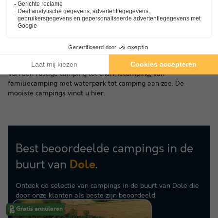
Ontdek een prachtige selectie campings die door onze
specialisten zijn samengesteld. Reserveer uw vakantie voor de
beste prijs dankzij onze exclusieve kortingen tot 60%!
Van een rustige camping tot charmecamping, van
familiecamping met waterpark tot camping aan zee. De
mooiste campings vindt u hier.
Best beoordeelde campings in de
buurt van
.
Dole
Ontdek de selectie van campings in de buurt van Dole die
door onze klanten als beste zijn beoordeeld
Gratis annuleren