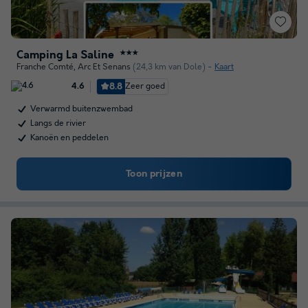
Camping La Saline
★★★
Franche Comté
,
Arc Et Senans
(24,3 km van Dole)
Kaart
8.8
Zeer goed
4.6
Verwarmd buitenzwembad
Langs de rivier
Kanoën en peddelen
Toon prijzen