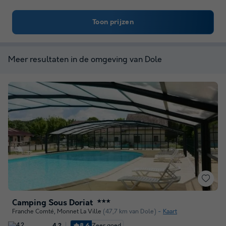
Toon prijzen
Meer resultaten in de omgeving van Dole
Camping Sous Doriat
★★★
Franche Comté
,
Monnet La Ville
(47,7 km van Dole)
Kaart
8.6
Zeer goed
4.2