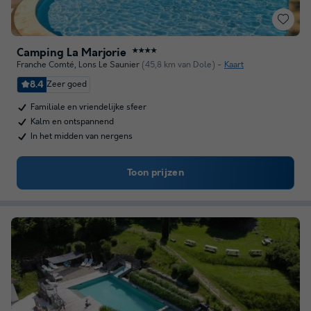
Camping La Marjorie
★★★★
Franche Comté
,
Lons Le Saunier
(45,8 km van Dole)
Kaart
8.4
Zeer goed
Familiale en vriendelijke sfeer
Kalm en ontspannend
In het midden van nergens
Toon prijzen