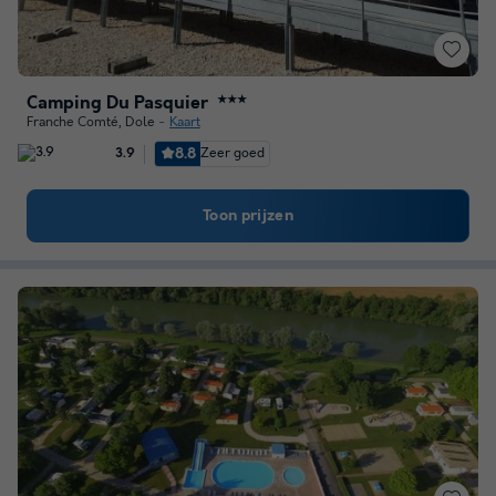
Camping Du Pasquier
★★★
Franche Comté
,
Dole
Kaart
8.8
Zeer goed
3.9
Toon prijzen