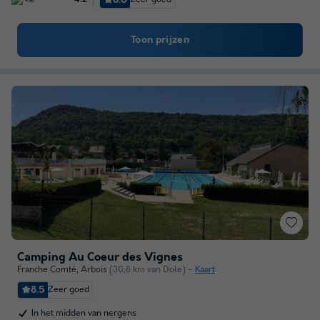
Toon prijzen
Camping Au Coeur des Vignes
Franche Comté
,
Arbois
(30,8 km van Dole)
Kaart
8.5
Zeer goed
In het midden van nergens