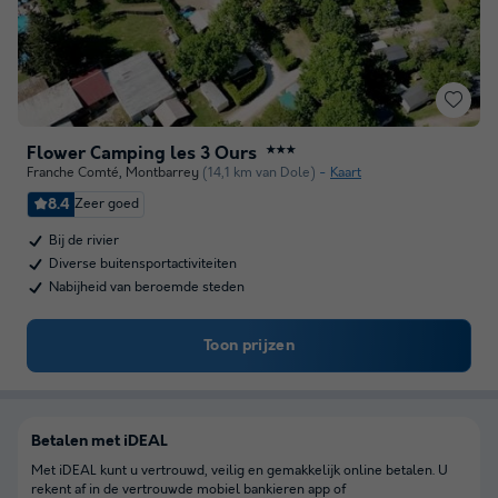
Flower Camping les 3 Ours
★★★
Franche Comté
,
Montbarrey
(14,1 km van Dole)
Kaart
8.4
Zeer goed
Bij de rivier
Diverse buitensportactiviteiten
Nabijheid van beroemde steden
Toon prijzen
Betalen met iDEAL
Met iDEAL kunt u vertrouwd, veilig en gemakkelijk online betalen. U
rekent af in de vertrouwde mobiel bankieren app of