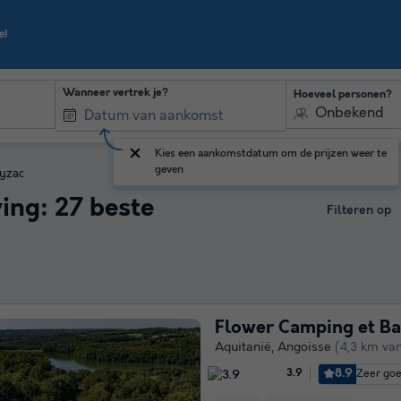
Wanneer vertrek je?
Hoeveel personen?
Onbekend
Kies een aankomstdatum om de prijzen weer te
geven
yzac
ng: 27 beste
Filteren op
Flower Camping et Bas
Aquitanië
,
Angoisse
(4,3 km va
8.9
Zeer go
3.9