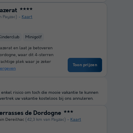
azerat
★★★★
n Payzac)
Kaart
Kinderclub
Minigolf
Mazerat en laat je betoveren
ordogne, waar dit 4-sterren
rachtige plek waar je zeker
Toon prijzen
ergeven
 enkel risico om toch die mooie vakantie te kunnen
ertrek uw vakantie kosteloos bij ons annuleren.
errasses de Dordogne
★★★
nin Dereilhac
(42,3 km van Payzac)
Kaart