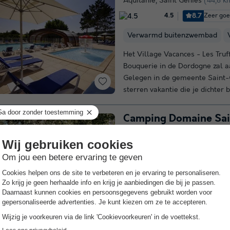
Aquitanië
,
Saint Genies
(44,8 k
8.7
Zeer go
4.5
Verwarmd buitenzwembad
Het Village Vacances - Les Truf
Bouquerie in de Dordogne zal a
Gelegen in de gemeente Saint-G
sterren vakantie die je dichter bi
Camping Domaine Sa
Aquitanië
,
Saint Amand De Col
10.0
Uitstek
4.7
Verwarmd buitenzwembad
Ontdek dit jaar nieuwe plekke
Amand in Saint-Amand-de-Coly
iedereen bevallen, of je nu met
zult vooral genieten van ons v