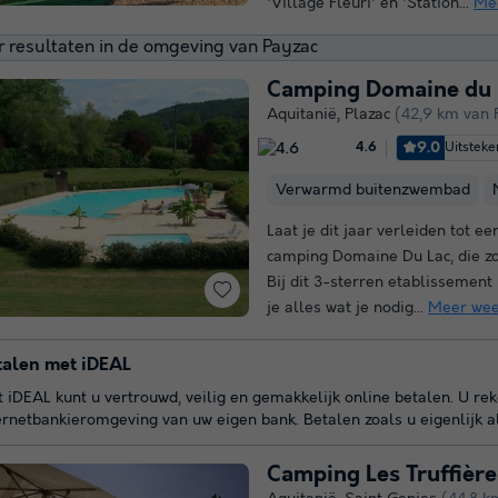
'Village Fleuri' en 'Station...
Me
 resultaten in de omgeving van Payzac
Camping Domaine du 
Aquitanië
,
Plazac
(42,9 km van 
9.0
Uitstek
4.6
Verwarmd buitenzwembad
Laat je dit jaar verleiden tot e
camping Domaine Du Lac, die zo
Bij dit 3-sterren etablissement
je alles wat je nodig...
Meer wee
talen met iDEAL
 iDEAL kunt u vertrouwd, veilig en gemakkelijk online betalen. U re
ernetbankieromgeving van uw eigen bank. Betalen zoals u eigenlijk a
Camping Les Truffièr