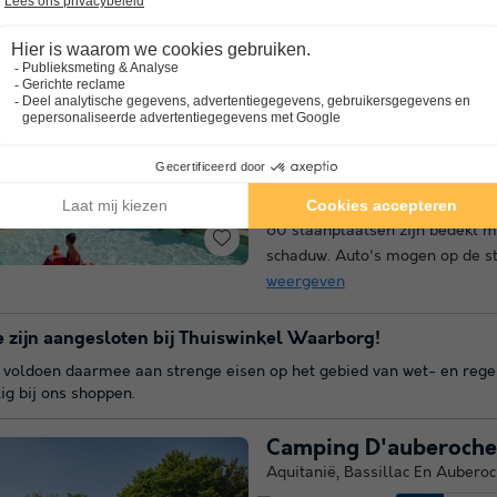
Camping La Fage
★★★
Aquitanië
,
La Chapelle Aubarei
9.8
Uitstekend
Gratis Wifi punt
Verwarmd 
De 8 hectare grote camping La F
Aubareil (24290) in de Dordogn
60 staanplaatsen zijn bedekt me
schaduw. Auto's mogen op de st
weergeven
 zijn aangesloten bij Thuiswinkel Waarborg!
voldoen daarmee aan strenge eisen op het gebied van wet- en regelgev
lig bij ons shoppen.
Camping D'auberoche
Aquitanië
,
Bassillac En Aubero