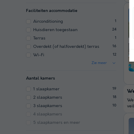
Faciliteiten accommodatie
Airconditioning
1
Huisdieren toegestaan
24
Terras
1
Overdekt (of halfoverdekt) terras
16
Wi-Fi
12
Zie meer
Aantal kamers
1 slaapkamer
19
We
2 slaapkamers
18
We 
3 slaapkamers
10
vei
4 slaapkamers
5 slaapkamers en meer