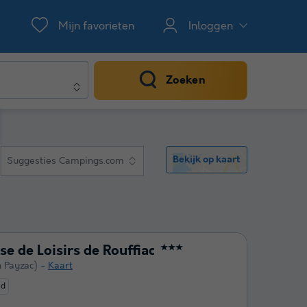
Mijn favorieten
Inloggen
Zoeken
Bekijk op kaart
Suggesties Campings.com
e de Loisirs de Rouffiac
★★★
n Payzac)
Kaart
ed