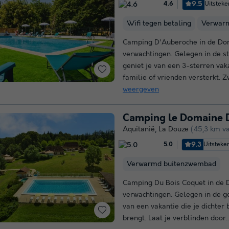
9.5
Uitstek
4.6
Wifi tegen betaling
Verwar
Camping D'Auberoche in de Dor
verwachtingen. Gelegen in de st
geniet je van een 3-sterren vak
familie of vrienden versterkt. 
weergeven
Camping le Domaine 
Aquitanië
,
La Douze
(45,3 km v
9.3
Uitsteke
5.0
Verwarmd buitenzwembad
Camping Du Bois Coquet in de D
verwachtingen. Gelegen in de g
van een vakantie die je dichter 
brengt. Laat je verblinden door.