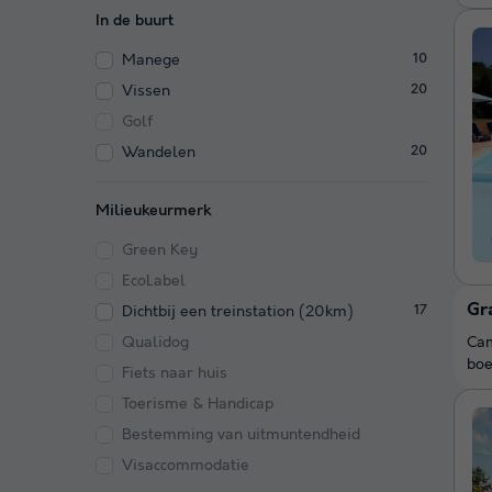
In de buurt
Manege
10
Vissen
20
Golf
Wandelen
20
Milieukeurmerk
Green Key
EcoLabel
Gr
Dichtbij een treinstation (20km)
17
Qualidog
Cam
boe
Fiets naar huis
Toerisme & Handicap
Bestemming van uitmuntendheid
Visaccommodatie