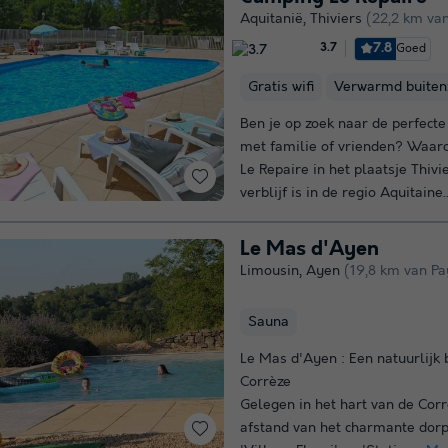
Aquitanië
,
Thiviers
(22,2 km va
7.8
Goed
3.7
Gratis wifi
Verwarmd buite
Ben je op zoek naar de perfect
met familie of vrienden? Waar
Le Repaire in het plaatsje Thiv
verblijf is in de regio Aquitaine..
Le Mas d'Ayen
Limousin
,
Ayen
(19,8 km van Pa
Sauna
Le Mas d'Ayen : Een natuurlijk 
Corrèze
Gelegen in het hart van de Cor
afstand van het charmante dorp