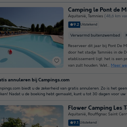
Camping le Pont de M
Aquitanië
,
Tamnies
(48,6 km va
9.2
Uitstekend
Verwarmd buitenzwembad
Reserveer dit jaar bij Pont De 
door het stadje Tamniès in de D
etablissement ligt: het is een p
van zult houden. Wat...
Meer we
atis annuleren bij Campings.com
pings.com biedt u de zekerheid van gratis annuleren. Zo is het geen
ken! Nadat u de boeking hebt gemaakt, kunt u tot 30 dagen voor uw v
Flower Camping Les T
Aquitanië
,
Rouffignac Saint Cer
9.1
Uitstekend