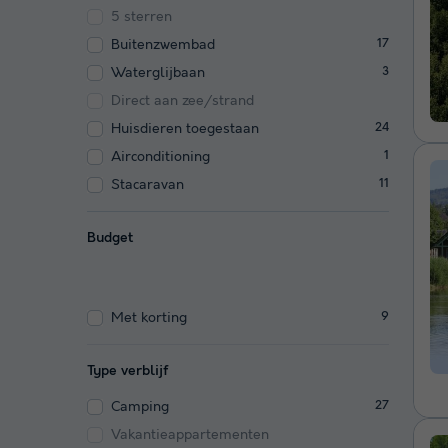
5 sterren
Buitenzwembad
17
Waterglijbaan
3
Direct aan zee/strand
Huisdieren toegestaan
24
Airconditioning
1
Stacaravan
11
Budget
Met korting
9
Type verblijf
Camping
27
Vakantieappartementen