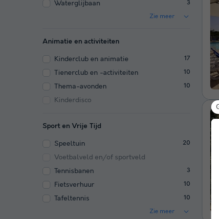
Waterglijbaan
3
Zie meer
Animatie en activiteiten
Kinderclub en animatie
17
Tienerclub en -activiteiten
10
Thema-avonden
10
Kinderdisco
Sport en Vrije Tijd
Speeltuin
20
Voetbalveld en/of sportveld
Tennisbanen
3
Fietsverhuur
10
Tafeltennis
10
Zie meer