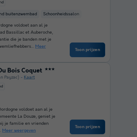
end
md buitenzwembad
Schoonheidssalon
dogne voldoet aan al je
ad Bassillac et Auberoche,
antie die je banden met je
Zwemliefhebbers...
Meer
Toon prijzen
Du Bois Coquet
★★★
an Payzac)
Kaart
nd
ordogne voldoet aan al je
emeente La Douze, geniet je
bij je familie en vrienden
Toon prijzen
..
Meer weergeven