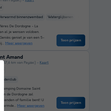
m van Payzac)
Kaart
ed
Verwarmd binnenzwembad
Waterglijbanen
Kinderclub
Watera
fières De Dordogne - La
an al je wensen voldoen.
eniès geniet je van een 5-
Toon prijzen
j...
Meer weergeven
int Amand
y
(37,6 km van Payzac)
Kaart
end
Kinderclub
n! Camping Domaine Saint
 in de Dordogne zal
 vrienden of familie bent! U
Toon prijzen
erwarmde...
Meer weergeven