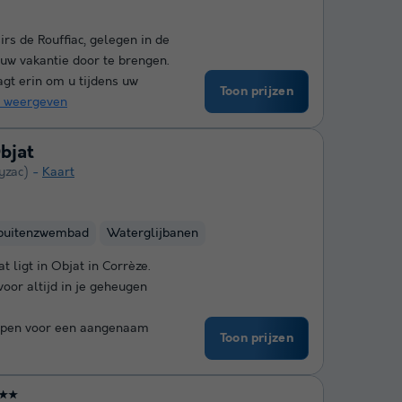
rs de Rouffiac, gelegen in de
 uw vakantie door te brengen.
gt erin om u tijdens uw
Toon prijzen
 weergeven
Objat
yzac)
Kaart
buitenzwembad
Waterglijbanen
 ligt in Objat in Corrèze.
voor altijd in je geheugen
rpen voor een aangenaam
Toon prijzen
★★