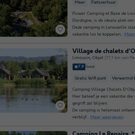
Meer
Fietsverhuur
Flower Camping et Base de Loisi
Dordogne, is de ideale plek om
Deze camping in Lanouaille slaa
vakantie los te koppelen...
Meer
Village de chalets d'
Limousin
,
Objat
(17,1 km van Pa
7.9
Goed
Gratis Wifi punt
Verwarmd 
Camping Village Chalets D'Objat
Hier beleef je een vakantie die 
gegrift zal blijven.
De camping is helemaal ontwo
verblijf...
Meer weergeven
Camping Le Repaire
★