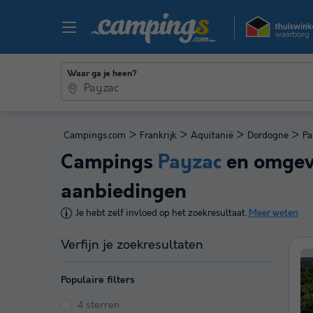
Waar ga je heen?
>
>
>
>
Campings.com
Frankrijk
Aquitanië
Dordogne
Pa
Campings
Payzac
en omgevi
aanbiedingen
Je hebt zelf invloed op het zoekresultaat.
Meer weten
Verfijn je zoekresultaten
Populaire filters
4 sterren