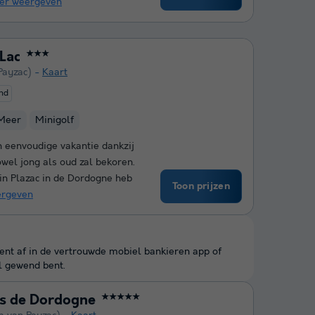
er weergeven
Lac
★★★
Payzac)
Kaart
end
Meer
Minigolf
en eenvoudige vakantie dankzij
wel jong als oud zal bekoren.
 in Plazac in de Dordogne heb
Toon prijzen
rgeven
kent af in de vertrouwde mobiel bankieren app of
l gewend bent.
es de Dordogne
★★★★★