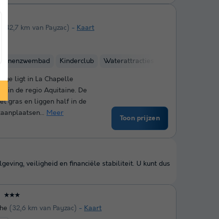
★
l
(42,7 km van Payzac)
Kaart
binnenzwembad
Kinderclub
Waterattracties
age ligt in La Chapelle
e in de regio Aquitaine. De
t gras en liggen half in de
aanplaatsen...
Meer
Toon prijzen
ing, veiligheid en financiële stabiliteit. U kunt dus
★★★
che
(32,6 km van Payzac)
Kaart