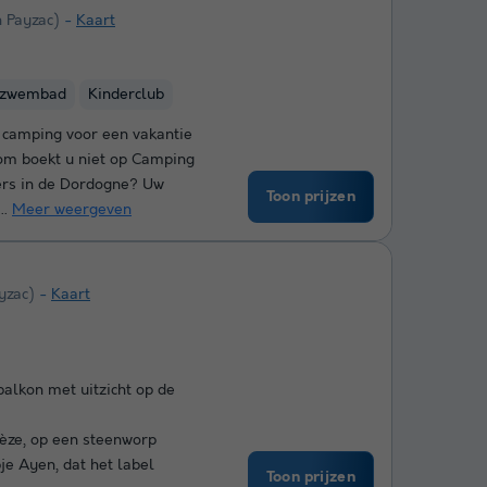
n Payzac)
Kaart
nzwembad
Kinderclub
e camping voor een vakantie
om boekt u niet op Camping
iers in de Dordogne? Uw
Toon prijzen
..
Meer weergeven
yzac)
Kaart
balkon met uitzicht op de
rèze, op een steenworp
je Ayen, dat het label
Toon prijzen