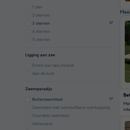
1 ster
Meer
2 sterren
3 sterren
17
4 sterren
5 sterren
Ligging aan zee
Direct aan zee/strand
Aan de kust
Zwemparadijs
Be
Buitenzwembad
17
Met
Zwembad met uitschuifbare overkapping
int
Overdekt zwembad
Waterpark