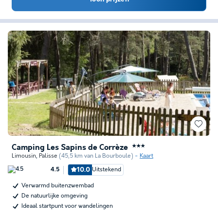
Camping Les Sapins de Corrèze
★★★
Limousin
,
Palisse
(45,5 km van La Bourboule)
Kaart
10.0
Uitstekend
4.5
Verwarmd buitenzwembad
De natuurlijke omgeving
Ideaal startpunt voor wandelingen