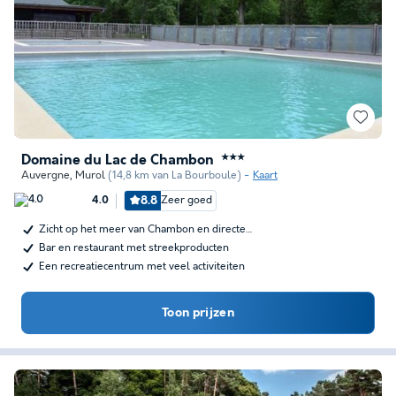
Domaine du Lac de Chambon
★★★
Auvergne
,
Murol
(14,8 km van La Bourboule)
Kaart
8.8
Zeer goed
4.0
Zicht op het meer van Chambon en directe…
Bar en restaurant met streekproducten
Een recreatiecentrum met veel activiteiten
Toon prijzen