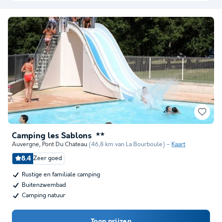
Camping les Sablons
★★
Auvergne
,
Pont Du Chateau
(46,8 km van La Bourboule)
Kaart
8.4
Zeer goed
Rustige en familiale camping
Buitenzwembad
Camping natuur
Toon prijzen