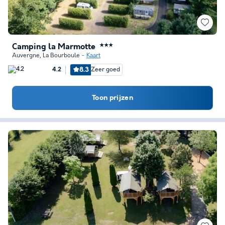
Camping la Marmotte
★★★
Auvergne
,
La Bourboule
Kaart
8.3
Zeer goed
4.2
Toon prijzen