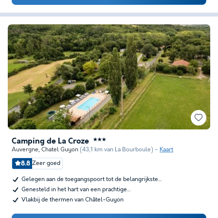
Camping de La Croze
★★★
Auvergne
,
Chatel Guyon
(43,1 km van La Bourboule)
Kaart
8.8
Zeer goed
Gelegen aan de toegangspoort tot de belangrijkste…
Genesteld in het hart van een prachtige…
Vlakbij de thermen van Châtel-Guyon