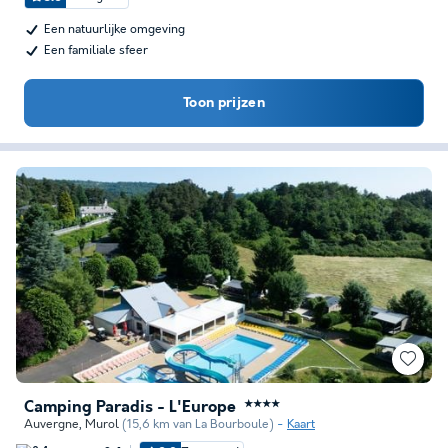
Een natuurlijke omgeving
Een familiale sfeer
Toon prijzen
Camping Paradis - L'Europe
★★★★
Auvergne
,
Murol
(15,6 km van La Bourboule)
Kaart