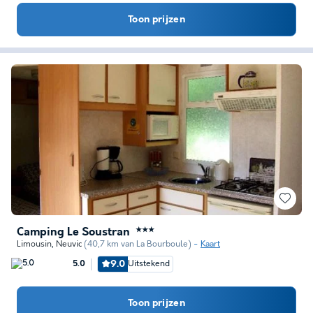
Toon prijzen
Camping Le Soustran
★★★
Limousin
,
Neuvic
(40,7 km van La Bourboule)
Kaart
9.0
Uitstekend
5.0
Toon prijzen