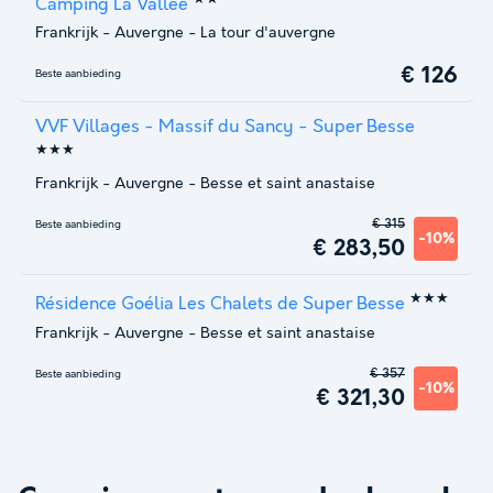
Camping La Vallée
Frankrijk
-
Auvergne
-
La tour d'auvergne
€ 126
Beste aanbieding
VVF Villages - Massif du Sancy - Super Besse
★★★
Frankrijk
-
Auvergne
-
Besse et saint anastaise
€ 315
Beste aanbieding
-10%
€ 283,50
★★★
Résidence Goélia Les Chalets de Super Besse
Frankrijk
-
Auvergne
-
Besse et saint anastaise
€ 357
Beste aanbieding
-10%
€ 321,30