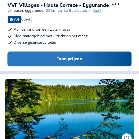
VVF Villages - Haute Corrèze - Eygurande
★★★
Limousin
,
Eygurande
(23 km van La Bourboule)
Kaart
7.4
Goed
Aan de rand van een watermassa
Mooi watergebied met uitzicht op het meer
Diverse gezinsactiviteiten
Toon prijzen