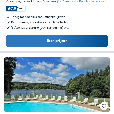
Auvergne
,
Besse Et Saint Anastaise
(12,7 km van La Bourboule)
Kaart
7.8
Goed
Terug met de ski's aan (afhankelijk van…
Bestemming voor diverse winteractiviteiten
's Avonds brasserie (op reservering) bij…
Toon prijzen