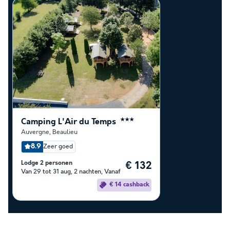
Camping L'Air du Temps
★★★
Auvergne
,
Beaulieu
8.9
Zeer goed
Lodge 2 personen
€ 132
Van 29 tot 31 aug, 2 nachten, Vanaf
€ 14 cashback