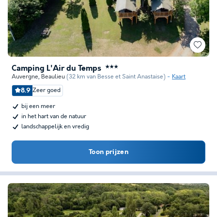
Camping L'Air du Temps
★★★
Auvergne
,
Beaulieu
(32 km van Besse et Saint Anastaise)
Kaart
8.9
Zeer goed
bij een meer
in het hart van de natuur
landschappelijk en vredig
Toon prijzen