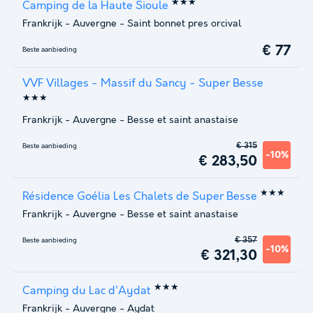
★★★
Camping de la Haute Sioule
Frankrijk
-
Auvergne
-
Saint bonnet pres orcival
€ 77
Beste aanbieding
VVF Villages - Massif du Sancy - Super Besse
★★★
Frankrijk
-
Auvergne
-
Besse et saint anastaise
€ 315
Beste aanbieding
-10%
€ 283,50
★★★
Résidence Goélia Les Chalets de Super Besse
Frankrijk
-
Auvergne
-
Besse et saint anastaise
€ 357
Beste aanbieding
-10%
€ 321,30
★★★
Camping du Lac d'Aydat
Frankrijk
-
Auvergne
-
Aydat