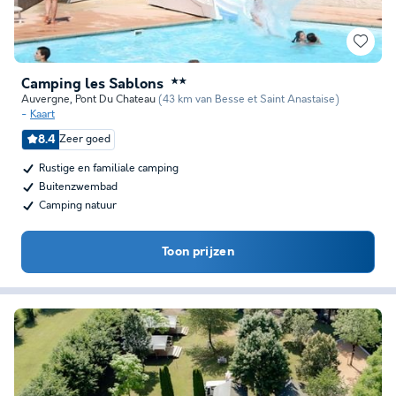
Camping les Sablons
★★
Auvergne
,
Pont Du Chateau
(43 km van Besse et Saint Anastaise)
Kaart
8.4
Zeer goed
Rustige en familiale camping
Buitenzwembad
Camping natuur
Toon prijzen