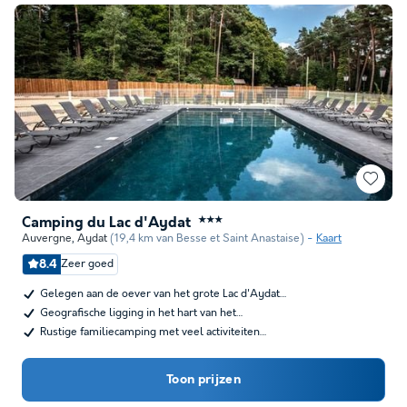
Camping du Lac d'Aydat
★★★
Auvergne
,
Aydat
(19,4 km van Besse et Saint Anastaise)
Kaart
8.4
Zeer goed
Gelegen aan de oever van het grote Lac d'Aydat…
Geografische ligging in het hart van het…
Rustige familiecamping met veel activiteiten…
Toon prijzen