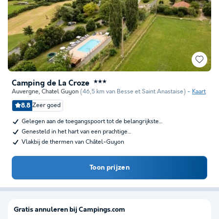
Camping de La Croze
★★★
Auvergne
,
Chatel Guyon
(46,5 km van Besse et Saint Anastaise)
Kaart
8.8
Zeer goed
Gelegen aan de toegangspoort tot de belangrijkste…
Genesteld in het hart van een prachtige…
Vlakbij de thermen van Châtel-Guyon
Toon prijzen
Gratis annuleren bij Campings.com