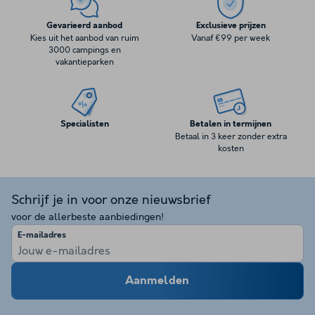
Gevarieerd aanbod
Exclusieve prijzen
Kies uit het aanbod van ruim
Vanaf €99 per week
3000 campings en
vakantieparken
Specialisten
Betalen in termijnen
Betaal in 3 keer zonder extra
kosten
Schrijf je in voor onze nieuwsbrief
voor de allerbeste aanbiedingen!
E-mailadres
Aanmelden