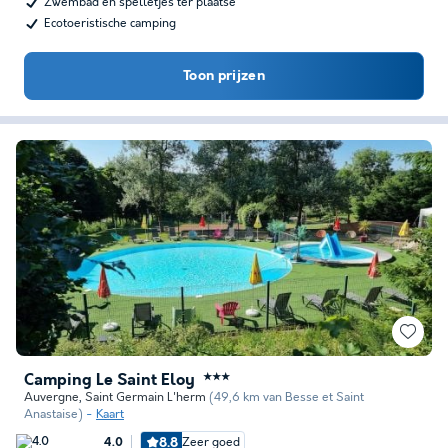
Zwembad en spelletjes ter plaatse
Ecotoeristische camping
Toon prijzen
Camping Le Saint Eloy
★★★
Auvergne
,
Saint Germain L'herm
(49,6 km van Besse et Saint
Anastaise)
Kaart
8.8
Zeer goed
4.0