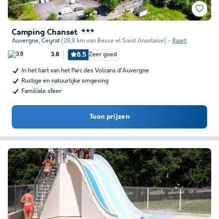
Camping Chanset
★★★
Auvergne
,
Ceyrat
(28,8 km van Besse et Saint Anastaise)
Kaart
8.5
Zeer goed
3.8
In het hart van het Parc des Volcans d'Auvergne
Rustige en natuurlijke omgeving
Familiale sfeer
Toon prijzen