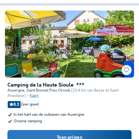
Camping de la Haute Sioule
★★★
Auvergne
,
Saint Bonnet Pres Orcival
(23,4 km van Besse et Saint
Anastaise)
Kaart
8.3
Zeer goed
In het hart van de vulkanen van Auvergne
Groene camping
Toon prijzen