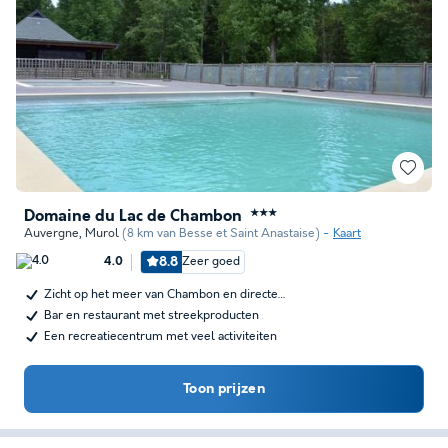
Domaine du Lac de Chambon
★★★
Auvergne
,
Murol
(8 km van Besse et Saint Anastaise)
Kaart
8.8
Zeer goed
4.0
Zicht op het meer van Chambon en directe…
Bar en restaurant met streekproducten
Een recreatiecentrum met veel activiteiten
Toon prijzen