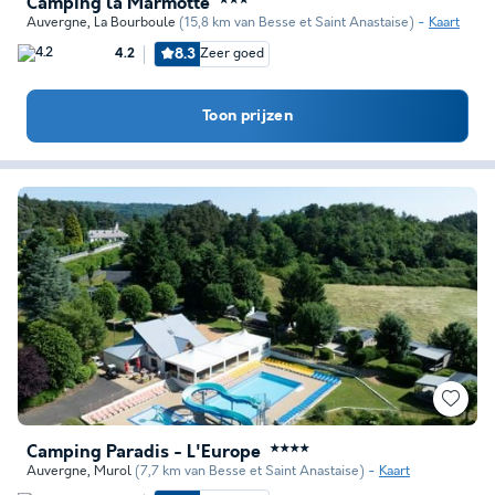
Camping la Marmotte
★★★
Auvergne
,
La Bourboule
(15,8 km van Besse et Saint Anastaise)
Kaart
8.3
Zeer goed
4.2
Toon prijzen
Camping Paradis - L'Europe
★★★★
Auvergne
,
Murol
(7,7 km van Besse et Saint Anastaise)
Kaart