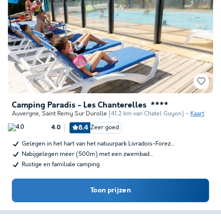
Camping Paradis - Les Chanterelles
★★★★
Auvergne
,
Saint Remy Sur Durolle
(41,2 km van Chatel Guyon)
Kaart
8.4
Zeer goed
4.0
Gelegen in het hart van het natuurpark Livradois-Forez…
Nabijgelegen meer (500m) met een zwembad…
Rustige en familiale camping
Toon prijzen