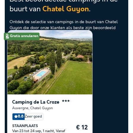
buurt van
.
Chatel Guyon
Ontdek de selectie van campings in de buurt van Chatel
Guyon die door onze klanten als beste zijn beoordeeld
Gratis annuleren
Camping de La Croze
★★★
Auvergne
,
Chatel Guyon
8.8
Zeer goed
STAANPLAATS
€ 12
Van 23 tot 24 sep, 1 nacht, Vanaf