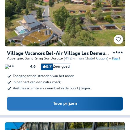
Village Vacances Bel-Air Village Les Demeures du Lac
★★★★
Auvergne
,
Saint Remy Sur Durolle
(41,2 km van Chatel Guyon)
Kaart
8.7
Zeer goed
4.6
Toegang tot de stranden van het meer
In het hart van een natuurpark
Wellnessruimte en zwembad in de buurt (tegen…
Toon prijzen