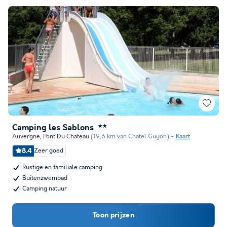
Camping les Sablons
★★
Auvergne
,
Pont Du Chateau
(19,6 km van Chatel Guyon)
Kaart
8.4
Zeer goed
Rustige en familiale camping
Buitenzwembad
Camping natuur
Toon prijzen