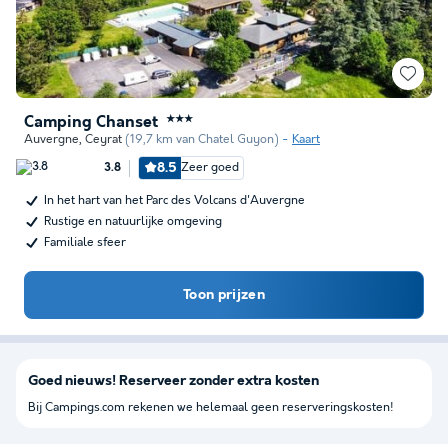
Camping Chanset
★★★
Auvergne
,
Ceyrat
(19,7 km van Chatel Guyon)
Kaart
8.5
Zeer goed
3.8
In het hart van het Parc des Volcans d'Auvergne
Rustige en natuurlijke omgeving
Familiale sfeer
Toon prijzen
Goed nieuws! Reserveer zonder extra kosten
Bij Campings.com rekenen we helemaal geen reserveringskosten!