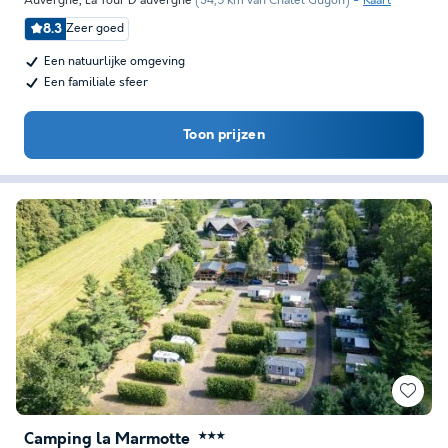
Auvergne
,
La Tour D'auvergne
(34,5 km van Chatel Guyon)
Kaart
8.3
Zeer goed
Een natuurlijke omgeving
Een familiale sfeer
Toon prijzen
Camping la Marmotte
★★★