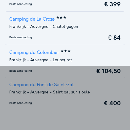
€ 399
Beste aanbieding
★★★
Camping de La Croze
Frankrijk
-
Auvergne
-
Chatel guyon
€ 84
Beste aanbieding
★★★
Camping du Colombier
Frankrijk
-
Auvergne
-
Loubeyrat
€ 104,50
Beste aanbieding
Camping du Pont de Saint Gal
Frankrijk
-
Auvergne
-
Saint gal sur sioule
€ 400
Beste aanbieding