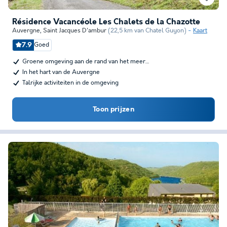
Résidence Vacancéole Les Chalets de la Chazotte
Auvergne
,
Saint Jacques D'ambur
(22,5 km van Chatel Guyon)
Kaart
7.9
Goed
Groene omgeving aan de rand van het meer…
In het hart van de Auvergne
Talrijke activiteiten in de omgeving
Toon prijzen