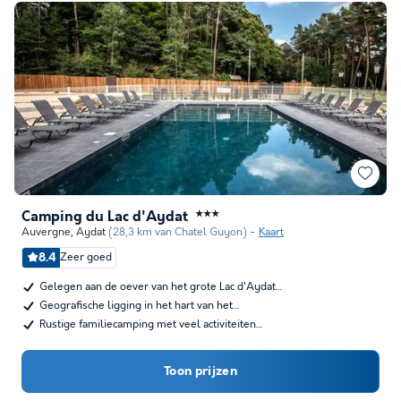
Camping du Lac d'Aydat
★★★
Auvergne
,
Aydat
(28,3 km van Chatel Guyon)
Kaart
8.4
Zeer goed
Gelegen aan de oever van het grote Lac d'Aydat…
Geografische ligging in het hart van het…
Rustige familiecamping met veel activiteiten…
Toon prijzen