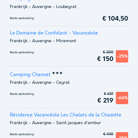
Frankrijk
-
Auvergne
-
Loubeyrat
€ 104,50
Beste aanbieding
Le Domaine de Confolant - Vacancéole
Frankrijk
-
Auvergne
-
Miremont
€ 200
Beste aanbieding
-25%
€ 150
★★★
Camping Chanset
Frankrijk
-
Auvergne
-
Ceyrat
€ 651
Beste aanbieding
-66%
€ 219
Résidence Vacancéole Les Chalets de la Chazotte
Frankrijk
-
Auvergne
-
Saint jacques d'ambur
€ 440
Beste aanbieding