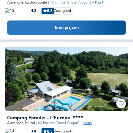
Auvergne
,
La Bourboule
(43 km van Chatel Guyon)
Kaart
8.3
Zeer goed
4.2
Toon prijzen
Camping Paradis - L'Europe
★★★★
Auvergne
,
Murol
(40 km van Chatel Guyon)
Kaart
8.3
Zeer goed
3.4