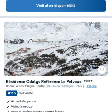
Vedi altre disponibilità
Résidence Odalys Référence Le Pelvoux
★★★★
Rhône-alpes
,
Plagne Centre
(848 m da La Plagne Soleil)
Mappa
9.5
Eccezionale
Ai piedi dei pendii
Vicino ai negozi
Area relax/benessere e centro fitness