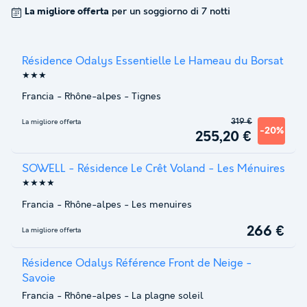
La migliore offerta
per un soggiorno di 7 notti
Résidence Odalys Essentielle Le Hameau du Borsat
★★★
Francia
-
Rhône-alpes
-
Tignes
319 €
La migliore offerta
-20%
255,20 €
SOWELL - Résidence Le Crêt Voland - Les Ménuires
★★★★
Francia
-
Rhône-alpes
-
Les menuires
266 €
La migliore offerta
Résidence Odalys Référence Front de Neige -
Savoie
Francia
-
Rhône-alpes
-
La plagne soleil