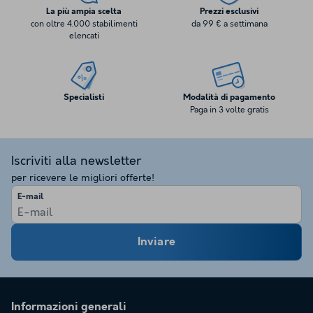
La più ampia scelta
Prezzi esclusivi
con oltre 4.000 stabilimenti
da 99 € a settimana
elencati
Specialisti
Modalità di pagamento
Paga in 3 volte gratis
Iscriviti alla newsletter
per ricevere le migliori offerte!
E-mail
Inviare
Informazioni generali