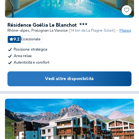
Résidence Goélia Le Blanchot
★★★
Rhône-alpes
,
Pralognan La Vanoise
(14 km da La Plagne Soleil)
Mappa
9.2
Eccezionale
Posizione strategica
Area relax
Autenticità e comfort
Vedi altre disponibilità