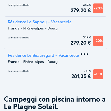
349 €
La migliore offerta
-20%
279,20 €
Résidence Le Sappey - Vacancéole
Francia
-
Rhône-alpes
-
Doucy
349 €
La migliore offerta
-20%
279,20 €
★★★
Résidence Le Beauregard - Vacancéole
Francia
-
Rhône-alpes
-
Doucy
331 €
La migliore offerta
-15%
281,35 €
Campeggi con piscina intorno a
La Plagne Soleil
.