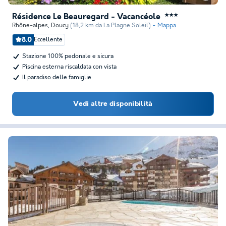
Résidence Le Beauregard - Vacancéole
★★★
Rhône-alpes
,
Doucy
(18,2 km da La Plagne Soleil)
Mappa
8.0
Eccellente
Stazione 100% pedonale e sicura
Piscina esterna riscaldata con vista
Il paradiso delle famiglie
Vedi altre disponibilità