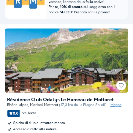
vacanze, lontano dalla folla estiva!
Per te,
sul soggiorno con il
10% di sconto
codice
*
Prenoto con la promo!
SETT10
Résidence Club Odalys Le Hameau de Mottaret
Rhône-alpes
,
Meribel Mottaret
(17,3 km da La Plagne Soleil)
Mappa
8.8
Eccellente
Spirito di club e intrattenimento
Accesso diretto alla natura