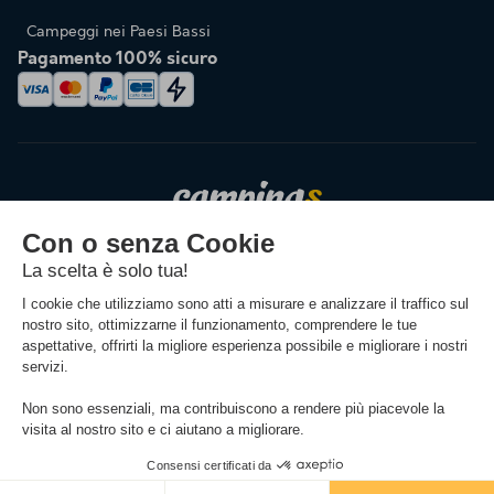
Campeggi nei Paesi Bassi
Pagamento 100% sicuro
Cambiare la lingua
(1) Cancellazione gratuita fino a 30 giorni prima dell'inizio del soggiorno (non è richiesta
alcuna giustificazione e il rimborso avviene sotto forma di nota di credito).
Vedere le
condizioni
(2) Prenota per 1€: offerta applicabile ai soggiorni che hanno luogo tra il 04/07/2026 e
il 23/08/2026 incluso. Pagamento di un acconto di 1€ al momento della prenotazione
(eccetto spese di gestione e assicurazione), e saldo in 3 rate.
Filtro
Mappa