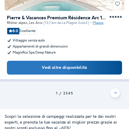
Pierre & Vacances Premium Résidence Arc 1950 Le Village
★★★★★
Rhône-alpes
,
Les Arcs
(13,1 km da La Plagne Soleil)
Mappa
8.0
Eccellente
Villaggio senza auto
Appartamenti di grandi dimensioni
Magnifica Spa Deep Nature
Vedi altre disponibilità
1
2
3
4
5
Scopri la selezione di campeggi realizzata per te dai nostri
esperti, e prenota le tue vacanze al miglior prezzo grazie ai
nostri sconti esclusivi fino al -60%!