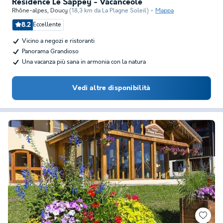
Résidence Le Sappey - Vacancéole
Rhône-alpes
,
Doucy
(18,3 km da La Plagne Soleil)
Mappa
8.2
Eccellente
Vicino a negozi e ristoranti
Panorama Grandioso
Una vacanza più sana in armonia con la natura
Vedi altre disponibilità