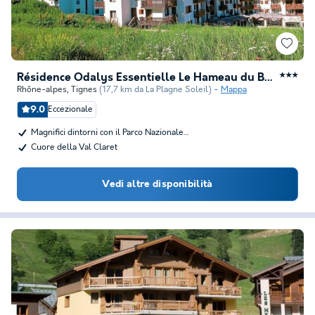
Résidence Odalys Essentielle Le Hameau du Borsat
★★★
Rhône-alpes
,
Tignes
(17,7 km da La Plagne Soleil)
Mappa
9.0
Eccezionale
Magnifici dintorni con il Parco Nazionale…
Cuore della Val Claret
Vedi altre disponibilità