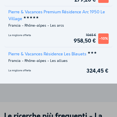
279,20 €
Pierre & Vacances Premium Résidence Arc 1950 Le
★★★★★
Village
Francia
-
Rhône-alpes
-
Les arcs
1065 €
La migliore offerta
-10%
958,50 €
★★★
Pierre & Vacances Résidence Les Bleuets
Francia
-
Rhône-alpes
-
Les allues
324,45 €
La migliore offerta
Le ricerche più frequenti -
La