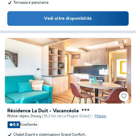
Terrazza e panorama
Vedi altre disponibilità
Résidence La Duit - Vacancéole
★★★
Rhône-alpes
,
Doucy
(18,2 km da La Plagne Soleil)
Mappa
8.8
Eccellente
Chalet Esprit e sistemazioni Grand Confort…