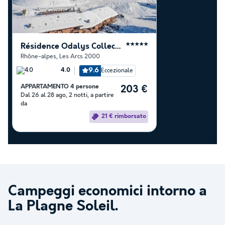
Résidence Odalys Collection Edenarc
★★★★★
Rhône-alpes
,
Les Arcs 2000
9.6
Eccezionale
4.0
APPARTAMENTO 4 persone
203 €
Dal 26 al 28 ago, 2 notti, a partire
da
21 € rimborsato
Campeggi economici intorno a
La Plagne Soleil
.