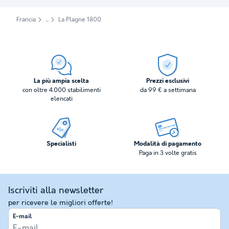
Francia
La Plagne 1800
La più ampia scelta
Prezzi esclusivi
con oltre 4.000 stabilimenti
da 99 € a settimana
elencati
Specialisti
Modalità di pagamento
Paga in 3 volte gratis
Iscriviti alla newsletter
per ricevere le migliori offerte!
E-mail