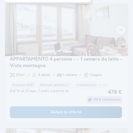
APPARTAMENTO 4 persone - - 1 camera da letto -
Vista montagna
29m²
4 adulti
1 camere
1 bagno
Accesso WiFi
Animali ammessi *
macchina per il caffè
lavastovigl
Dal 16 al 23 ago, 7 notti, a partire da
478 €
48 € rimborsato
Vedere le offerte