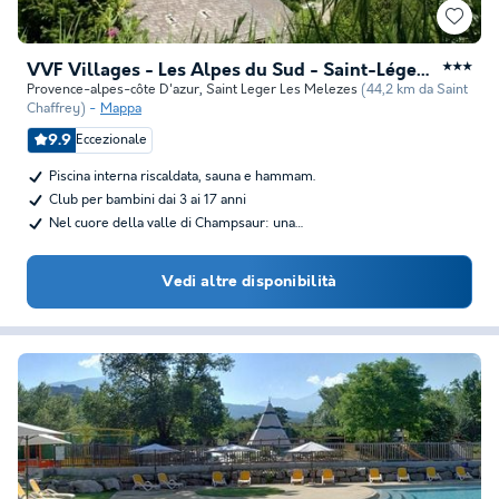
VVF Villages - Les Alpes du Sud - Saint-Léger-les-Mélèzes
★★★
Provence-alpes-côte D'azur
,
Saint Leger Les Melezes
(44,2 km da Saint
Chaffrey)
Mappa
9.9
Eccezionale
Piscina interna riscaldata, sauna e hammam.
Club per bambini dai 3 ai 17 anni
Nel cuore della valle di Champsaur: una…
Vedi altre disponibilità