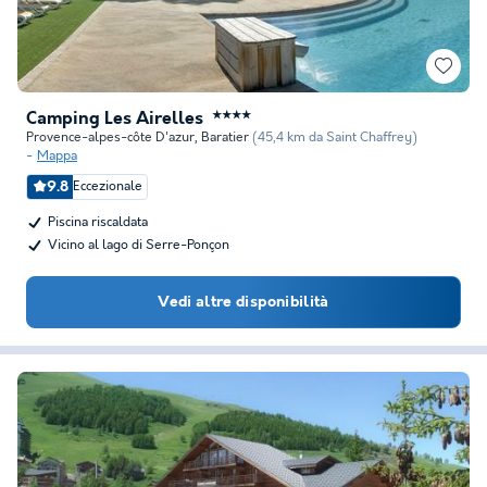
Camping Les Airelles
★★★★
Provence-alpes-côte D'azur
,
Baratier
(45,4 km da Saint Chaffrey)
Mappa
9.8
Eccezionale
Piscina riscaldata
Vicino al lago di Serre-Ponçon
Vedi altre disponibilità