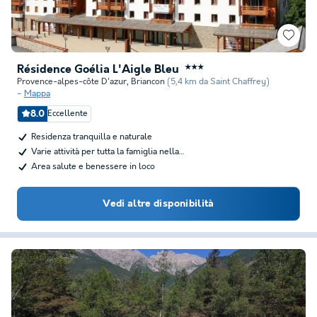
Résidence Goélia L'Aigle Bleu
★★★
Provence-alpes-côte D'azur
,
Briancon
(5,4 km da Saint Chaffrey)
Mappa
8.0
Eccellente
Residenza tranquilla e naturale
Varie attività per tutta la famiglia nella…
Area salute e benessere in loco
Vedi altre disponibilità