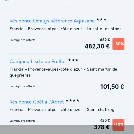
★★★
Résidence Odalys Référence Aquisana
Francia
-
Provence-alpes-côte d'azur
-
La salle les alpes
689 €
La migliore offerta
-30%
482,30 €
★★★
Camping l'Iscle de Prelles
Francia
-
Provence-alpes-côte d'azur
-
Saint martin de
queyrieres
101,50 €
La migliore offerta
★★★★
Résidence Goélia l'Adret
Francia
-
Provence-alpes-côte d'azur
-
Saint chaffrey
420 €
La migliore offerta
-10%
378 €