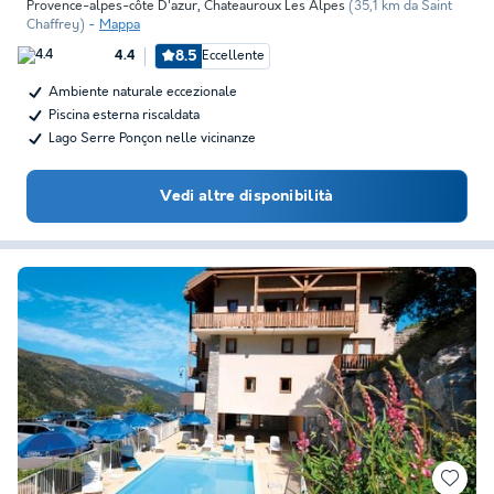
Provence-alpes-côte D'azur
,
Chateauroux Les Alpes
(35,1 km da Saint
Chaffrey)
Mappa
8.5
Eccellente
4.4
Ambiente naturale eccezionale
Piscina esterna riscaldata
Lago Serre Ponçon nelle vicinanze
Vedi altre disponibilità