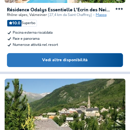
Résidence Odalys Essentielle L'Ecrin des Neiges
★★★
Rhône-alpes
,
Valmeinier
(27,4 km da Saint Chaffrey)
Mappa
10.0
Superbo
Piscina esterna riscaldata
Pace e panorama
Numerose attività nel resort
Vedi altre disponibilità