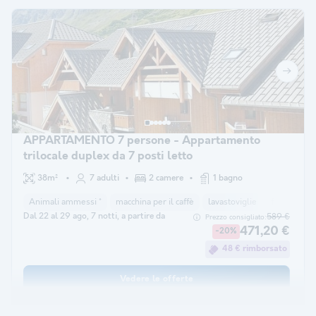
APPARTAMENTO 7 persone - Appartamento
trilocale duplex da 7 posti letto
38m²
7 adulti
2 camere
1 bagno
Animali ammessi *
macchina per il caffè
lavastoviglie
frigorifero
Dal 22 al 29 ago, 7 notti, a partire da
589 €
Prezzo consigliato:
471,20 €
-20%
48 € rimborsato
Vedere le offerte