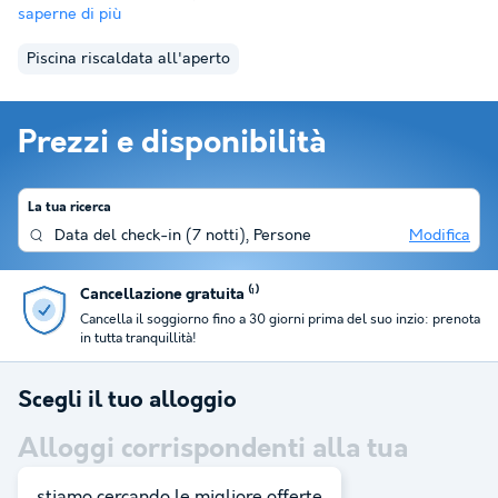
saperne di più
Piscina riscaldata all'aperto
Prezzi e disponibilità
La tua ricerca
Data del check-in
(
7 notti
),
Persone
Modifica
Cancellazione gratuita ⁽¹⁾
Cancella il soggiorno fino a 30 giorni prima del suo inzio: prenota
in tutta tranquillità!
Scegli il tuo alloggio
Alloggi corrispondenti alla tua
ricerca:
2
stiamo cercando le migliore offerte