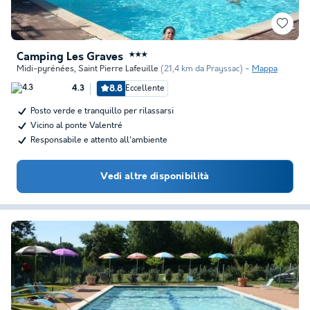
Camping Les Graves
★★★
Midi-pyrénées
,
Saint Pierre Lafeuille
(21,4 km da Prayssac)
Mappa
8.8
Eccellente
4.3
Posto verde e tranquillo per rilassarsi
Vicino al ponte Valentré
Responsabile e attento all'ambiente
Vedi altre disponibilità