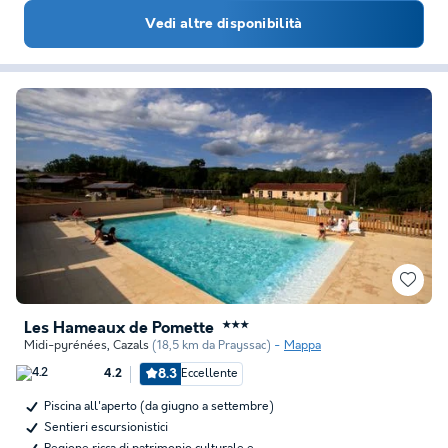
Vedi altre disponibilità
Les Hameaux de Pomette
★★★
Midi-pyrénées
,
Cazals
(18,5 km da Prayssac)
Mappa
8.3
Eccellente
4.2
Piscina all'aperto (da giugno a settembre)
Sentieri escursionistici