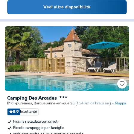
Vedi altre disponibilità
Camping Des Arcades
★★★
Midi-pyrénées
,
Barguelonne-en-quercy
(15,4 km da Prayssac)
Mappa
8.9
Eccellente
Piscina riscaldata con scivoli
Piccolo campeggio per famiglie