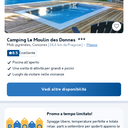
Camping Le Moulin des Donnes
★★★
Midi-pyrénées
,
Concores
(24,6 km da Prayssac)
Mappa
8.5
Eccellente
Piscina all'aperto
Una scelta di attività per grandi e piccini
Luoghi da visitare nelle vicinanze
Vedi altre disponibilità
Promo a tempo limitato!
Spiagge libere, temperature perfette e totale
relax: parti a settembre per goderti appieno le