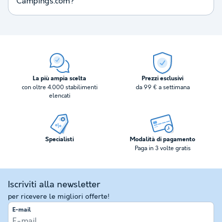
Campings.com?
La più ampia scelta
Prezzi esclusivi
con oltre 4.000 stabilimenti
da 99 € a settimana
elencati
Specialisti
Modalità di pagamento
Paga in 3 volte gratis
Iscriviti alla newsletter
per ricevere le migliori offerte!
E-mail