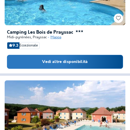
Camping Les Bois de Prayssac
★★★
Midi-pyrénées
,
Prayssac
Mappa
9.3
Eccezionale
Vedi altre disponibilità