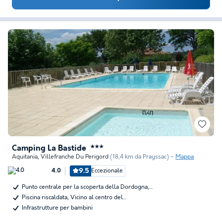
Camping La Bastide
★★★
Aquitania
,
Villefranche Du Perigord
(18,4 km da Prayssac)
Mappa
9.5
Eccezionale
4.0
Punto centrale per la scoperta della Dordogna,…
Piscina riscaldata, Vicino al centro del…
Infrastrutture per bambini