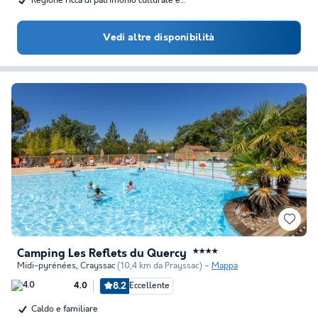
Regione ricca di patrimonio culturale e…
Vedi altre disponibilità
Camping Les Reflets du Quercy
★★★★
Midi-pyrénées
,
Crayssac
(10,4 km da Prayssac)
Mappa
8.2
Eccellente
4.0
Caldo e familiare