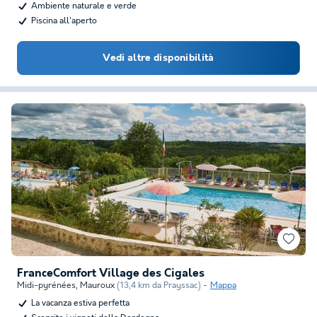
Ambiente naturale e verde
Piscina all'aperto
Vedi altre disponibilità
FranceComfort Village des Cigales
Midi-pyrénées
,
Mauroux
(13,4 km da Prayssac)
Mappa
La vacanza estiva perfetta