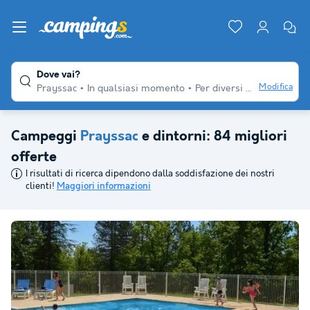
Dove vai?
Modifica
Prayssac
In qualsiasi momento
Per diversi viaggiatori
Q
Campeggi
Prayssac
e dintorni: 84 migliori
offerte
I risultati di ricerca dipendono dalla soddisfazione dei nostri
clienti!
Maggiori informazioni