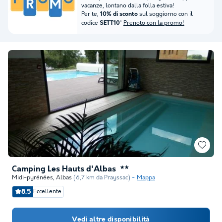
vacanze, lontano dalla folla estiva!
Per te,
sul soggiorno con il
10% di sconto
codice
*
Prenoto con la promo!
SETT10
Camping Les Hauts d'Albas
★★
Midi-pyrénées
,
Albas
(6,7 km da Prayssac)
Mappa
8.5
Eccellente
Vedi altre disponibilità