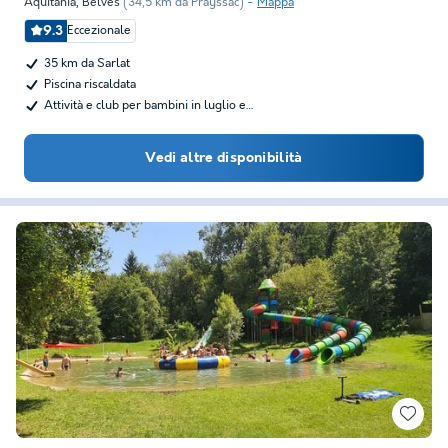
Aquitania
,
Belves
(34,5 km da Prayssac)
Mappa
9.3
Eccezionale
35 km da Sarlat
Piscina riscaldata
Attività e club per bambini in luglio e…
Vedi altre disponibilità