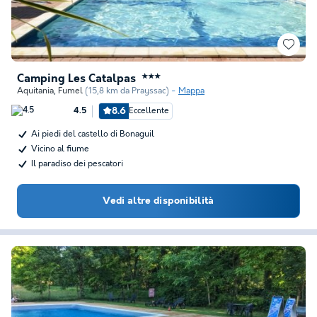
Camping Les Catalpas
★★★
Aquitania
,
Fumel
(15,8 km da Prayssac)
Mappa
8.6
Eccellente
4.5
Ai piedi del castello di Bonaguil
Vicino al fiume
Il paradiso dei pescatori
Vedi altre disponibilità