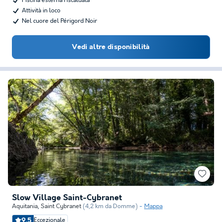
Piscina esterna riscaldata
Attività in loco
Nel cuore del Périgord Noir
Vedi altre disponibilità
Slow Village Saint-Cybranet
Aquitania
,
Saint Cybranet
(4,2 km da Domme)
Mappa
9.5
Eccezionale