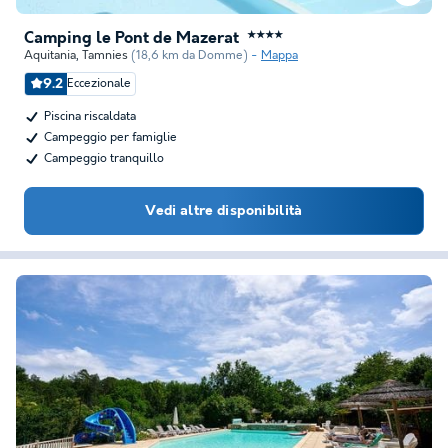
Camping le Pont de Mazerat
★★★★
Aquitania
,
Tamnies
(18,6 km da Domme)
Mappa
9.2
Eccezionale
Piscina riscaldata
Campeggio per famiglie
Campeggio tranquillo
Vedi altre disponibilità