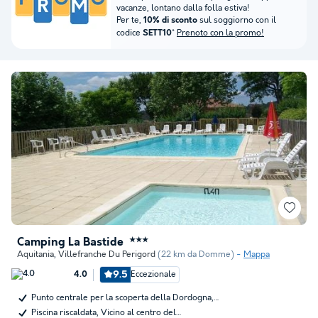
vacanze, lontano dalla folla estiva!
Per te,
sul soggiorno con il
10% di sconto
codice
*
Prenoto con la promo!
SETT10
Camping La Bastide
★★★
Aquitania
,
Villefranche Du Perigord
(22 km da Domme)
Mappa
9.5
Eccezionale
4.0
Punto centrale per la scoperta della Dordogna,…
Piscina riscaldata, Vicino al centro del…