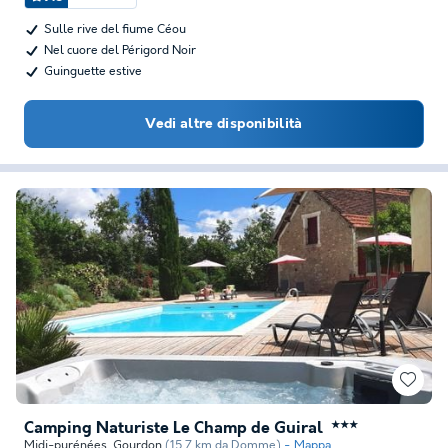
Sulle rive del fiume Céou
Nel cuore del Périgord Noir
Guinguette estive
Vedi altre disponibilità
Camping Naturiste Le Champ de Guiral
★★★
Midi-pyrénées
,
Gourdon
(15,7 km da Domme)
Mappa