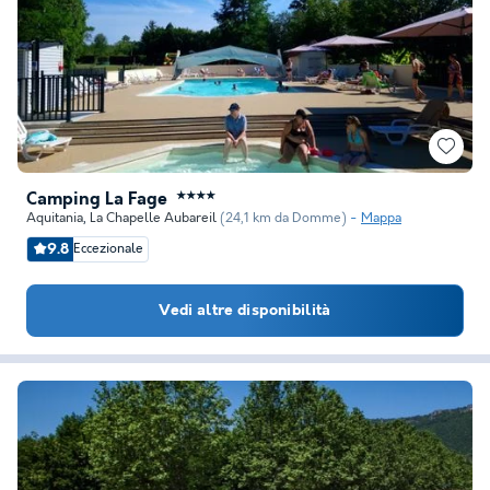
Camping La Fage
★★★★
Aquitania
,
La Chapelle Aubareil
(24,1 km da Domme)
Mappa
9.8
Eccezionale
Vedi altre disponibilità