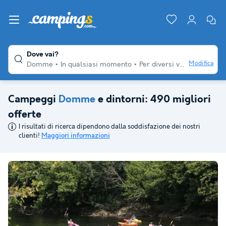
Dove vai?
Modifica
Domme
In qualsiasi momento
Per diversi viaggiatori
Qu
Campeggi
Domme
e dintorni: 490 migliori
offerte
I risultati di ricerca dipendono dalla soddisfazione dei nostri
clienti!
Maggiori informazioni