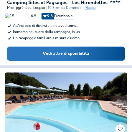
Camping Sites et Paysages - Les Hirondelles
★★★★
Midi-pyrénées
,
Loupiac
(19,8 km da Domme)
Mappa
9.3
Eccezionale
4.9
All'incrocio di diversi siti notevoli come…
Immerso nel cuore della campagna, in un…
Un campeggio familiare a misura d'uomo,…
Vedi altre disponibilità