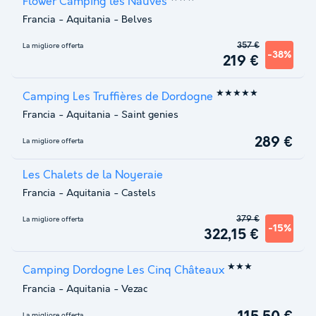
Flower Camping les Nauves
Francia
-
Aquitania
-
Belves
357 €
La migliore offerta
-38%
219 €
★★★★★
Camping Les Truffières de Dordogne
Francia
-
Aquitania
-
Saint genies
289 €
La migliore offerta
Les Chalets de la Noyeraie
Francia
-
Aquitania
-
Castels
379 €
La migliore offerta
-15%
322,15 €
★★★
Camping Dordogne Les Cinq Châteaux
Francia
-
Aquitania
-
Vezac
La migliore offerta