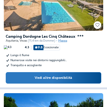
Camping Dordogne Les Cinq Châteaux
★★★
Aquitania
,
Vezac
(11,4 km da Domme)
Mappa
9.8
Eccezionale
4.3
Lungo il fiume
Numerose visite nei dintorni raggiungibili…
Tranquillo e accogliente
Vedi altre disponibilità