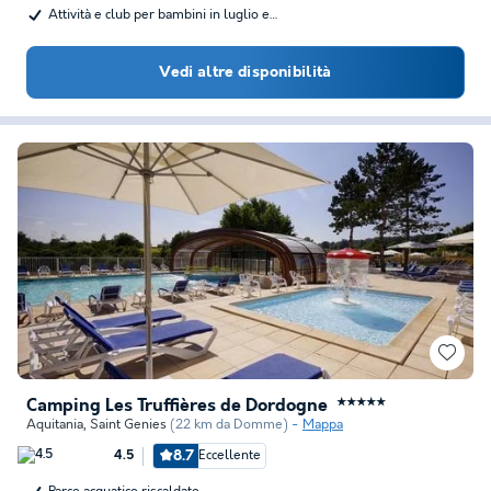
Attività e club per bambini in luglio e…
Vedi altre disponibilità
Camping Les Truffières de Dordogne
★★★★★
Aquitania
,
Saint Genies
(22 km da Domme)
Mappa
8.7
Eccellente
4.5