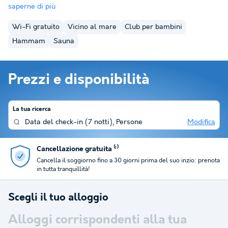
saperne di più
Wi-Fi gratuito
Vicino al mare
Club per bambini
Hammam
Sauna
Prezzi e disponibilità
La tua ricerca
Data del check-in
(
7 notti
),
Persone
Modifica
Recensito 4,5/5 su Trustpi
giorni prima del suo inzio: prenota
Migliaia di viaggiatori soddisfatti
soggiorni.
Scegli il tuo alloggio
Alloggi corrispondenti alla tua