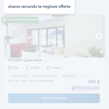
ricerca:
3
stiamo cercando le migliore offerte
Cancellazione gratuita
STUDIO 2 persone
18m²
2 adulti
1 bagno
Accesso WiFi
Animali ammessi *
frigorifero
microonde
forno
Dal 2 al 9 gen, 7 notti, a partire da
289 €
29 € rimborsato
Vedere le offerte