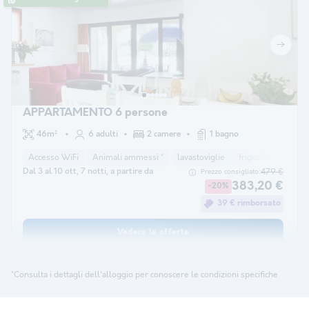
APPARTAMENTO 6 persone
46m²
6 adulti
2 camere
1 bagno
Accesso WiFi
Animali ammessi *
lavastoviglie
frigorifero
mic
Dal 3 al 10 ott, 7 notti, a partire da
479 €
Prezzo consigliato:
383,20 €
-20%
39 € rimborsato
Vedere le offerte
*Consulta i dettagli dell'alloggio per conoscere le condizioni specifiche