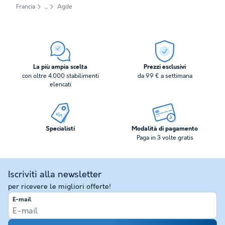
Francia
Agde
La più ampia scelta
Prezzi esclusivi
con oltre 4.000 stabilimenti
da 99 € a settimana
elencati
Specialisti
Modalità di pagamento
Paga in 3 volte gratis
Iscriviti alla newsletter
per ricevere le migliori offerte!
E-mail