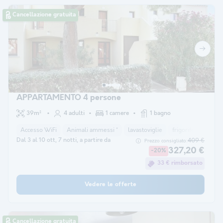
Cancellazione gratuita
APPARTAMENTO 4 persone
39m²
4 adulti
1 camere
1 bagno
Accesso WiFi
Animali ammessi *
lavastoviglie
frigorifero
mic
Dal 3 al 10 ott, 7 notti, a partire da
409 €
Prezzo consigliato:
327,20 €
-20%
33 € rimborsato
Vedere le offerte
Cancellazione gratuita